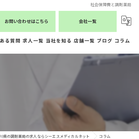
社会保障費と調剤薬局
お問い合わせはこちら
会社一覧
ある質問
求人一覧
当社を知る
店舗一覧
ブログ
コラム
薬剤師
シーエスメディカルネット
医療事務
株式会社ジェムス
正社員
株式会社かもめ薬局
常勤
有限会社トレーフル
パート
川県の調剤薬局の求人ならシーエスメディカルネット
コラム