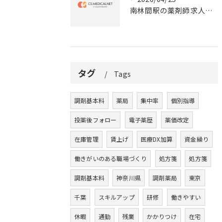
南林間駅の薬剤師求人の魅力
タグ
Tags
調剤基本料
薬局
集中率
個別指導
投薬後フォロー
電子薬歴
薬価改定
在庫管理
賃上げ
医療DX加算
資金繰り
働きがいのある職場づくり
処方箋
処方箋
調剤基本料
神奈川県
調剤薬局
東京
千葉
スキルアップ
研修
働きやすい
休暇
通勤
残業
かかりつけ
在宅