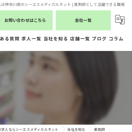
は神奈川県のシーエスメディカルネット | 薬剤師として活躍できる職場
お問い合わせはこちら
会社一覧
ある質問
求人一覧
当社を知る
店舗一覧
ブログ
コラム
薬剤師
シーエスメディカルネット
医療事務
株式会社ジェムス
正社員
株式会社かもめ薬局
常勤
有限会社トレーフル
パート
の求人ならシーエスメディカルネット
当社を知る
薬剤師