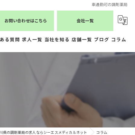
車通勤可の調剤薬局
お問い合わせはこちら
会社一覧
ある質問
求人一覧
当社を知る
店舗一覧
ブログ
コラム
薬剤師
シーエスメディカルネット
医療事務
株式会社ジェムス
正社員
株式会社かもめ薬局
常勤
有限会社トレーフル
パート
川県の調剤薬局の求人ならシーエスメディカルネット
コラム