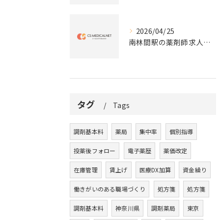
2026/04/25
南林間駅の薬剤師求人の魅力
タグ
Tags
調剤基本料
薬局
集中率
個別指導
投薬後フォロー
電子薬歴
薬価改定
在庫管理
賃上げ
医療DX加算
資金繰り
働きがいのある職場づくり
処方箋
処方箋
調剤基本料
神奈川県
調剤薬局
東京