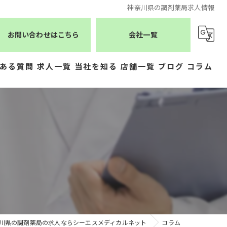
神奈川県の調剤薬局求人情報
お問い合わせはこちら
会社一覧
ある質問
求人一覧
当社を知る
店舗一覧
ブログ
コラム
薬剤師
シーエスメディカルネット
医療事務
株式会社ジェムス
正社員
株式会社かもめ薬局
常勤
有限会社トレーフル
パート
川県の調剤薬局の求人ならシーエスメディカルネット
コラム