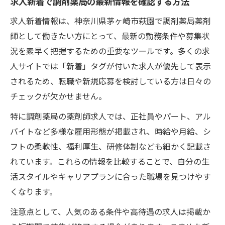
求人新着で調剤薬局の最新情報を確認する方法
調剤薬局薬剤師の勤務条件を徹底比較
求人新着情報は、神奈川県茅ヶ崎市萩園で調剤薬局薬剤
求人情報で調剤薬局の勤務条件を見極める
師として働きたい方にとって、最新の勤務条件や募集状
方法
況を素早く把握するための重要なツールです。多くの求
薬剤師求人の雇用形態と働き方の違いを比
人サイトでは「新着」タグが付いた求人が優先して表示
較
されるため、転職や新規応募を検討している方は日々の
求人新着から選ぶシフトや勤務時間の特徴
チェックが欠かせません。
調剤薬局求人で重視すべき福利厚生のポイ
特に調剤薬局の薬剤師求人では、正社員やパート、アル
ント
バイトなど多様な雇用形態が掲載され、時給や月給、シ
求人新着の比較で自分に合う職場を見つけ
フトの柔軟性、福利厚生、研修体制なども細かく記載さ
る
れています。これらの情報を比較することで、自分の生
未経験から始める薬剤師求人の魅力
活スタイルやキャリアプランに合った職場を見つけやす
求人新着で未経験歓迎の調剤薬局を探すコ
くなります。
ツ
注意点として、人気のある条件や高待遇の求人は掲載か
未経験者向け薬剤師求人の研修内容に注目