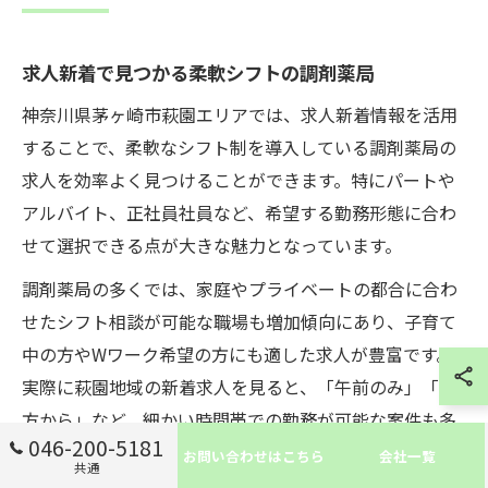
求人新着で見つかる柔軟シフトの調剤薬局
神奈川県茅ヶ崎市萩園エリアでは、求人新着情報を活用
することで、柔軟なシフト制を導入している調剤薬局の
求人を効率よく見つけることができます。特にパートや
アルバイト、正社員社員など、希望する勤務形態に合わ
せて選択できる点が大きな魅力となっています。
調剤薬局の多くでは、家庭やプライベートの都合に合わ
せたシフト相談が可能な職場も増加傾向にあり、子育て
中の方やWワーク希望の方にも適した求人が豊富です。
実際に萩園地域の新着求人を見ると、「午前のみ」「夕
方から」など、細かい時間帯での勤務が可能な案件も多
046-200-5181
く見受けられます。
お問い合わせはこちら
会社一覧
共通