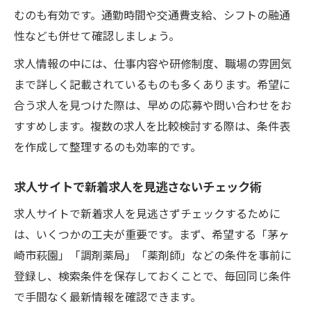
薬剤師求人を活用したキャリアプランの描
むのも有効です。通勤時間や交通費支給、シフトの融通
き方
性なども併せて確認しましょう。
萩園で柔軟なシフトの求人を選ぶ理由
求人情報の中には、仕事内容や研修制度、職場の雰囲気
求人新着で見つかる柔軟シフトの調剤薬局
まで詳しく記載されているものも多くあります。希望に
薬剤師求人でシフト調整しやすい職場の特
合う求人を見つけた際は、早めの応募や問い合わせをお
徴
すすめします。複数の求人を比較検討する際は、条件表
求人情報から家庭と両立できる働き方を探
を作成して整理するのも効率的です。
す
求人新着活用でシフト自由な職場を選ぶ方
求人サイトで新着求人を見逃さないチェック術
法
求人サイトで新着求人を見逃さずチェックするために
調剤薬局求人で理想の勤務時間を手に入れ
は、いくつかの工夫が重要です。まず、希望する「茅ヶ
る
崎市萩園」「調剤薬局」「薬剤師」などの条件を事前に
薬剤師転職なら福利厚生もチェック
登録し、検索条件を保存しておくことで、毎回同じ条件
求人新着で調剤薬局の福利厚生を比較しよ
で手間なく最新情報を確認できます。