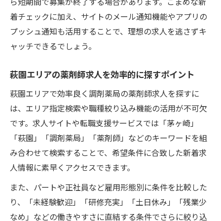
ら短期間で募集が終了する場合があります。こまめな新
求人情報で見極める初めての職場環境の魅
着チェックに加え、サイトのメール通知機能やアプリの
力
プッシュ通知も活用することで、理想の求人を逃さずキ
未経験から薬剤師求人に応募する際の注意
ャッチできるでしょう。
点
萩園エリアの薬剤師求人を効率的に探すポイント
求人新着で安心して始められる理由を解説
萩園エリアで効率良く調剤薬局の薬剤師求人を探すに
求人新着で叶える理想の働き方発見
は、エリア指定検索や職種絞り込み機能の活用が不可欠
求人新着から自分に合った働き方を選ぶコ
です。求人サイトや転職支援サービスでは「茅ヶ崎」
ツ
「萩園」「調剤薬局」「薬剤師」などのキーワードを組
調剤薬局薬剤師として多様な働き方を知る
み合わせて検索することで、希望条件に合致した新着求
求人新着で叶う柔軟なシフトや勤務形態の
人情報に素早くアクセスできます。
魅力
また、パートや正社員など雇用形態別に条件を比較した
理想のライフスタイル実現に役立つ求人情
り、「未経験歓迎」「研修充実」「土日休み」「残業少
報
なめ」などの働きやすさに直結する条件でさらに絞り込