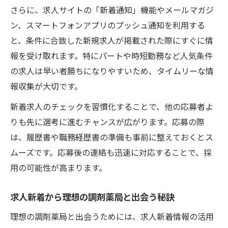
う
さらに、求人サイトの「新着通知」機能やメールマガジ
薬剤師求人の福利厚生が充実した職場選び
ン、スマートフォンアプリのプッシュ通知を利用する
求人情報から知る社会保険や手当のポイン
と、条件に合致した新規求人が掲載された際にすぐに情
ト
報を受け取れます。特にパートや時短勤務など人気条件
求人新着で見逃せない職場環境の違いを解
の求人は早い者勝ちになりやすいため、タイムリーな情
説
報収集が大切です。
福利厚生が働きやすさに直結する理由を紹
新着求人のチェックを習慣化することで、他の応募者よ
介
りも先に選考に進むチャンスが広がります。応募の際
は、履歴書や職務経歴書の準備も事前に整えておくとス
ムーズです。応募後の連絡も迅速に対応することで、採
用の可能性が高まります。
求人新着から理想の調剤薬局と出会う秘訣
理想の調剤薬局と出会うためには、求人新着情報の活用