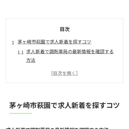
目次
茅ヶ崎市萩園で求人新着を探すコツ
求人新着で調剤薬局の最新情報を確認する
方法
萩園エリアの薬剤師求人を効率的に探すポ
イント
求人サイトで新着求人を見逃さないチェッ
ク術
茅ヶ崎市萩園で求人新着を探すコツ
求人新着から理想の調剤薬局と出会う秘訣
薬剤師求人の新着情報で条件を比較するコ
ツ