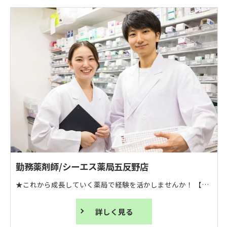
勤務薬剤師/シーエス薬局五反野店
★これから成長していく薬局で経験を活かしませんか！ 【勤務薬局薬剤師】として活躍できます！ ━━━━━━━━━━━━━★ 【休み◎】完全週休2日制！産休育休も完備 【両立◎】残業ほぼなし！オンオフのメリハリあり 【教育◎】本部との風通し◎各種研修あり 【やりがい◎】患者様に向き合う時間が取れる 【成長◎】オンライン服薬指導も経験可 ～～～～～～～～～～～～～～ 「シーエス薬局五反野店」では勤務薬剤師を募集中。 耳鼻科の門前薬局です。これまでの経験を活かしたい方、大歓迎です！ レセコン連携した散剤分包機と水剤分注機が導入されています。 対人業務に注力できる環境を実現しています。 ちなみに残業時間は、あっても【月に数時間】 理由は設備・システムに投資し、人の手による仕事を減らしているためです。 身も心も健やかでいられる薬局で、あなたのスタート・再スタートを切りませんか？ ＜仕事内容＞ 調剤業務（計数や計量、一包化）や処方監査業務、服薬指導（対面やオンライン、投薬後フォロー）、在宅業務
詳しく見る