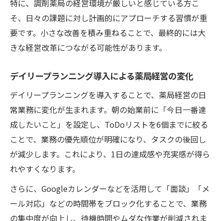
特に、調剤薬局の経営環境が厳しいと感じている方こ
在庫管理を見直す薬局経営の毎日プランニ
そ、日々の課題に対し計画的にアプローチする習慣が重
ング術
要です。小さな改善を積み重ねることで、最終的には大
残業時間削減に貢献する薬局経営の計画力
きな経営改革につながる可能性があります。
薬局経営で手間を減らすワークフロー最適
デイリープランニング導入による薬局経営の変化
化
薬局経営の利益率改善と日次管理の実践法
デイリープランニングを導入することで、薬局経営の日
常業務に変化が生まれます。朝の始業前に「今日一番達
薬局経営で日次管理が利益率に与える影響
成したいこと」を設定し、ToDoリストを6個までに絞る
調剤薬局経営の利益率を高める計画の立て
ことで、業務の優先順位が明確になり、タスクの後回し
方
が減少します。これにより、1日の達成感や充実感が得ら
薬局経営の収益向上に役立つ日々の管理ポ
れやすくなります。
イント
さらに、Googleカレンダーなどを活用して「面談」「メ
薬局経営で実践するコスト削減のデイリー
ール対応」などの時間帯をブロック化することで、業務
施策
の集中度が向上し、待機時間やムダな作業が削減されま