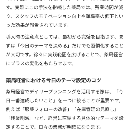
薬局経営の収益改善は小さな積み重ねから
す。実際にこの手法を継続した薬局では、残業時間が減
達成感を生む薬局経営デイリー習慣のすすめ
り、スタッフのモチベーション向上や離職率の低下とい
薬局経営で達成感を感じるデイリー習慣作
った効果が報告されています。
り
導入時の注意点としては、最初から完璧を目指さず、ま
日々の小さな成功が薬局経営に与える好循
ずは「今日のテーマを決める」だけでも習慣化すること
環
が大切です。徐々に実践範囲を広げることで、薬局経営
薬局経営のやる気を高める達成感の積み上
にプラスの変化をもたらせます。
げ術
デイリープランニングで薬局経営の自己効
薬局経営における今日のテーマ設定のコツ
力感向上
薬局経営でデイリープランニングを活用する際は、「今
薬局経営を支えるスタッフの意識改革にも
日一番達成したいこと」を一つに絞ることが重要です。
効果
例えば「服薬フォローの改善」「在庫管理の見直し」
現場における薬局経営課題への時短対策
「残業削減」など、経営に直結する具体的なテーマを設
薬局経営の現場で課題を時短で解決する工
定することで、日々の業務が明確になります。