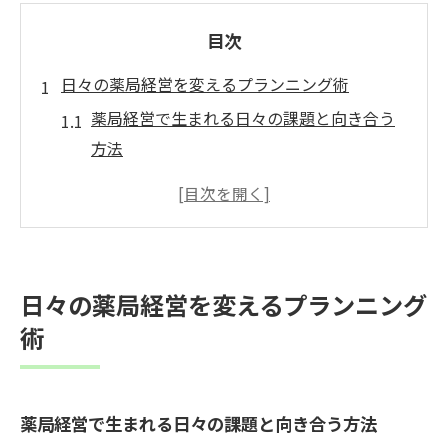
目次
日々の薬局経営を変えるプランニング術
薬局経営で生まれる日々の課題と向き合う
方法
デイリープランニング導入による薬局経営
の変化
薬局経営における今日のテーマ設定のコツ
薬局経営で業務の優先順位を明確にする技
日々の薬局経営を変えるプランニング
術
術
アイビー・リー・メソッドを薬局経営へ応
用する手順
デイリープランニングが効く薬局経営の秘訣
薬局経営で生まれる日々の課題と向き合う方法
薬局経営にデイリープランニングが必要な