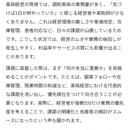
薬局経営の現場では、調剤薬局の業務量が多く、「気づ
理由
けば1日が終わっていた」と感じる経営者や薬剤師が少な
日常業務にデイリープランニングを取り入
くありません。これは経営環境の厳しさや薬価改定、在
れる利点
庫管理、患者対応など、日々の課題が山積しているため
薬局経営で目標達成に近づくToDoリスト活
です。こうした状況では、経営のムダや業務の後回しが
用法
発生しやすく、利益率やサービスの質にも影響が出るこ
薬局経営を支える時間管理とブロック化の
とがあります。
実践
課題に直面した際は、まず「何が本当に重要か」を見極
調剤薬局経営の利益率向上を目指す日々の
めることがポイントです。たとえば、服薬フォローや在
工夫
庫管理、残業時間の削減など、薬局経営における代表的
業務効率向上なら薬局の毎日計画が鍵
な課題を洗い出し、優先順位をつけて向き合うことが必
薬局経営の日々計画で業務効率を最大化す
要となります。実際に、経営者が毎朝5分だけ業務の優先
る方法
度を考えることで、課題の明確化と改善策の検討がスム
服薬フォローも薬局経営デイリープランで
ーズになったという声も聞かれます。
改善