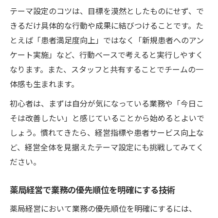
夫
テーマ設定のコツは、目標を漠然としたものにせず、で
調剤薬局の業務効率化を促す時短テクニッ
きるだけ具体的な行動や成果に結びつけることです。た
ク
とえば「患者満足度向上」ではなく「新規患者へのアン
薬局経営に役立つ時間ブロック術の具体例
ケート実施」など、行動ベースで考えると実行しやすく
ムダな待機時間を減らす薬局経営の時短術
なります。また、スタッフと共有することでチームの一
体感も生まれます。
薬局経営の課題解決へデイリー計画を活用
初心者は、まずは自分が気になっている業務や「今日こ
そは改善したい」と感じていることから始めるとよいで
しょう。慣れてきたら、経営指標や患者サービス向上な
ど、経営全体を見据えたテーマ設定にも挑戦してみてく
ださい。
薬局経営で業務の優先順位を明確にする技術
薬局経営において業務の優先順位を明確にするには、