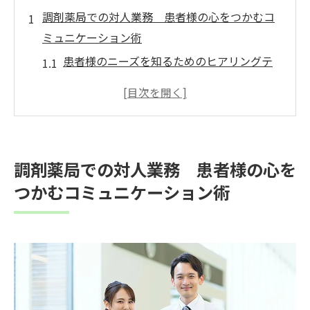
調剤薬局での対人業務 患者様の心をつかむコ
ミュニケーション術
患者様のニーズを知るためのヒアリングテ
クニック
信頼を築く対話の重要性
患者様に安心感を与える言葉選び
非言語コミュニケーションの効果的活用法
調剤薬局での対人業務 患者様の心を
患者様のフィードバックを取り入れる方法
つかむコミュニケーション術
患者様が心を開くコミュニケーション環境
の作り方
調剤薬局が果たす患者様との信頼構築の重要性
信頼関係がもたらす医療への影響
患者様の健康管理における信頼の役割