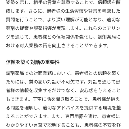
姿勢を示し、相手の言葉を尊重することで、信頼感を醸
トラブルを未然に防ぐ信頼の構築ステップ
成します。さらに、患者様の生活習慣や背景を考慮した
信頼関係を維持するための継続的なサポー
質問を行うことで、より深い理解が可能となり、適切な
ト方法
薬剤の提案や服薬指導が実現します。これらのヒアリン
調剤薬局における患者との信頼関係成功事例集
グを通じて、患者様との信頼関係を強化し、調剤薬局に
地域密着型薬局の信頼構築事例
おける対人業務の質を向上させることができます。
患者様から高評価を得た薬局の特徴
成功事例に学ぶ信頼関係構築のエッセンス
信頼を築く対話の重要性
長期的信頼を築いた薬局実践例
調剤薬局での対面業務において、患者様との信頼を築く
患者満足度を向上させた事例分析
ためには、質の高い対話が不可欠です。対話を通じて患
者様の情報を収集するだけでなく、安心感を与えること
信頼される薬局に共通するポイント
もできます。丁寧に話を聞き取ることで、患者様が抱え
調剤薬局での対人業務コミュニケーションの基
る問題を理解し、適切なアドバイスを提供する環境を整
本
えることができます。また、専門用語を避け、患者様に
調剤薬局における基本的な接客マナー
わかりやすい言葉で説明することも、患者様の不安を軽
聞き上手になるためのテクニック