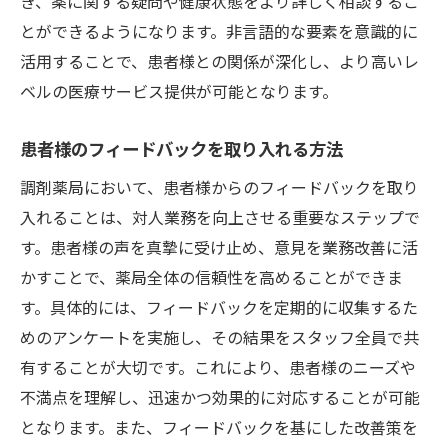
き、薬に関する疑問や健康状態をより詳しく相談するこ
患者満足度を高めるためのヒント
とができるようになります。非言語的な要素を意識的に
患者様の心を掴む笑顔の力
活用することで、患者様との関係が深化し、より高いレ
笑顔が生まれる薬局の雰囲気作り
ベルの医療サービス提供が可能となります。
患者様のフィードバックを取り入れる方法
調剤薬局において、患者様からのフィードバックを取り
入れることは、対人業務を向上させる重要なステップで
す。患者様の声を真摯に受け止め、意見を業務改善に活
かすことで、薬局全体の信頼性を高めることができま
す。具体的には、フィードバックを定期的に収集するた
めのアンケートを実施し、その結果をスタッフ全員で共
有することが大切です。これにより、患者様のニーズや
不満点を理解し、迅速かつ効果的に対応することが可能
となります。また、フィードバックを基にした改善策を