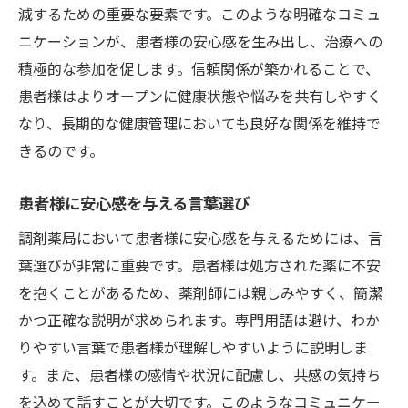
減するための重要な要素です。このような明確なコミュ
信頼を築くための効果的な質問方法
ニケーションが、患者様の安心感を生み出し、治療への
患者様の言葉を正しく理解するスキル
積極的な参加を促します。信頼関係が築かれることで、
共感を示すためのコミュニケーション方法
患者様はよりオープンに健康状態や悩みを共有しやすく
なり、長期的な健康管理においても良好な関係を維持で
患者に寄り添うコミュニケーションの姿勢
きるのです。
調剤薬局で患者様の悩みを理解するアプローチ
患者様の悩みを聞き出す信頼の声かけ
患者様に安心感を与える言葉選び
共感を示すためのカウンセリング技術
調剤薬局において患者様に安心感を与えるためには、言
患者様のライフスタイルに合わせたアドバ
葉選びが非常に重要です。患者様は処方された薬に不安
イス
を抱くことがあるため、薬剤師には親しみやすく、簡潔
効果的なヒアリングで患者様の本音を引き
かつ正確な説明が求められます。専門用語は避け、わか
出す
りやすい言葉で患者様が理解しやすいように説明しま
患者様の不安を取り除くための具体策
す。また、患者様の感情や状況に配慮し、共感の気持ち
対話を通じて患者様との理解を深める
を込めて話すことが大切です。このようなコミュニケー