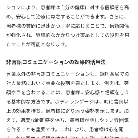
調剤薬局が地域社会で信頼されるための第一歩
ションにより、患者様は自分の健康に対する信頼感を高
め、安心して治療に専念することができます。さらに、
地域とのつながりを強化する方法
患者様の質問に迅速かつ丁寧に応じることで、信頼関係
地域イベントへの積極的な参加の意義
が強化され、継続的なかかりつけ薬局としての役割を果
地域の健康支援活動の取り組み方
たすことが可能となります。
地域住民に愛される薬局になるために
地域に根ざした薬局経営のメリット
非言語コミュニケーションの効果的活用法
地域からの信頼獲得に直結する活動
言葉以外の非言語コミュニケーションも、調剤薬局での
調剤薬局での対人業務 患者様の笑顔を引き出
対人業務において重要な役割を果たします。例えば、笑
す秘訣
顔や目を合わせることは、患者様に安心感と信頼を与え
患者様の笑顔を生む接客の心構え
る基本的な方法です。ボディランゲージは、時に言葉以
患者様の心が和むサービスの提供
上の効果を持ち、患者様に寄り添う姿勢を示します。加
えて、適度な距離感を保ち、患者様が話しやすい雰囲気
笑顔を引き出すためのコミュニケーション
を作ることも重要です。これにより、患者様は心を開
術