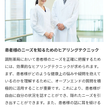
地域社会における調剤薬局の信頼性
患者様との信頼構築がもたらす長期的な効
果
信頼関係を強化するための薬局スタッフの
役割
信頼に基づいた患者フォローアップの必要
性
患者様のニーズを知るためのヒアリングテクニック
調剤薬局での対人業務で患者様の信頼を勝ち取
調剤薬局において患者様のニーズを正確に把握するため
る方法
には、効果的なヒアリングテクニックが求められます。
信頼感を高めるための初対面の印象づくり
まず、患者様がどのような健康上の悩みや疑問を抱えて
患者様の健康情報を尊重した対応策
いるのかを理解するために、オープンエンドの質問を積
患者様の意見を尊重するオープンな姿勢
極的に活用することが重要です。これにより、患者様が
自由に自分の状況を話すことができ、隠れたニーズを引
信頼を築くための日々のコミュニケーショ
き出すことができます。また、患者様の話に耳を傾ける
ン