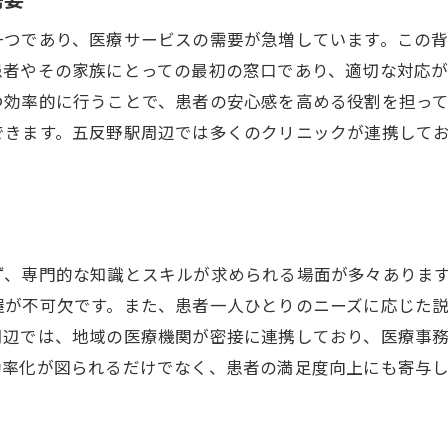
地域イベントでの健康啓発活動
一つであり、医療サービスの需要が急増しています。この
医療機関の顔として地域に愛される
患者やその家族にとっての最初の窓口であり、適切な対応
地域医療の持続可能性を支える取り組み
つ効率的に行うことで、患者の安心感を高める役割を担っ
医療サービスの質向上に向けた努力
できます。五反野駅周辺では多くのクリニックが連携して
地域の健康を守るための活動
ず、専門的な知識とスキルが求められる場面が多々ありま
握が不可欠です。また、患者一人ひとりのニーズに応じた
周辺では、地域の医療機関が密接に連携しており、医療事
効率化が図られるだけでなく、患者の満足度向上にも寄与