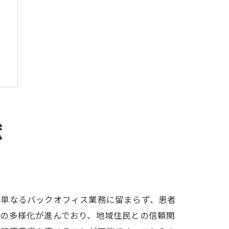
献
割
は単なるバックオフィス業務に留まらず、患者
ズの多様化が進んでおり、地域住民との信頼関