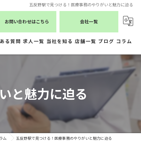
五反野駅で見つける！医療事務のやりがいと魅力に迫る
お問い合わせはこちら
会社一覧
ある質問
求人一覧
当社を知る
店舗一覧
ブログ
コラム
薬剤師
シーエスメディカルネット
医療事務
株式会社ジェムス
いと魅力に迫る
正社員
株式会社かもめ薬局
常勤
有限会社トレーフル
パート
ラム
五反野駅で見つける！医療事務のやりがいと魅力に迫る