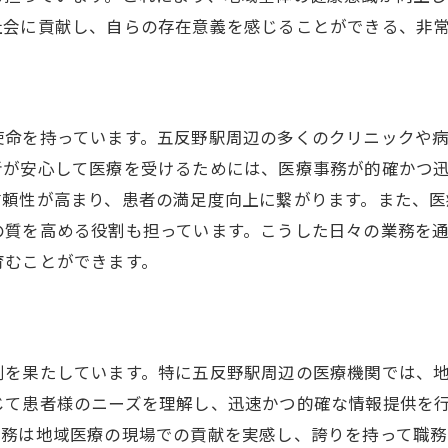
地域医療ネットワークでの経験の蓄積
社会に貢献し、自らの存在意義を感じることができる、非
他職種との連携で広がる視野
職場環境が育む成長の機会
五反野駅の医療機関で医療事務のスキルを磨く
使命を持っています。五反野駅周辺の多くのクリニックや
日々の業務で培うコミュニケーション能力
者が安心して医療を受けるためには、医療事務が的確かつ
患者対応で学ぶ柔軟な対処法
信頼性が高まり、患者の満足度向上に繋がります。また、医
医療事務ソフトの活用で効率化
の質を高める役割も担っています。こうした日々の業務を
診療報酬請求のプロセス習得
育むことができます。
地域医療に根ざしたスキルの習得
先輩から学ぶ実践的なスキル
医療事務の魅力五反野駅で見つけるやりがい
割を果たしています。特に五反野駅周辺の医療機関では、
患者の笑顔がもたらすモチベーション
じて患者様のニーズを理解し、迅速かつ的確な情報提供を
医療現場での実感を得る仕事の醍醐味
事務は地域医療の現場での貢献を実感し、誇りを持って職務