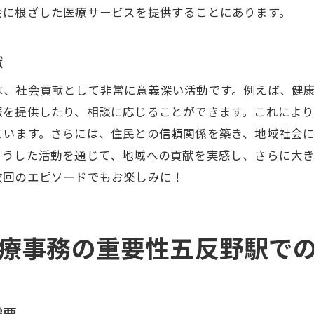
周囲の信頼を得るプロフェッショナルな対応
会に根ざした医療サービスを提供することにあります。
医療事務ならではの多彩な役割
日常業務が地域の健康を支える一歩
献
常に新しい知識を得る学びの場
は、社会貢献として非常に意義深い活動です。例えば、健
医療事務の未来五反野駅での働きがいとは
報を提供したり、相談に応じることができます。これによ
地域医療の発展と共に歩む未来
ています。さらには、住民との信頼関係を築き、地域社会
こうした活動を通じて、地域への貢献を実感し、さらに大
テクノロジーの進化とともに変わる業務
次回のエピソードでもお楽しみに！
地域の期待に応える医療事務の挑戦
患者満足度向上に貢献する取り組み
医療改革における事務職の役割
療事務の重要性五反野駅で
持続可能な医療体制への貢献
五反野駅で医療事務として地域社会に貢献する
地域住民との信頼関係を築く
需要