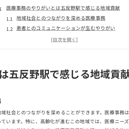
医療事務のやりがいとは五反野駅で感じる地域貢献
地域社会とのつながりを深める医療事務
患者とのコミュニケーションが生むやりがい
地域住民の健康を支える役割の重要性
医療機関の窓口としての使命感
地域医療の一翼を担うという誇り
地域イベントへの参加で感じる社会貢献
は五反野駅で感じる地域貢
高齢化社会における医療事務の重要性五反野駅での役
高齢化が進む地域での医療サービスの需要
医療事務の専門性が求められる場面
務
効率的な業務運営で地域の医療を支える
地域社会とのつながりを深めることができます。医療事務
患者データの管理がもたらす安心感
っています。特に、高齢化が進むこの地域では、医療ニー
医療機関の運営を支えるバックオフィスの力