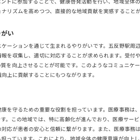
ベントに参加することで、健康啓発活動を行い、地域全体
高齢者対応における医療事務の具体的な役割
ョナリズムを高めつつ、直接的な地域貢献を実感すること
医療事務の多様な経験が積める五反野駅周辺の魅力
りがい
多様な診療科で得られる貴重な経験
経験を活かしたキャリアパスの形成
ニケーションを通じて生まれるやりがいです。五反野駅周
異なる規模の医療機関での実務経験
情報を収集し、適切に対応することが求められます。受付
の質を向上させることが可能です。このようなコミュニケ
地域の医療事情に応じたスキルアップ
識向上に貢献することにもつながります。
多様な職場環境での適応能力の向上
地域密着型医療の現場で得る実感
地域医療の拠点五反野駅での医療事務のキャリアアッ
専門知識を深めるための研修制度
健康を守るための重要な役割を担っています。医療事務は
です。この地域では、特に高齢化が進んでおり、医療サービ
キャリアアップに役立つ資格取得支援
の対応が患者の安心と信頼に繋がります。また、医療事務
リーダーシップを発揮できるチャンス
も担っています。これにより、地域全体の健康意識が向上