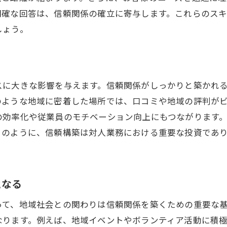
対話を通じて築く信頼の循環
明確な回答は、信頼関係の確立に寄与します。これらのス
誠実なコミュニケーションが生む信頼
しょう。
対人業務で信頼を築くための具体的なテクニック
信頼を生む自己表現の方法
問題解決型アプローチで築く信頼
スに大きな影響を与えます。信頼関係がしっかりと築かれ
信頼を育むための目標設定と達成
のような地域に密着した場所では、口コミや地域の評判が
フィードバックの受け取り方と与え方
の効率化や従業員のモチベーション向上にもつながります
協力体制を強化するための実践的手法
このように、信頼構築は対人業務における重要な投資であ
信頼構築における時間管理のテクニック
鶴巻温泉駅での対人業務が職場の雰囲気を変える理由
となる
職場の活気を創出する信頼関係
対人業務がもたらす職場の一体感
って、地域社会との関わりは信頼関係を築くための重要な
信頼が生む職場のストレス軽減効果
なります。例えば、地域イベントやボランティア活動に積