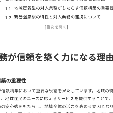
地域密着型の対人業務がもたらす信頼構築の重要
鶴巻温泉駅の特性と対人業務の連携について
お客様との距離を縮めるための対人業務スキル
信頼構築がもたらすビジネスへの影響
地域社会との関わりが信頼を築く基盤となる
駅周辺環境が対人業務に与える影響
務が信頼を築く力になる理
信頼関係を築くために必要な対人業務スキルとは
コミュニケーション能力が信頼構築に及ぼす役割
適応力と柔軟性が求められる対人業務スキル
構築の重要性
共感力を高めるための方法
が信頼構築において重要な役割を果たしています。地域の
鶴巻温泉駅で磨くことができるスキルセット
に、地域住民のニーズに応えるサービスを提供することで
信頼を得るためのプロフェッショナリズムの重要
民の安心感をもたらし、地域全体の活力を高める要因とな