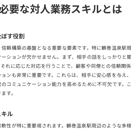
必要な対人業務スキルとは
現場での学びを信頼関係に変えるプロセス
信頼を築くための継続的な改善策
関係を深めるためのイベントや活動の企画
及ぼす役割
信頼構築のためのパートナーシップの強化
、信頼構築の基盤となる重要な要素です。特に鶴巻温泉駅
ケーションが欠かせません。まず、相手の話をしっかりと
、それに応じた対応を行うことで、顧客や同僚との信頼関
ションも非常に重要です。これらは、相手に安心感を与え
己のコミュニケーション能力を高めるために不可欠です。
きます。
スキル
柔軟性が特に重要視されます。鶴巻温泉駅周辺のような多