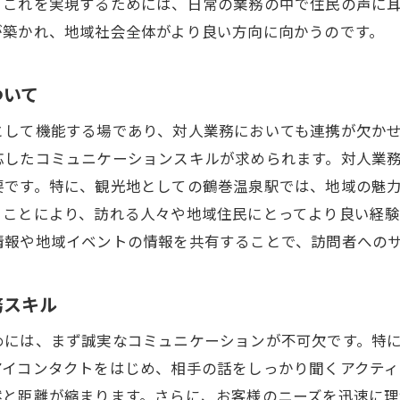
持続可能な信頼関係構築のためのスキル
。これを実現するためには、日常の業務の中で住民の声に
が築かれ、地域社会全体がより良い方向に向かうのです。
鶴巻温泉駅での効果的な対人業務の実践法
地域に根ざしたサービス提供のアプローチ
ついて
お客様のニーズを先読みする対人業務戦略
情報共有のスムーズさが生み出す信頼
として機能する場であり、対人業務においても連携が欠か
応したコミュニケーションスキルが求められます。対人業
反復的な対話で深める顧客理解
要です。特に、観光地としての鶴巻温泉駅では、地域の魅
フィードバックを活用した業務改善
ることにより、訪れる人々や地域住民にとってより良い経
おもてなしの心を育む実践方法
情報や地域イベントの情報を共有することで、訪問者への
コミュニケーションが鍵！対人業務での信頼構築法
効果的な聞き方で信頼を深める
務スキル
言葉選びが信頼に与える影響
めには、まず誠実なコミュニケーションが不可欠です。特
非言語コミュニケーションの活用法
アイコンタクトをはじめ、相手の話をしっかり聞くアクテ
信頼関係を築くための効果的な質問術
然と距離が縮まります。さらに、お客様のニーズを迅速に