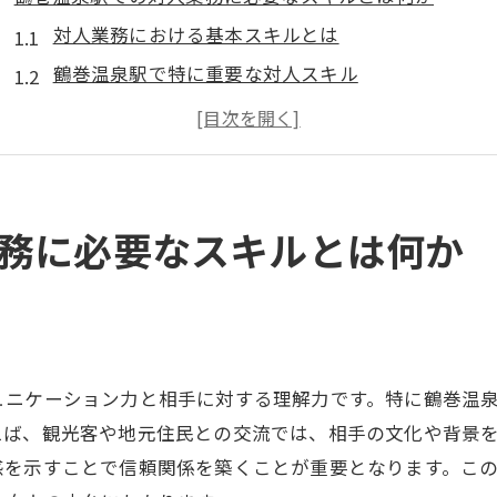
対人業務における基本スキルとは
鶴巻温泉駅で特に重要な対人スキル
利用者の心を掴む対話テクニック
ニーズを的確に捉えるための観察力
地域特性を活かしたコミュニケーション法
対人業務スキル向上のための実践方法
務に必要なスキルとは何か
コミュニケーション能力が対人業務で輝く理由
対人業務におけるコミュニケーションの役割
顧客満足度向上に繋がるスキル
コミュニケーションが信頼を築く鍵
ュニケーション力と相手に対する理解力です。特に鶴巻温
円滑な業務進行に必要な対話術
えば、観光客や地元住民との交流では、相手の文化や背景
鶴巻温泉駅の特性を考慮した交流法
感を示すことで信頼関係を築くことが重要となります。こ