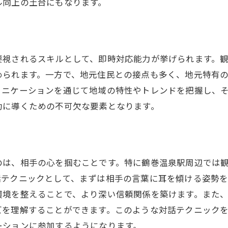
コミュニケーション能力向上のためのポイント
ル向上の土台にもなります。
観光客との接触が多いエリアでの対人業務のポイント
観光客との一期一会を大切にする態度
多言語対応のスキルの重要性
要視されるスキルとして、即時対応能力が挙げられます。
文化の違いを理解するための工夫
められます。一方で、地元住民との接点も多く、地元特有
ュニケーションを通じて地域の特性やトレンドを把握し、
瞬時に心を通わせるコミュニケーション術
功に導くための不可欠な要素となります。
観光客のニーズに応えるための準備
地域資源を活かした案内方法
効果的な対人業務のためのコミュニケーションテクニッ
聴く力を鍛えるための練習法
のは、相手の心を掴むことです。特に鶴巻温泉駅周辺では
話テクニックとして、まずは相手の言葉に耳を傾ける姿勢を
相手の意図を汲み取る質問の仕方
環境を整えることで、より深い信頼関係を築けます。また
言葉以外のコミュニケーション技術
ズを理解することができます。このような対話テクニック
相手をリラックスさせる対話術
ーションに参加するようになります。