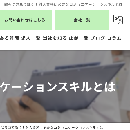
鶴巻温泉駅で輝く！対人業務に必要なコミュニケーションスキルとは
お問い合わせはこちら
会社一覧
ある質問
求人一覧
当社を知る
店舗一覧
ブログ
コラム
薬剤師
シーエスメディカルネット
医療事務
株式会社ジェムス
ケーションスキルとは
正社員
株式会社かもめ薬局
常勤
有限会社トレーフル
パート
巻温泉駅で輝く！対人業務に必要なコミュニケーションスキルとは