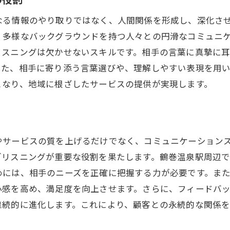
地域の魅力を伝えるための表現法
なる情報のやり取りではなく、人間関係を形成し、深化さ
コミュニティとの連携を強化する方法
、多様なバックグラウンドを持つ人々との円滑なコミュニ
観光と地元密着のバランスを取る秘訣
リスニングは欠かせないスキルです。相手の言葉に真摯に
鶴巻温泉駅周辺での対話成功事例
また、相手に寄り添う言葉選びや、理解しやすい表現を用
となり、地域に根ざしたサービスの提供が実現します。
やサービスの質を上げるだけでなく、コミュニケーション
ブリスニングが重要な役割を果たします。鶴巻温泉駅周辺
めには、相手のニーズを正確に把握する力が必要です。ま
心感を高め、満足度を向上させます。さらに、フィードバ
継続的に進化します。これにより、顧客との永続的な関係