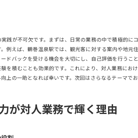
迅速にニーズを掴むためのリサーチ手法
異文化理解を深めるための学習法
顧客満足度調査を活用したニーズ分析
地元住民と観光客に対する対人業務の実践例
の実践が不可欠です。まずは、日常の業務の中で積極的に
地元住民との信頼関係構築の成功事例
す。例えば、鶴巻温泉駅では、観光客に対する案内や地元
ィードバックを受ける機会を大切にし、自己評価を行うこ
観光客対応でのコミュニケーション例
経験を積むことも効果的です。これにより、対人業務にお
地域イベントを活用した接客方法
ル向上の一助となれば幸いです。次回はさらなるテーマで
住民ニーズに応じたサービス提供例
観光客向けの情報発信の工夫
地域資源を活かした交流プログラム
力が対人業務で輝く理由
鶴巻温泉駅で活かせる対人コミュニケーションの秘訣
鶴巻温泉駅ならではのコミュニケーションテクニッ
交流を深めるための効果的な会話例
の役割