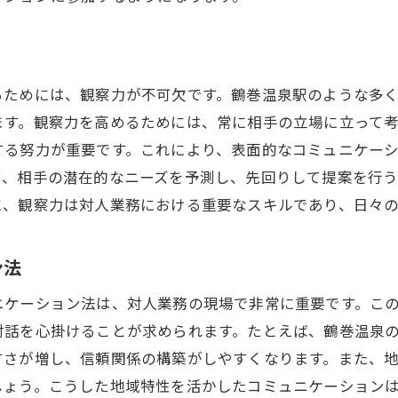
フィードバックを活用したコミュニケーション
自己表現を効果的に行うコツ
鶴巻温泉駅周辺で求められる対人スキルの磨き方
るためには、観察力が不可欠です。鶴巻温泉駅のような多
地元住民との関係構築のための心得
ます。観察力を高めるためには、常に相手の立場に立って
観光地特有の対人業務スキル開発
する努力が重要です。これにより、表面的なコミュニケー
日常業務でのスキルアップ方法
て、相手の潜在的なニーズを予測し、先回りして提案を行
研修と実践を通じたスキル強化
に、観察力は対人業務における重要なスキルであり、日々
フィードバックを活かしたスキル向上
職場環境を活かした対人スキルの成長
ン法
対人業務で相手のニーズを把握する方法
ニケーション法は、対人業務の現場で非常に重要です。こ
ニーズを捉えるためのカウンセリング技術
対話を心掛けることが求められます。たとえば、鶴巻温泉
観察力を高めるための実践法
すさが増し、信頼関係の構築がしやすくなります。また、
顧客の声を聞くためのオープンクエスチョン
しょう。こうした地域特性を活かしたコミュニケーション