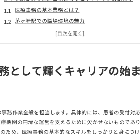
医療事務の基本業務とは？
茅ヶ崎駅での職場環境の魅力
キャリア初期に必要なスキルセット
茅ヶ崎駅での医療施設選びのポイント
新卒者におすすめの医療事務スタート方法
茅ヶ崎駅での医療事務求人動向
務として輝くキャリアの始
経験と資格で変わる医療事務の給与体系を理解する
医療事務の給与に影響する要素
資格取得がもたらす給与アップの可能性
茅ヶ崎駅周辺の給与相場を知る
の事務作業全般を担当します。具体的には、患者の受付対
経験年数と給与の関係性
医療機関の円滑な運営を支えるために欠かせないものであ
収入を上げるための資格一覧
そのため、医療事務の基本的なスキルをしっかりと身につけ