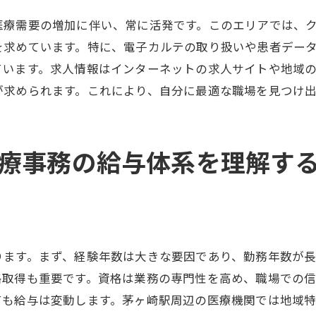
医療事務に必須の最新技術の習得
医療需要の増加に伴い、常に活発です。このエリアでは、
給与交渉に活かせるスキルセット
を求めています。特に、電子カルテの取り扱いや患者デー
茅ヶ崎駅でのスキルアップ支援プログラム
ています。求人情報はインターネットの求人サイトや地域
医療事務の成長と給与の変化が示す茅ヶ崎駅の可能性
が求められます。これにより、自分に最適な職場を見つけ
成長産業としての医療事務の魅力
地域特性が給与に与える影響
療事務の給与体系を理解す
茅ヶ崎駅の医療産業の未来展望
給与データから見る茅ヶ崎駅の可能性
医療制度の変化と給与への影響
茅ヶ崎駅での医療事務の成長戦略
ります。まず、経験年数は大きな要因であり、勤務年数が
茅ヶ崎駅での医療事務が描く安心の未来とキャリア
格取得も重要です。資格は業務の専門性を高め、職場での
医療事務で得られる安定したキャリア
ても給与は変動します。茅ヶ崎駅周辺の医療機関では地域
茅ヶ崎駅での安心の職場環境要素