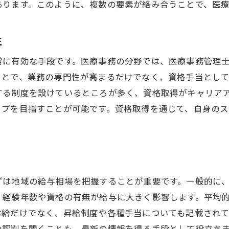
あります。このように、複数の要素が絡み合うことで、医
将来を見据えた医療事務のキャリアデザイン
地域医療を支える医療事務の役割
性
茅ヶ崎駅での長期的なキャリア形成
常に有効な手段です。医療事務の分野では、医療事務管理
医療事務が地域社会にもたらす影響
ことで、業務の専門性が高まるだけでなく、資格手当とし
する制度を設けているところが多く、資格取得がキャリア
ップを目指すことが可能です。資格取得を通じて、自身の
ずは地域の給与相場を把握することが重要です。一般的に
、経験年数や資格の有無が給与に大きく影響します。平均
本給だけでなく、昇給制度や各種手当についても記載され
の評判を聞くことも、最新の情報を得る手段として役立ち