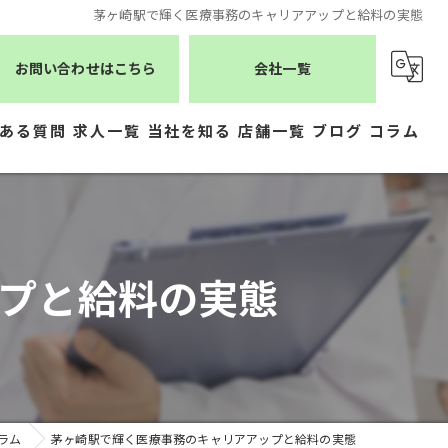
茅ヶ崎駅で輝く医療事務のキャリアアップと給料の実態
お問い合わせはこちら
会社一覧
ある質問
求人一覧
当社を知る
店舗一覧
ブログ
コラム
薬剤師
シーエスメディカルネット
医療事務
株式会社ジェムス
プと給料の実態
正社員
株式会社かもめ薬局
常勤
有限会社トレーフル
パート
ラム
茅ヶ崎駅で輝く医療事務のキャリアアップと給料の実態