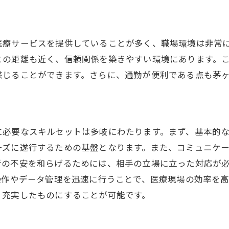
茅ヶ崎駅の医療事務の昇給制度
茅ヶ崎駅で医療事務のスキルアップがもたらす報酬の増
スキルアップが給与に与える影響
医療サービスを提供していることが多く、職場環境は非常
茅ヶ崎駅で活用できる研修プログラム
との距離も近く、信頼関係を築きやすい環境にあります。
報酬を上げるためのスキル開発法
感じることができます。さらに、通勤が便利である点も茅
電子カルテスキルの習得が重要な理由
資格取得後のキャリアパスの例
茅ヶ崎駅での実践的スキルの磨き方
に必要なスキルセットは多岐にわたります。まず、基本的
医療事務のキャリアアップが実現する茅ヶ崎駅での未来
ーズに遂行するための基盤となります。また、コミュニケ
キャリアアップを目指すための戦略
者の不安を和らげるためには、相手の立場に立った対応が
操作やデータ管理を迅速に行うことで、医療現場の効率を
茅ヶ崎駅でのキャリア成長事例
り充実したものにすることが可能です。
管理職への昇進を視野に入れる方法
キャリアアップに必要な資格とその取得方法