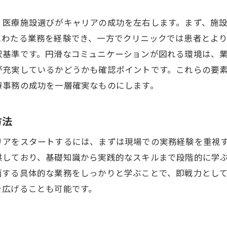
茅ヶ崎駅でのキャリア形成の成功ポイント
、医療施設選びがキャリアの成功を左右します。まず、施
医療事務のキャリアパスと未来予想
にわたる業務を経験でき、一方でクリニックでは患者とよ
茅ヶ崎駅の医療施設で医療事務の実務経験を積むメリッ
択基準です。円滑なコミュニケーションが図れる環境は、
実務経験がもたらすスキルの向上
が充実しているかどうかも確認ポイントです。これらの要
茅ヶ崎駅でのネットワーク構築の重要性
療事務の成功を一層確実なものにします。
実務から得られる学びと成長
医療施設内でのチームワークの価値
方法
茅ヶ崎駅での実地経験がキャリアに与える影響
リアをスタートするには、まずは現場での実務経験を重視
医療現場での対応力を高める方法
供しており、基礎知識から実践的なスキルまで段階的に学
医療事務の給与を上げるために今すべきスキルアップ
面する具体的な業務をしっかりと学ぶことで、即戦力とし
給与アップに直結するスキルとは
を広げることも可能です。
茅ヶ崎駅で人気の資格とその効果
スキルアップのための自己投資法