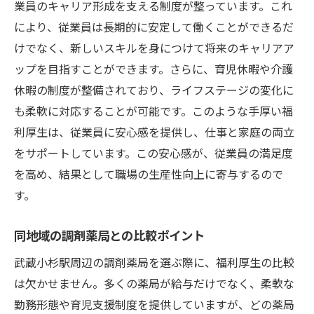
業員のキャリア形成を支える制度が整っています。これ
職場訪問時に確認すべき福利厚生のポイン
により、従業員は長期的に安定して働くことができるだ
ト
けでなく、新しいスキルを身につけて将来のキャリアア
働く環境を向上させる福利厚生の探し方
ップを目指すことができます。さらに、育児休暇や介護
地域特有の福利厚生制度の利点
休暇の制度が整備されており、ライフステージの変化に
調剤薬局で働く際に知っておきたい福利厚生の
も柔軟に対応することが可能です。このような手厚い福
特徴
利厚生は、従業員に安心感を提供し、仕事と家庭の両立
調剤薬局の福利厚生の基本知識
をサポートしています。この安心感が、従業員の満足度
資格取得支援や育児制度の具体例
を高め、結果として職場の生産性向上に寄与するので
健康保険や年金制度の確認
す。
働きやすさを追求する福利厚生の傾向
同地域の調剤薬局との比較ポイント
調剤薬局特有の福利厚生の活用法
武蔵小杉駅周辺の調剤薬局を選ぶ際に、福利厚生の比較
職場選びの際に求める福利厚生の条件
は欠かせません。多くの薬局が給与だけでなく、柔軟な
武蔵小杉で見つける理想の福利厚生を備えた調
勤務形態や育児支援制度を提供していますが、どの薬局
剤薬局