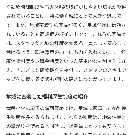
な勤務時間制度や育児休暇の取得がしやすい環境が整備
福利厚生の重要性と武蔵小杉での最適な職場探
されていることは、特に働く親にとって大きな魅力で
し
す。また、地域密着型の薬局が多く、地域住民に信頼さ
福利厚生がもたらす仕事の安定性
れていることも高評価のポイントです。これらの薬局で
武蔵小杉での職場選びにおける福利厚生の
は、スタッフが地域の健康を支える一員として安心して
役割
働けるよう、職場環境の向上にも力を入れています。健
理想の職場を見つけるための福利厚生の考
康保険制度や退職金制度といった基本的な福利厚生に加
え方
え、さまざまな研修機会を提供し、スタッフのスキルア
福利厚生が生活の質に与える影響
ップを支援する姿勢も評判の高さにつながっています。
武蔵小杉での充実した福利厚生を提供する
企業
地域に密着した福利厚生制度の紹介
職場選びの際に考慮すべき福利厚生
武蔵小杉駅周辺の調剤薬局では、地域に密着した福利厚
調剤薬局での福利厚生がキャリアに与える影響
生制度が多くみられます。これらの制度は、地域住民と
福利厚生がキャリア形成に及ぼす効果
の繋がりを深めると同時に、従業員にとっても安心して
働ける環境を提供します。例えば、地元のイベントや地
調剤薬局の福利厚生で得られるスキルアッ