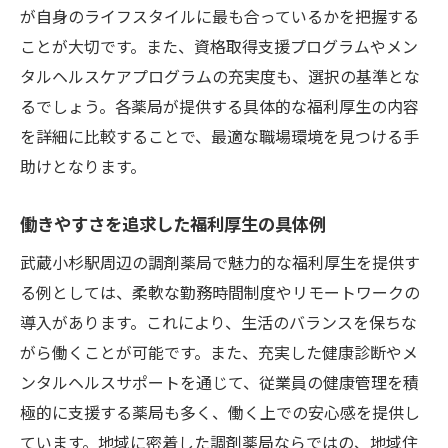
が自身のライフスタイルに最も合っているかを把握する
理想的な福利厚生を提供する薬局の条件
ことが大切です。また、資格取得支援プログラムやメン
武蔵小杉での福利厚生が充実した職場例
タルヘルスケアプログラムの充実度も、選択の基準とな
職場環境を向上させる福利厚生の秘訣
るでしょう。各薬局が提供する具体的な福利厚生の内容
調剤薬局の魅力を高める福利厚生の具体例
を詳細に比較することで、最適な職場環境を見つける手
福利厚生がもたらす職場の活性化
助けとなります。
武蔵小杉で充実した福利厚生を手に入れる
働きやすさを追求した福利厚生の具体例
方法
武蔵小杉駅周辺の調剤薬局で魅力的な福利厚生を提供す
る例としては、柔軟な勤務時間制度やリモートワークの
導入があります。これにより、生活のバランスを保ちな
がら働くことが可能です。また、充実した健康診断やメ
ンタルヘルスサポートを通じて、従業員の健康管理を積
極的に支援する薬局も多く、働く上での安心感を提供し
ています。地域に密着した調剤薬局ならではの、地域住