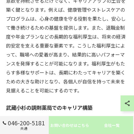
意欲を持続させるだけでなく、キャリアアップの土台を
築く鍵となります。例えば、健康管理やストレスケアの
プログラムは、心身の健康を守る役割を果たし、安心し
て働き続けるための基盤を提供します。また、退職金制
度や年金プランなどの長期的な福利厚生は、将来の経済
的安定を支える重要な要素です。こうした福利厚生によ
って、職場への愛着が高まり、結果的に高いパフォーマ
ンスを発揮することが可能になります。福利厚生がもた
らす多様なサポートは、長期にわたってキャリアを築く
ための大きな助けとなり、各個人が自信を持って未来を
見据えることを可能にするのです。
武蔵小杉の調剤薬局でのキャリア構築
武蔵小杉駅周辺の調剤薬局でのキャリア構築は、充実し
046-200-5181
お問い合わせはこちら
会社一覧
た福利厚生が鍵となります。地域密着型の薬局では、患
共通