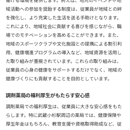
域活動への参加を奨励する制度は、従業員が地域との絆
プ
を強化し、より充実した生活を送る手助けとなります。
福利厚生を活用したキャリアパスの例
これにより、地域社会に貢献する喜びを感じながら、職
長期的なキャリアプランにおける福利厚生
場でのモチベーションを高めることができます。また、
の重要性
地域のスポーツクラブや文化施設との提携による割引利
武蔵小杉の調剤薬局でのキャリア構築
用、健康増進プログラムの導入など、地域資源を活用し
福利厚生がもたらす職場の安定感
た取り組みが重視されています。これらの取り組みは、
武蔵小杉駅近くの職場で充実した福利厚生を探
従業員の心身の健康をサポートするだけでなく、地域の
すには
健康づくりにも貢献することを目的としています。
福利厚生が充実した職場の見つけ方
調剤薬局の福利厚生がもたらす安心感
武蔵小杉周辺の求人情報での福利厚生の確
認方法
調剤薬局での福利厚生は、従業員に大きな安心感をもた
魅力的な福利厚生を提供する職場のリサー
らします。特に武蔵小杉駅周辺の薬局では、健康保険や
チ
厚生年金はもちろん、教育支援や資格取得助成など、従