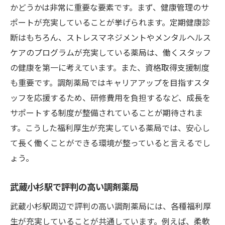
魅力的な福利厚生を提供する職場の見つけ
かどうかは非常に重要な要素です。まず、健康管理のサ
方
ポートが充実していることが挙げられます。定期健康診
仕事と家庭の両立を支援する制度とは
断はもちろん、ストレスマネジメントやメンタルヘルス
ケアのプログラムが充実している薬局は、働くスタッフ
長期的に安心して働ける環境づくり
の健康を第一に考えています。また、資格取得支援制度
武蔵小杉駅周辺で福利厚生が充実した職場
も重要です。調剤薬局ではキャリアアップを目指すスタ
の特徴
ッフを応援するため、研修費用を負担するなど、成長を
武蔵小杉駅周辺の調剤薬局で福利厚生を活用す
サポートする制度が整備されていることが期待されま
る方法
す。こうした福利厚生が充実している薬局では、安心し
福利厚生を最大限に活用するためのヒント
て長く働くことができる環境が整っていると言えるでし
調剤薬局の福利厚生で得られるメリット
ょう。
育児休暇や資格取得支援の活用方法
職場で活躍するための福利厚生の使い方
武蔵小杉駅で評判の高い調剤薬局
福利厚生を活用してキャリアを充実させる
武蔵小杉駅周辺で評判の高い調剤薬局には、各種福利厚
武蔵小杉駅周辺で働く魅力を高める方法
生が充実していることが共通しています。例えば、柔軟