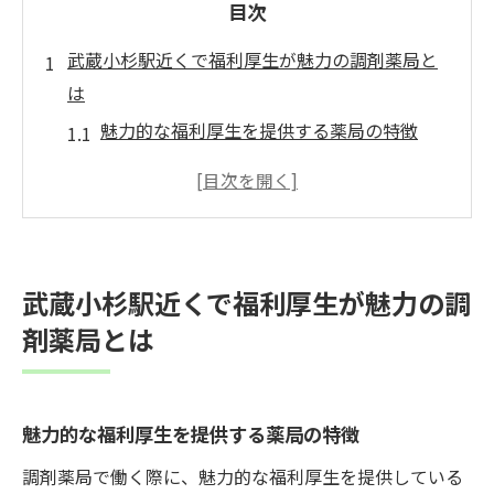
目次
武蔵小杉駅近くで福利厚生が魅力の調剤薬局と
は
魅力的な福利厚生を提供する薬局の特徴
武蔵小杉駅で評判の高い調剤薬局
地域に密着した福利厚生制度の紹介
調剤薬局の福利厚生がもたらす安心感
同地域の調剤薬局との比較ポイント
武蔵小杉駅近くで福利厚生が魅力の調
働きやすさを追求した福利厚生の具体例
剤薬局とは
充実した福利厚生を提供する職場選びのポイン
ト
福利厚生の充実度をどう確認するか
魅力的な福利厚生を提供する薬局の特徴
職場選びの際にチェックすべき福利厚生
調剤薬局で働く際に、魅力的な福利厚生を提供している