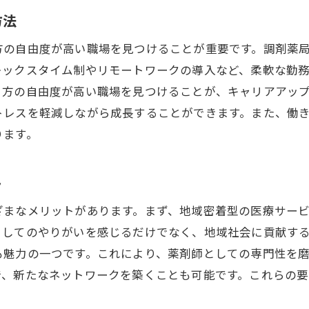
求人情報サイトとその効果的な使い方
方法
転職活動での自己PRと面接対策
方の自由度が高い職場を見つけることが重要です。調剤薬
長後駅周辺での職探しで知っておくべきこと
レックスタイム制やリモートワークの導入など、柔軟な勤
理想の職場を見つけるためのネットワークの活用法
き方の自由度が高い職場を見つけることが、キャリアアッ
トレスを軽減しながら成長することができます。また、働
ります。
ト
ざまなメリットがあります。まず、地域密着型の医療サー
としてのやりがいを感じるだけでなく、地域社会に貢献す
も魅力の一つです。これにより、薬剤師としての専門性を
で、新たなネットワークを築くことも可能です。これらの