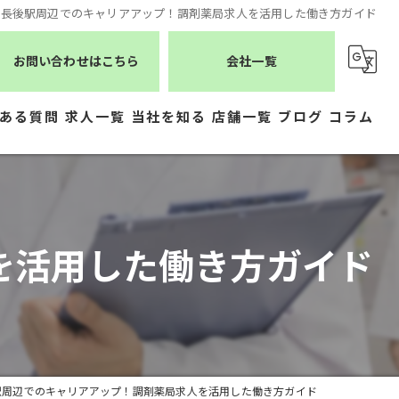
長後駅周辺でのキャリアアップ！調剤薬局求人を活用した働き方ガイド
お問い合わせはこちら
会社一覧
ある質問
求人一覧
当社を知る
店舗一覧
ブログ
コラム
薬剤師
シーエスメディカルネット
医療事務
株式会社ジェムス
を活用した働き方ガイド
正社員
株式会社かもめ薬局
常勤
有限会社トレーフル
パート
駅周辺でのキャリアアップ！調剤薬局求人を活用した働き方ガイド