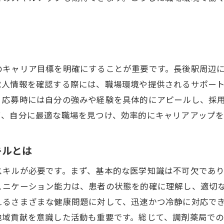
職場選びで考慮すべき今後のキャリア展望
長後駅周辺の調剤薬局でのキャリア構築のヒント
剤薬局求人を活用した長後駅での薬剤師キャリアアップ戦
長後駅エリアでの効率的な求人情報収集法
のキャリア目標を明確にすることが重要です。長後駅周辺
キャリアアップのためのスキルセットの見直し方
求人情報を確認する際には、職場環境や提供されるサポー
職場選びでの失敗を防ぐためのチェックポイント
、応募時には自分の強みや経験を具体的にアピールし、採
求人情報から見える理想のキャリアパス
て、自分に最適な職場を見つけ、効率的にキャリアアップを
調剤薬局でのキャリアアップを成功させる秘訣
長後駅周辺でのキャリア形成に役立つリソース
キルとは
後駅周辺で調剤薬局を選ぶポイントと求人情報の見極め方
スキルが必要です。まず、基本的な医学知識は不可欠であ
地域の医療ニーズを理解した調剤薬局選び
ュニケーション能力は、患者の状態を的確に理解し、適切
求人情報から見える職場の雰囲気を判断する方法
えるさまざまな健康問題に対して、迅速かつ冷静に対応で
長後駅周辺の調剤薬局の特徴を徹底比較
地域貢献を意識した活動も重要です。総じて、調剤薬局で