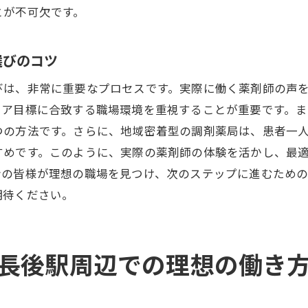
とが不可欠です。
労働条件をしっかり確認するためのポイント
実際の職場環境を知るためのインタビュー方法
選びのコツ
将来性のある職場を見極める視点
域医療に貢献する調剤薬局でのキャリア形成法長後駅編
びは、非常に重要なプロセスです。実際に働く薬剤師の声
地域医療における調剤薬局の役割と責任
リア目標に合致する職場環境を重視することが重要です。
つの方法です。さらに、地域密着型の調剤薬局は、患者一
長後駅エリアでの在宅医療を支えるスキル
すめです。このように、実際の薬剤師の体験を活かし、最
調剤薬局での実践的スキルを身につける方法
者の皆様が理想の職場を見つけ、次のステップに進むための
地域医療に貢献するための活動事例紹介
期待ください。
調剤薬局でのコミュニティ形成の重要性
地域社会に根ざした薬剤師のキャリアパス
剤薬局求人を活用し長後駅で新たな職場を見つける方法
長後駅周辺での理想の働き
成功する転職活動のためのステップバイステップガイド
調剤薬局求人情報を最大限に活用するテクニック