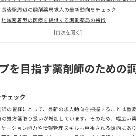
長後駅周辺の調剤薬局求人の最新動向をチェック
地域密着型の医療を提供する調剤薬局の特徴
薬剤師としてのスキルアップを支援する職場環境
求人情報の選び方と応募時のポイント
調剤薬局でのキャリア形成に必要なスキルとは
実際に働く薬剤師の声から学ぶ、求人選びのコツ
プを目指す薬剤師のための
剤薬局求人で叶える長後駅周辺での理想の働き方
働き方の自由度が高い職場を見つける方法
長後駅周辺での調剤薬局勤務のメリット
をチェック
理想のワークライフバランスを実現する求人探し
剤師の皆様にとって、最新の求人動向を把握することは重
調剤薬局で重視すべき労働環境のポイント
連の処方箋取り扱いが増加しています。そのため、幅広い
地域医療に貢献するためのキャリアパス
ニケーション能力や情報管理スキルも重視される傾向にあ