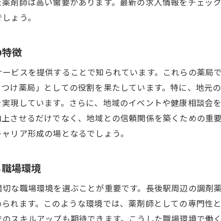
求人情報から見る長後駅周辺の職場環境
た薬剤師は高い需要があります。最新の求人情報をチェッ
でしょう。
域密着型医療を実践！調剤薬局でスキルを磨く長後駅の魅
地域医療に求められる薬剤師の役割とは
の特徴
長後駅周辺の医療機関との連携実例
調剤薬局でのスキルアップ研修とその効果
サービスを提供することで知られています。これらの薬局
りつけ薬局」としての役割を果たしています。特に、地元
患者対応力を高めるためのテクニック
を実現しています。さらに、地域のイベントや健康相談会
在宅医療への対応力を身につける方法
向上させるだけでなく、地域との信頼関係を築くための重
地域イベントと調剤薬局の関わり
キャリア形成の場となるでしょう。
後駅エリアの調剤薬局求人がもたらすキャリアの新展開
新しいキャリアパスを切り開く求人情報の探し方
る職場環境
長後駅エリアでのキャリアアップ事例紹介
適切な職場環境を選ぶことが重要です。長後駅周辺の調剤
調剤薬局での専門性を高めるためのステップ
められます。このような環境では、薬剤師としての専門性
転職を成功させるための準備と心構え
でのスキルアップも期待できます。こうした職場環境で働