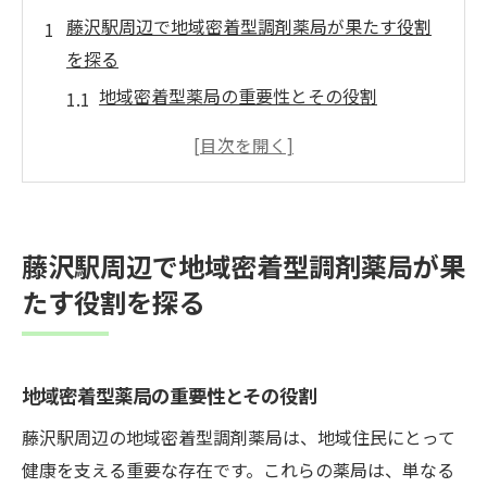
藤沢駅周辺で地域密着型調剤薬局が果たす役割
を探る
地域密着型薬局の重要性とその役割
日常生活と健康を支える地域の薬局
地域密着型薬局が提供する安心のサービス
地域社会に貢献する薬剤師の役割
医療ニーズに応じた柔軟な対応
藤沢駅周辺で地域密着型調剤薬局が果
地域住民の健康を守るための取り組み
たす役割を探る
地域住民に愛される藤沢駅近くの調剤薬局の魅
力
藤沢駅周辺で見つかる親しみやすい薬局
地域密着型薬局の重要性とその役割
地域の医療拠点としての役割
藤沢駅周辺の地域密着型調剤薬局は、地域住民にとって
地域住民との深い信頼関係
健康を支える重要な存在です。これらの薬局は、単なる