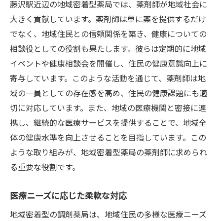
藤沢駅近辺の地域密着型薬局では、薬剤師が地域社会に
地域密着型薬局のメリット
大きく貢献しています。薬剤師は単に薬を提供するだけ
薬局がもたらすコミュニティの絆
でなく、地域住民との信頼関係を築き、健康についての
通勤に便利な藤沢駅の調剤薬局で地域密着の医
相談役としての役割も果たします。彼らは定期的に地域
療体験
イベントや健康相談会を開催し、住民の健康意識向上に
通勤者に優しい薬局の特徴
寄与しています。このような活動を通じて、薬剤師は地
職場と自宅を繋ぐ医療拠点
域の一員としての存在感を高め、住民の健康課題にも適
通勤中でも利用しやすい立地
切に対応しています。また、地域の医療機関と密接に連
忙しい現代人へ提供する快適なサービス
携し、継続的な医療サービスを提供することで、地域全
体の健康水準を向上させることを目指しています。この
地域密着型薬局の利便性
ような取り組みが、地域密着型薬局の薬剤師に求められ
通勤者の健康を支える取り組み
る重要な役割です。
医療ニーズに応じた柔軟な対応
地域密着型の調剤薬局は、地域住民の多様な医療ニーズ