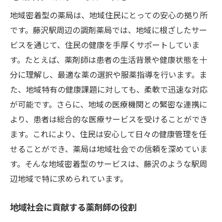
藤沢駅周辺で地域に根ざした調剤薬局の選び方
地域密着型の薬局は、地域住民にとっての安心の拠り所
信頼できる調剤薬局の見極め方
です。藤沢駅周辺の調剤薬局では、地域に根ざしたサー
地域密着型薬局選びのポイント
ビスを通じて、住民の健康を手厚くサポートしていま
す。たとえば、薬剤師は患者の生活背景や健康状態を十
薬局選びにおける地域性の重要さ
分に理解し、最適な薬の選択や服薬指導を行います。ま
患者が求めるサービスとは
た、地域特有の健康課題に対しても、柔軟で迅速な対応
地域密着型薬局の比較ポイント
が可能です。さらに、地域の医療機関との緊密な連携に
安心して利用できる薬局を選ぶ
より、患者は総合的な医療サービスを受けることができ
藤沢駅の地域密着型調剤薬局が提供する温かさ
ます。これにより、住民は安心して日々の健康管理を任
と安心
せることができ、薬局は地域社会での信頼を深めていま
薬局が提供する温かいサービス
す。そんな地域密着型のサービスは、藤沢のような駅周
地域住民に寄り添う医療サービス
辺地域で特に求められています。
安心して相談できる環境作り
地域社会に貢献する薬剤師の役割
患者に対する理解と配慮