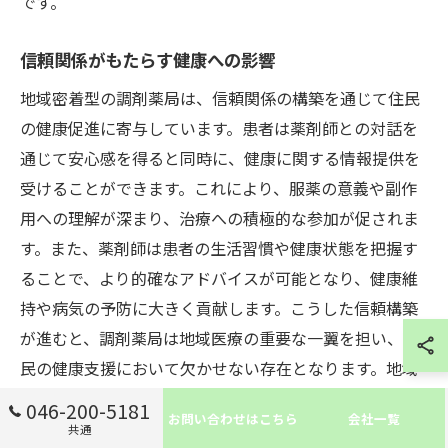
です。
信頼関係がもたらす健康への影響
地域密着型の調剤薬局は、信頼関係の構築を通じて住民
の健康促進に寄与しています。患者は薬剤師との対話を
通じて安心感を得ると同時に、健康に関する情報提供を
受けることができます。これにより、服薬の意義や副作
用への理解が深まり、治療への積極的な参加が促されま
す。また、薬剤師は患者の生活習慣や健康状態を把握す
ることで、より的確なアドバイスが可能となり、健康維
持や病気の予防に大きく貢献します。こうした信頼構築
が進むと、調剤薬局は地域医療の重要な一翼を担い、住
民の健康支援において欠かせない存在となります。地域
密着型薬局は、単なる薬の提供に留まらず、地域全体の
046-200-5181
お問い合わせはこちら
会社一覧
健康を守るための中心的な役割を果たしています。
共通