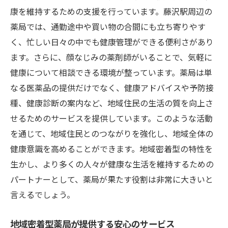
康を維持するための支援を行っています。藤沢駅周辺の
医療情報共有の重要性
薬局では、通勤途中や買い物の合間にも立ち寄りやす
地域コミュニティとの連携強化
く、忙しい日々の中でも健康管理ができる便利さがあり
患者のニーズを聞く姿勢
ます。さらに、顔なじみの薬剤師がいることで、気軽に
医療サービスの個別化
健康について相談できる環境が整っています。薬局は単
地元医療機関との協力体制
なる医薬品の提供だけでなく、健康アドバイスや予防接
顔なじみの薬剤師と藤沢駅で地域密着の信頼を
種、健康診断の案内など、地域住民の生活の質を向上さ
築く
せるためのサービスを提供しています。このような活動
を通じて、地域住民とのつながりを強化し、地域全体の
信頼関係を築くためのコミュニケーション
健康意識を高めることができます。地域密着型の特性を
患者との長期的な関係構築
生かし、より多くの人々が健康な生活を維持するための
顔なじみの薬剤師がもたらす安心感
パートナーとして、薬局が果たす役割は非常に大きいと
地域密着型サービスの利点
言えるでしょう。
信頼関係がもたらす健康への影響
患者の声を反映した薬局運営
地域密着型薬局が提供する安心のサービス