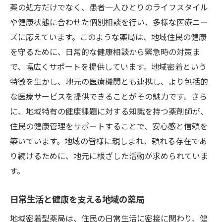
患者に寄り添う丁寧なカウンセリング
薬の処方だけでなく、患者一人ひとりのライフスタイル
や健康状態に合わせた個別相談を行い、多様な医療ニー
地域イベントへの積極的な参加
ズに応えています。このような薬局は、地域住民の健康
医療サービスの多様性と提供
を守るために、日常的な健康相談から緊急時の対策ま
藤沢駅の地域密着型調剤薬局が健康を支える理
で、幅広くサポートを提供しています。地域密着という
由
特徴を生かし、地元の医療機関とも連携し、より包括的
地域特性を反映した薬局のサービス
な医療サービスを提供できることがその魅力です。さら
個々の健康状態を考慮した服薬指導
に、地域特有の健康課題に対する知識を持つ薬剤師が、
地域住民の健康意識向上への貢献
住民の健康管理をサポートすることで、安心感と信頼を
継続的な医療サービスの提供
築いています。地域の皆様に親しまれ、頼れる存在であ
地域密着型薬局の競争力
り続けるために、地元に根ざした活動が求められていま
す。
患者の声を大切にしたサービス改善
地元の医療ニーズに応える藤沢駅の調剤薬局の
日常生活と健康を支える地域の薬局
秘密
地域密着型薬局は、住民の日常生活に密接に関わり、健
地域特有の医療ニーズと対応法