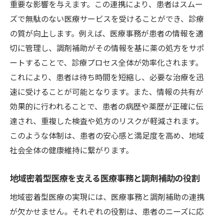
重要な影響を与えます。この連携により、患者はスムー
患者情報管理の重要性とその役割
ズで無駄のない医療サービスを受けることができ、診療
地域医療における医療情報の安全な管理
の質が向上します。例えば、医療事務が患者の情報を適
情報共有を通じた医療の質向上
切に管理し、調剤補助がその情報を基に薬の処方をサポ
ートすることで、診療プロセス全体が効率化されます。
電子カルテの活用と医療事務の役割
これにより、患者は待ち時間を短縮し、必要な治療を迅
患者情報管理が地域医療に与える影響
速に受けることが可能となります。また、情報の共有が
地域医療を支える医療情報管理の未来
効果的に行われることで、患者の病歴や薬歴が正確に伝
調剤補助と医療事務の協力が地域住民に与える
達され、重複した検査や処方のリスクが軽減されます。
安心感
このような体制は、患者の安心感と満足度を高め、地域
安心安全な医療を支えるための協力体制
社会全体の健康維持に繋がります。
調剤補助と医療事務の連携がもたらす信頼
患者への安心感を高める取り組み
地域密着型医療を支える医療事務と調剤補助の役割
医療事務と調剤補助が築く地域医療の信頼
地域密着型医療の実現には、医療事務と調剤補助の連携
性
が欠かせません。それぞれの役割は、患者のニーズに応