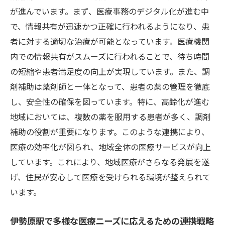
が進んでいます。まず、医療事務のデジタル化が進む中
組み
で、情報共有が迅速かつ正確に行われるようになり、患
地域密着型アプローチの利点と挑戦
者に対する適切な治療が可能となっています。医療機関
医療事務と調剤補助が連携する意義
内での情報共有がスムーズに行われることで、待ち時間
地域医療の質を高めるための継続的な改善
の短縮や患者満足度の向上が実現しています。また、調
地域住民にとっての安心な医療環境とは
剤補助は薬剤師と一体となって、患者の薬の管理を徹底
持続可能な医療環境に向けた未来のビジョ
し、安全性の確保を図っています。特に、高齢化が進む
ン
地域においては、複数の薬を服用する患者が多く、調剤
補助の役割が重要になります。このような連携により、
伊勢原駅周辺での医療事務の役割とその重要性
医療の効率化が図られ、地域全体の医療サービスが向上
地域医療の基盤を支える医療事務の重要性
しています。これにより、地域医療がさらなる発展を遂
伊勢原駅周辺での医療事務の具体的な役割
げ、住民が安心して医療を受けられる環境が整えられて
医療事務が地域医療に与えるインパクト
います。
医療事務の役割の拡大とその必要性
地域医療の未来を見据えた医療事務の進化
伊勢原駅で多様な医療ニーズに応えるための連携戦略