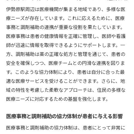
伊勢原駅周辺の医療事務が直面する課題と
伊勢原駅周辺は医療機関が集まる地域であり、多様な医
機会
療ニーズが存在しています。これに応えるために、医療
デジタル化が進む中での医療事務と調剤補助の
事務と調剤補助の連携が重要な役割を果たしています。
新たな挑戦
医療事務は患者の健康情報を正確に管理し、医師や看護
進化する医療技術と医療事務の適応
師が迅速に情報を取得できるようにサポートします。一
方、調剤補助は薬の正確な処方と管理を通じて、患者の
デジタル化がもたらす医療事務の変革
安全を確保しつつ、医療チームとの円滑な連携を図りま
調剤補助におけるデジタル化の意義と影響
す。このような協力体制により、患者は自分に合った最
情報技術を活用した医療事務の効率化
適な医療サービスを受けることができます。さらに、地
デジタル化を通じた患者への新たな価値提
域の特性を考慮した柔軟なアプローチは、住民の多様な
供
医療ニーズに対応するための基盤を強化します。
未来を見据えたデジタル医療事務のビジョ
ン
医療事務と調剤補助の協力体制が患者に与える影響
医療事務が担う患者情報管理と地域医療への貢
医療事務と調剤補助の協力体制は、患者にとって非常に
献