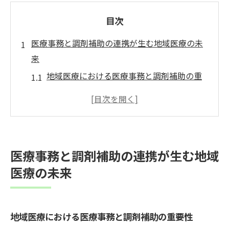
目次
医療事務と調剤補助の連携が生む地域医療の未
来
地域医療における医療事務と調剤補助の重
要性
調剤補助と医療事務の連携が地域医療を改
革する
伊勢原駅で多様な医療ニーズに応えるため
医療事務と調剤補助の連携が生む地域
の連携戦略
医療の未来
医療事務と調剤補助の協力体制が患者に与
える影響
地域密着型医療を支える医療事務と調剤補
地域医療における医療事務と調剤補助の重要性
助の役割