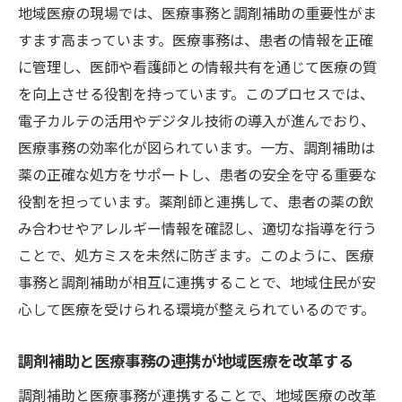
地域医療の現場では、医療事務と調剤補助の重要性がま
未来の地域医療を支えるための連携の在り
すます高まっています。医療事務は、患者の情報を正確
方
に管理し、医師や看護師との情報共有を通じて医療の質
伊勢原駅での医療事務が地域医療を支える理由
を向上させる役割を持っています。このプロセスでは、
交通の便が良い伊勢原駅の医療施設の特性
電子カルテの活用やデジタル技術の導入が進んでおり、
医療事務が地域医療に貢献する具体的な方
医療事務の効率化が図られています。一方、調剤補助は
法
薬の正確な処方をサポートし、患者の安全を守る重要な
地域住民の健康を守る医療事務の重要な役
役割を担っています。薬剤師と連携して、患者の薬の飲
割
み合わせやアレルギー情報を確認し、適切な指導を行う
医療事務が担う情報管理と地域医療の向上
ことで、処方ミスを未然に防ぎます。このように、医療
事務と調剤補助が相互に連携することで、地域住民が安
伊勢原駅周辺の医療機関での事務の効率化
心して医療を受けられる環境が整えられているのです。
地域密着型医療事務の未来への展望
地域密着型医療事務と調剤補助が描く持続可能
調剤補助と医療事務の連携が地域医療を改革する
な医療環境
調剤補助と医療事務が連携することで、地域医療の改革
持続可能な医療環境を実現するための取り