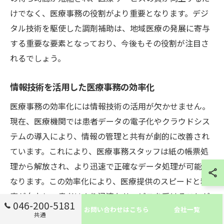
けでなく、医療事務の役割がより重要となります。デジ
タル技術を駆使した調剤補助は、地域医療の発展に寄与
する重要な要素となっており、今後もその役割が注目さ
れるでしょう。
情報技術を活用した医療事務の効率化
医療事務の効率化には情報技術の活用が欠かせません。
現在、医療機関では患者データの電子化やクラウドシス
テムの導入により、情報の管理と共有が劇的に改善され
ています。これにより、医療事務スタッフは紙の帳票処
理から解放され、より迅速で正確なデータ処理が可能と
なります。この効率化により、医療提供のスピードと精
度が向上し、患者はより迅速なサービスを受けることが
046-200-5181
お問い合わせはこちら
会社一覧
できます。特に伊勢原駅周辺の医療施設では、地域密着
共通