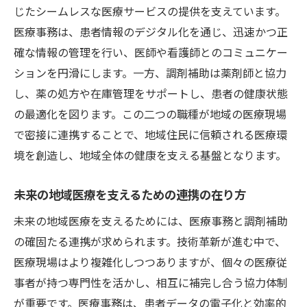
地域住民に寄り添う医療サービスの提供
じたシームレスな医療サービスの提供を支えています。
医療事務は、患者情報のデジタル化を通じ、迅速かつ正
患者中心の医療を実現するための協力
確な情報の管理を行い、医師や看護師とのコミュニケー
医療事務の未来を拓く伊勢原駅での地域医療の
ションを円滑にします。一方、調剤補助は薬剤師と協力
実践
し、薬の処方や在庫管理をサポートし、患者の健康状態
医療事務の未来を切り開くための挑戦
の最適化を図ります。この二つの職種が地域の医療現場
伊勢原駅での実践例から学ぶ未来の医療事
で密接に連携することで、地域住民に信頼される医療環
務
境を創造し、地域全体の健康を支える基盤となります。
地域医療の未来を支えるための新たな役割
医療事務の発展がもたらす地域医療の進化
未来の地域医療を支えるための連携の在り方
未来の地域医療における医療事務の可能性
未来の地域医療を支えるためには、医療事務と調剤補助
伊勢原駅での取り組みが示す医療事務の未
の確固たる連携が求められます。技術革新が進む中で、
来
医療現場はより複雑化しつつありますが、個々の医療従
事者が持つ専門性を活かし、相互に補完し合う協力体制
が重要です。医療事務は、患者データの電子化と効率的