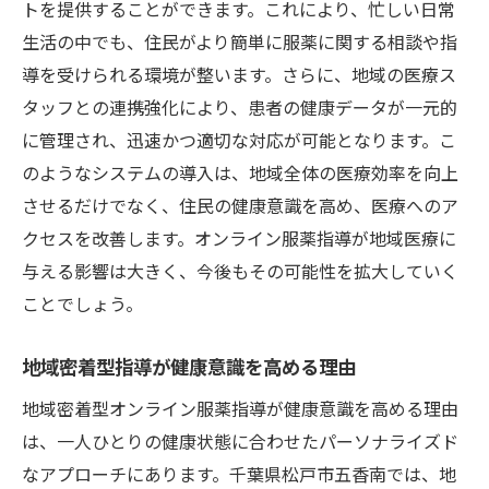
トを提供することができます。これにより、忙しい日常
地域密着だから実現できるオンライン服薬指導
生活の中でも、住民がより簡単に服薬に関する相談や指
の秘訣
導を受けられる環境が整います。さらに、地域の医療ス
地域密着型が実現するきめ細やかな指導
タッフとの連携強化により、患者の健康データが一元的
住民の声を活かしたサービスの設計
に管理され、迅速かつ適切な対応が可能となります。こ
地域独自の医療ニーズへの対応策
のようなシステムの導入は、地域全体の医療効率を向上
個別対応で叶える住民の健康向上
させるだけでなく、住民の健康意識を高め、医療へのア
クセスを改善します。オンライン服薬指導が地域医療に
密接なコミュニケーションの役割
与える影響は大きく、今後もその可能性を拡大していく
地域医療の未来を支える基盤構築
ことでしょう。
松戸市五香南発地域密着型オンライン服薬指導
の今後
地域密着型指導が健康意識を高める理由
地域密着型指導の今後の展望
地域密着型オンライン服薬指導が健康意識を高める理由
住民と共に歩む新時代の医療サービス
は、一人ひとりの健康状態に合わせたパーソナライズド
オンライン指導のさらなる発展に向けて
なアプローチにあります。千葉県松戸市五香南では、地