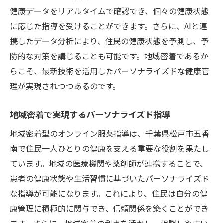
地域に根差した医療支援の未来
健康データをリアルタイムで確認でき、個々の健康状態
に応じた指導を受けることができます。さらに、AIと連
オンラインでつながる地域密着型服薬指導の未
携したデータ分析により、住民の健康状態を予測し、予
来像
防的な対策を講じることも可能です。地域密着であるか
デジタル化が進む医療サービスの現状
らこそ、最新技術を活用したパーソナライズドな健康管
オンライン指導がもたらす地域医療の変革
理が実現されつつあるのです。
住民と医療従事者をつなぐ新しいコミュニ
ケーション
地域密着で実現するパーソナライズド指導
未来志向の地域密着型サービスの発展
地域密着型のオンライン服薬指導は、千葉県松戸市五香
地域社会の課題に応えるオンラインの力
南で住民一人ひとりの健康を支える重要な役割を果たし
持続可能な地域医療を目指して
ています。地域の医療機関や薬剤師が連携することで、
地域密着型サービスが変える松戸市の健康管理
患者の健康状態や生活習慣に基づいたパーソナライズド
地域住民の生活改善を目指す新サービス
な指導が可能になります。これにより、住民は自分の健
康管理に積極的に関与でき、信頼関係を築くことができ
オンラインサポートによる健康管理の効率
ます。さらに、地域密着の利点を活かし、相談しやすい
化