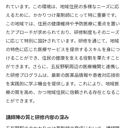
れています。この環境は、地域住民の多様なニーズに応
具体的な効果
えるために、かかりつけ薬剤師にとって特に重要です。
地域医療の課題解決に役立つ研修内容
この地域では、住民の健康維持や予防医療に重点を置い
研修を経て得られる患者との信頼関係
たアプローチが求められており、研修制度もそのニーズ
医療チームへの積極的な貢献とその効果
に応じて特別に設計されています。研修を通じて、地域
地域住民の健康向上に寄与する方法
の特色に応じた医療サービスを提供するスキルを身につ
研修制度がもたらす地域医療の活性化
けることができ、住民の健康を支える役割を果たすこと
持続的な地域医療改善への研修の影響
ができます。さらに、五反野駅周辺の医療機関と連携し
かかりつけ薬剤師を目指すための研修制度と地
た研修プログラムは、最新の医薬品情報や患者対応技術
域医療機関の連携
を実践的に学ぶ機会を提供します。これにより、地域医
療の質を高め、かつ地域住民に信頼される存在となるこ
医療機関との連携が実現する研修の質向上
とができます。
地域協力による研修プログラムの拡充
実務に密着した研修のための地域資源活用
講師陣の質と研修内容の深み
地域医療機関と研修の共同開発のメリット
五反野駅でのかかりつけ薬剤師の育成において、講師陣