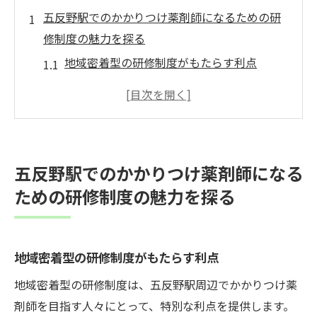
五反野駅でのかかりつけ薬剤師になるための研
修制度の魅力を探る
地域密着型の研修制度がもたらす利点
五反野駅周辺のユニークな医療環境と研修
の関係
講師陣の質と研修内容の深み
多様なプログラムが提供する学びの選択肢
五反野駅でのかかりつけ薬剤師になる
研修制度を通じたキャリアアップの可能性
ための研修制度の魅力を探る
五反野駅でのネットワーキングの機会
研修制度がかかりつけ薬剤師育成に果たす役割
とその重要性
地域密着型の研修制度がもたらす利点
研修を通じた基礎知識の習得の重要性
地域密着型の研修制度は、五反野駅周辺でかかりつけ薬
かかりつけ薬剤師としてのスキル向上を支
剤師を目指す人々にとって、特別な利点を提供します。