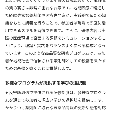
地域住民参加型の研修制度の可能性
の質の高さは非常に重要な要素です。地域医療に精通し
地域医療機関と共に育むかかりつけ文化
た経験豊富な薬剤師や医療専門家が、実践的で最新の知
研修制度を活用して地域住民に信頼される薬剤
識をもとに講義を行うことで、参加者は現場で即座に活
師を目指そう
用できるスキルを習得できます。さらに、研修内容は実
信頼される薬剤師に求められるスキルセッ
際の医療現場で直面する課題をシミュレーションするこ
ト
とにより、理論と実践をバランスよく学べる構成となっ
研修制度での学びを地域に還元する方法
ています。このような高品質な研修プログラムは、参加
者が地域社会で信頼される薬剤師としての役割を果たす
患者とのコミュニケーション向上を図る研
ための基盤を築くことに貢献します。
修
地域イベント参加を通じた信頼構築
多様なプログラムが提供する学びの選択肢
地域密着型サービスを実現する研修の活用
五反野駅周辺で提供される研修制度は、多様なプログラ
研修を通じた地域住民との絆深化
ムを通じて参加者に幅広い学びの選択肢を提供します。
五反野駅で提供される研修制度を通じて得られ
かかりつけ薬剤師に必要な医薬品情報の更新や患者対応
るスキルと知識