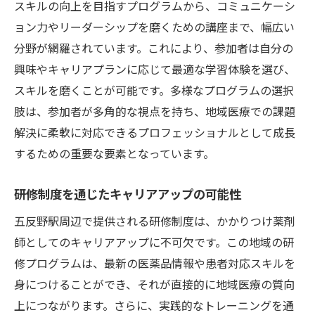
スキルの向上を目指すプログラムから、コミュニケーシ
最新の医薬品情報を学ぶ機会
ョン力やリーダーシップを磨くための講座まで、幅広い
患者対応力を強化する実践的な研修
分野が網羅されています。これにより、参加者は自分の
チーム医療の推進とそのスキルの習得
興味やキャリアプランに応じて最適な学習体験を選び、
臨床知識と地域医療の橋渡し
スキルを磨くことが可能です。多様なプログラムの選択
肢は、参加者が多角的な視点を持ち、地域医療での課題
ICTを活用した医療業務効率化の知識
解決に柔軟に対応できるプロフェッショナルとして成長
多文化共生を支えるコミュニケーション技
するための重要な要素となっています。
術
信頼されるかかりつけ薬剤師になるための効果
研修制度を通じたキャリアアップの可能性
的な研修制度の探求
五反野駅周辺で提供される研修制度は、かかりつけ薬剤
効果的な研修プログラムの選び方
師としてのキャリアアップに不可欠です。この地域の研
自己成長を促進する研修の実践方法
修プログラムは、最新の医薬品情報や患者対応スキルを
研修を活かした地域医療への貢献策
身につけることができ、それが直接的に地域医療の質向
研修で得たスキルを日常業務に活かす方法
上につながります。さらに、実践的なトレーニングを通