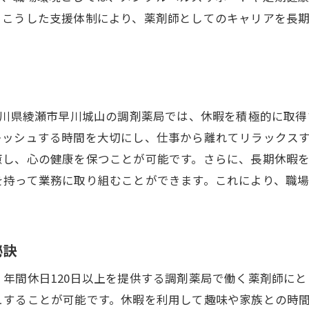
心の健康を保つための職場の取り組み
。こうした支援体制により、薬剤師としてのキャリアを長
年間休日120日以上で実現する理想の生活
児と介護に対応した年間休日120日以上の柔軟な勤務体制
育児休暇を活用した家族支援の仕組み
介護と仕事を両立するためのサポート体制
奈川県綾瀬市早川城山の調剤薬局では、休暇を積極的に取
職場内の理解と協力で実現する柔軟な働き方
レッシュする時間を大切にし、仕事から離れてリラックス
年間休日120日以上で育児負担を軽減
癒し、心の健康を保つことが可能です。さらに、長期休暇
介護者に優しい職場環境の構築
を持って業務に取り組むことができます。これにより、職
生活の多様性を受け入れる職場文化
域密着型調剤薬局で年間休日120日以上の安心感を得る
秘訣
地域社会との信頼関係を築く方法
地元の人々に愛される薬局作りの秘訣
年間休日120日以上を提供する調剤薬局で働く薬剤師に
年間休日120日以上で地域イベントに参加
ュすることが可能です。休暇を利用して趣味や家族との時