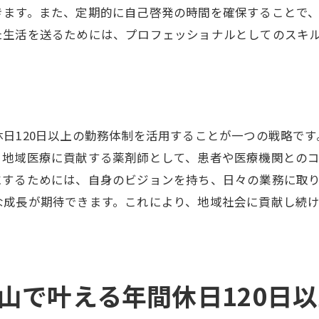
きます。また、定期的に自己啓発の時間を確保することで
地域貢献を意識した働き方の実践
た生活を送るためには、プロフェッショナルとしてのスキ
安心感をもたらす地域密着型運営の利点
地元企業との連携で得られるシナジー
間休日120日以上の職場環境で心身をリフレッシュ
ストレス軽減に役立つリラクゼーション法
日120日以上の勤務体制を活用することが一つの戦略で
職場でのマインドフルネスの導入
、地域医療に貢献する薬剤師として、患者や医療機関との
心身の健康を維持するための社内プログラム
にするためには、自身のビジョンを持ち、日々の業務に取
年間休日120日以上を活かした健康管理のポイント
な成長が期待できます。これにより、地域社会に貢献し続
職場環境を改善するための取り組み
リフレッシュ休暇の活用法
間休日120日以上の調剤薬局が支える持続可能なキャリア
山で叶える年間休日120日
キャリアアップを支える研修制度
家庭と仕事の両立で実現する持続可能な働き方