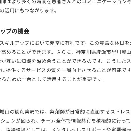
地域密着型の生活スタイルで得られるメリット
剤師はより多くの時間を患者さんとのコミュニケーション
上の活用にもつながります。
ークライフバランスを重視する年間休日120日以上の魅力
フレキシブルな勤務時間の利点
アップの機会
家族との時間を大切にする働き方
年間休日120日以上で心身の健康を維持
のスキルアップにおいて非常に有利です。この豊富な休日
を高めることができます。さらに、神奈川県綾瀬市早川城
充実した休暇が仕事のパフォーマンスを向上させる
士が互いに知識を深め合うことができるのです。こうした
趣味や自己啓発に時間を費やす方法
に提供するサービスの質を一層向上させることが可能です
職場内でのコミュニケーションを深める機会
せるための土台として活用することが重要です。
剤薬局での年間休日120日以上がもたらす生活の質向上
年間休日120日以上を通した自己成長の機会
充実した休暇がもたらす生活の活力
川城山の調剤薬局では、薬剤師が日常的に直面するストレ
ストレスフリーな毎日を送るための職場環境
ーションが図られ、チーム全体で情報共有を積極的に行って
家庭生活と仕事の両立を支える制度
た、職場環境としては、メンタルヘルスサポートや定期健