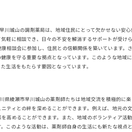
年間休日120日以上がもたらす長期的なキャリアプラン
職場での成長機会を活かす方法
健康的なキャリアを築くための支援体制
市早川城山の調剤薬局は、地域住民にとって欠かせない安
未来を見据えた働き方改革の一環
て気軽に相談でき、日々の不安を解消するサポートが受け
健康相談会に参加し、住民との信頼関係を築いています。
の健康を守る重要な拠点となっています。このような地域
した生活をもたらす要因となっています。
奈川県綾瀬市早川城山の薬剤師たちは地域交流を積極的に
ュニティとの絆を深めることができます。例えば、地元の
感を高めることができます。また、地域のボランティア活
す。このような活動は、薬剤師自身の生活にも新たな視点