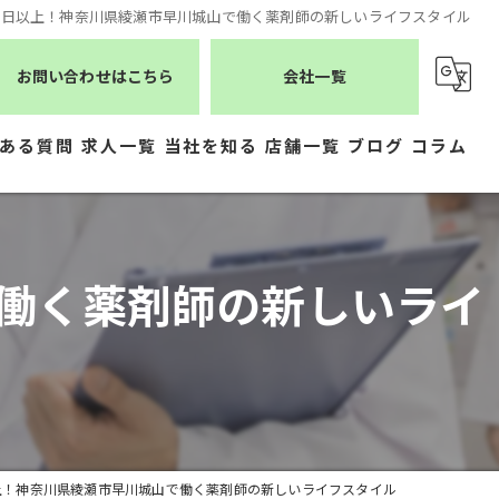
20日以上！神奈川県綾瀬市早川城山で働く薬剤師の新しいライフスタイル
お問い合わせはこちら
会社一覧
ある質問
求人一覧
当社を知る
店舗一覧
ブログ
コラム
薬剤師
シーエスメディカルネット
医療事務
株式会社ジェムス
で働く薬剤師の新しいライ
正社員
株式会社かもめ薬局
常勤
有限会社トレーフル
パート
以上！神奈川県綾瀬市早川城山で働く薬剤師の新しいライフスタイル