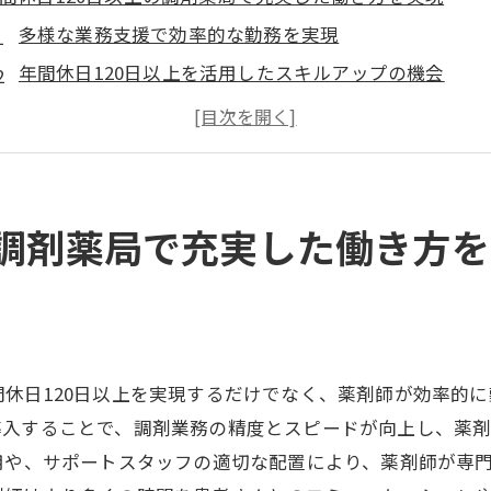
多様な業務支援で効率的な勤務を実現
年間休日120日以上を活用したスキルアップの機会
職場でのストレスを軽減する方法とは
充実した休暇で得られる心のゆとり
健康的なワークライフバランスを保つ秘訣
調剤薬局でのキャリアパスを描く
の調剤薬局で充実した働き方
奈川県綾瀬市早川城山で叶える年間休日120日以上の新し
地域に根ざす安心感と安全性
休日を活用した地域交流の楽しみ方
神奈川県綾瀬市でのプライベートライフ充実術
休日120日以上を実現するだけでなく、薬剤師が効率的
年間休日120日以上で叶う趣味の時間
導入することで、調剤業務の精度とスピードが向上し、薬
育児を支える地域のサポート体制
用や、サポートスタッフの適切な配置により、薬剤師が専