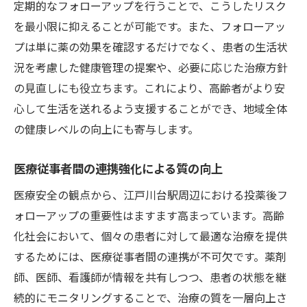
定期的なフォローアップを行うことで、こうしたリスク
介護者との協力を促進するフォローアップ
を最小限に抑えることが可能です。また、フォローアッ
高齢者の生活の質を維持する方法
プは単に薬の効果を確認するだけでなく、患者の生活状
フォローアップを通じた孤立防止策
況を考慮した健康管理の提案や、必要に応じた治療方針
の見直しにも役立ちます。これにより、高齢者がより安
高齢者に優しい医療環境の整備
心して生活を送れるよう支援することができ、地域全体
地域全体で支える高齢者医療
の健康レベルの向上にも寄与します。
投薬後フォローアップによる迅速な問題解決で
地域健康を支える
医療従事者間の連携強化による質の向上
緊急時の迅速な対応体制の構築
医療安全の観点から、江戸川台駅周辺における投薬後フ
フォローアップによる早期介入の重要性
ォローアップの重要性はますます高まっています。高齢
地域医療機関との連携強化
化社会において、個々の患者に対して最適な治療を提供
フォローアップを通じた症状の管理
するためには、医療従事者間の連携が不可欠です。薬剤
地域住民の安心を保証する医療サービス
師、医師、看護師が情報を共有しつつ、患者の状態を継
未来を見据えた地域医療の発展
続的にモニタリングすることで、治療の質を一層向上さ