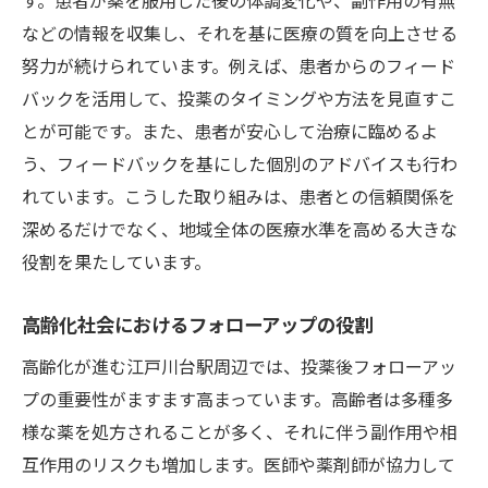
医療事故の予防策としての役割
などの情報を収集し、それを基に医療の質を向上させる
フォローアップを通じた信頼関係の構築
努力が続けられています。例えば、患者からのフィード
患者中心の医療サービスの強化
バックを活用して、投薬のタイミングや方法を見直すこ
江戸川台駅周辺での投薬後フォローアップがも
とが可能です。また、患者が安心して治療に臨めるよ
たらす新たな健康意識
う、フィードバックを基にした個別のアドバイスも行わ
地域住民の健康意識向上の取り組み
れています。こうした取り組みは、患者との信頼関係を
健康教育プログラムの導入
深めるだけでなく、地域全体の医療水準を高める大きな
役割を果たしています。
フォローアップを活用した予防医療の推進
患者参加型の健康管理方法
高齢化社会におけるフォローアップの役割
住民の健康に関する情報の普及
高齢化が進む江戸川台駅周辺では、投薬後フォローアッ
地域社会全体の健康水準向上への貢献
プの重要性がますます高まっています。高齢者は多種多
地域の高齢化に対応するための投薬後フォロー
様な薬を処方されることが多く、それに伴う副作用や相
アップの重要性
互作用のリスクも増加します。医師や薬剤師が協力して
高齢者特有の健康問題への取り組み