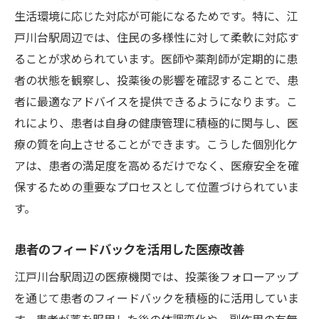
生活環境に応じた対応が可能になるためです。特に、江
江戸川台駅エリアで進化する投薬後フォローア
戸川台駅周辺では、住民の多様性に対して柔軟に対応す
ップの取り組み
ることが求められています。医師や薬剤師が定期的に患
地域特有の健康課題への対応
者の状態を観察し、投薬後の影響を確認することで、患
新しいフォローアップ技術の導入
者に最適なアドバイスを提供できるようになります。こ
地域社会と連携した健康プロジェクト
れにより、患者は自身の健康管理に積極的に関与し、医
医療イノベーションを支える環境づくり
療の質を向上させることができます。こうした個別化ケ
持続的な医療サービス提供のための計画
アは、患者の満足度を高めるだけでなく、医療安全を確
先進的なフォローアップの事例紹介
保するための重要なプロセスとして位置づけられていま
投薬後フォローアップが叶える患者の健康と医
す。
療安全の向上
患者のフィードバックを活用した医療改善
健康リスクの早期発見と介入
江戸川台駅周辺の医療機関では、投薬後フォローアップ
副作用のモニタリングと対応
を通じて患者のフィードバックを積極的に活用していま
患者の自立を支援するフォローアップ
す。患者が薬を服用した後の体調変化や、副作用の有無