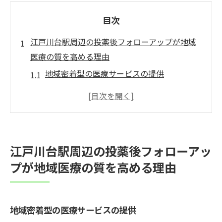
目次
江戸川台駅周辺の投薬後フォローアップが地域
医療の質を高める理由
地域密着型の医療サービスの提供
個別化された患者ケアの重要性
患者のフィードバックを活用した医療改善
高齢化社会におけるフォローアップの役割
医療従事者間の連携強化による質の向上
江戸川台駅周辺の投薬後フォローアッ
持続可能な健康管理を目指す取り組み
プが地域医療の質を高める理由
患者の生活を豊かにするための投薬後フォロー
アップの実践方法
患者のライフスタイルに合わせたアドバイ
地域密着型の医療サービスの提供
ス