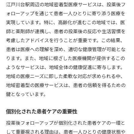
江戸川台駅周辺の地域密着型医療サービスは、投薬後フ
フォローアップによる健康意識の向上
ォローアップを通じて患者一人ひとりに寄り添う医療を
患者とのコミュニケーションの深化
実現しています。特に、高齢化が進むこの地域では、医
薬の適正使用を促す教育活動
師と薬剤師が連携し、患者の投薬後の反応や生活習慣を
考慮したアドバイスを行うことが重要です。この結果、
定期的な健康チェックの重要性
患者は医療への理解を深め、適切な健康管理が可能とな
患者満足度向上を目指す取り組み
ります。また、地域に根ざした医療機関が提供するこの
医師と薬剤師の連携が生む投薬後フォローアッ
ようなサービスは、地域全体の健康促進に寄与します。
プの効果
地域の医療ニーズに即した柔軟な対応が求められる中、
チーム医療による安全性の確保
地域密着型の医療サービスは、患者の信頼を得るための
情報共有で実現する迅速な対応
鍵となっています。
患者のニーズに応じた柔軟なケア
薬剤師の専門知識を活かしたアプローチ
個別化された患者ケアの重要性
医療過誤の防止とリスク管理
投薬後フォローアップが個別化された患者ケアの一環と
患者の長期的な健康維持への貢献
して重要視される理由は、患者一人ひとりの健康状態や