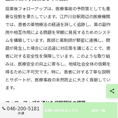
投薬後フォローアップは、医療事故の予防策としても重
要な役割を果たしています。江戸川台駅周辺の医療機関
では、患者の薬物療法の経過を詳しく追跡し、薬の副作
用や相互作用による問題を早期に発見するためのシステ
ムを構築しています。医師と薬剤師が緊密に連携し、問
題が発生した場合には迅速に対応策を講じることで、患
者に対する安全性を保障しています。このような取り組
みは、医療安全の向上に寄与し、地域社会全体の信頼を
得るために不可欠です。特に、患者に対する丁寧な説明
とサポートが、医療事故の未然防止に大きく貢献してい
ます。
フォローアップを通じた信頼関係の構築
046-200-5181
お問い合わせはこちら
会社一覧
投薬後フォローアップは、患者との信頼関係を築く上で
共通