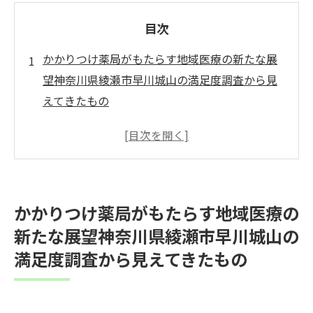
目次
かかりつけ薬局がもたらす地域医療の新たな展
望神奈川県綾瀬市早川城山の満足度調査から見
えてきたもの
地域住民が求めるかかりつけ薬局の役割と
は
満足度調査から見えた地域医療のニーズ
神奈川県綾瀬市早川城山の患者満足度の意
かかりつけ薬局がもたらす地域医療の
義
新たな展望神奈川県綾瀬市早川城山の
薬局が果たす地域社会への貢献
満足度調査から見えてきたもの
かかりつけ薬局が提供できる新しいサービ
スの可能性
患者満足度が示す今後の課題