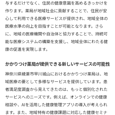
未来の薬局が担うべき役割
与するだけでなく、住民の健康意識を高めるきっかけを
作ります。薬局が地域社会に貢献することで、住民が安
地域医療を支える薬局の新しい形
心して利用できる医療サービスが提供され、地域全体の
アンケートが示す課題と解決策
医療水準の向上を目指すことが可能となります。さら
地域に根ざしたかかりつけ薬局の未来神奈川県
に、地域の医療機関や自治体と協力することで、持続可
綾瀬市早川城山の取り組みから見る展望
能な医療システムの構築を支援し、地域全体にわたる健
未来志向の薬局運営の方向性
康の促進を実現します。
地域医療の変革を促すイノベーション
薬局が果たすべき役割の進化
かかりつけ薬局が提供できる新しいサービスの可能性
住民との共創による地域医療の発展
神奈川県綾瀬市早川城山におけるかかりつけ薬局は、地
持続可能な医療体制の構築に向けて
域医療の要として多様なサービスを提供しています。患
地域のニーズに即応する薬局の未来像
者満足度調査から見えてきたのは、もっと個別化された
サービスへのニーズです。例えば、オンラインでの健康
神奈川県綾瀬市早川城山のかかりつけ薬局が示
相談や、AIを活用した健康管理アプリの導入が考えられ
す地域医療の価値患者満足度が語る物語
ます。また、地域特有の健康課題に対応した健康セミナ
地域医療の価値を高める薬局の実践