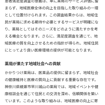
患者満足度調査の意義は、単に薬局のサービス評価に留
地域医療の質向上に貢献するかかりつけ薬局神
まらず、地域医療全体の向上を目指した取り組みの一環
奈川県綾瀬市早川城山の成功事例
として位置付けられます。この調査結果からは、地域住
成功事例に学ぶ地域医療へのアプローチ
民が薬局に求める期待や必要とするサービスが明確にな
住民ニーズに応える薬局の取り組み
り、薬局としてはそのニーズをどのように満たすかを考
える機会となります。さらに、満足度調査を通じて、地
地域連携を強化した医療提供体制
域医療の質を向上させるための指針が得られ、地域住民
健康促進活動の一環としての薬局の役割
にとってより良い医療環境の提供が可能となります。
患者満足度向上に直結する施策
未来に向けた地域医療のビジョン
薬局が果たす地域社会への貢献
患者が求めるかかりつけ薬局の理想像神奈川県
かかりつけ薬局は、医薬品の提供に留まらず、地域社会
綾瀬市早川城山における満足度調査の結果
の健康維持と医療の質向上に貢献する重要な存在です。
理想のかかりつけ薬局に必要な要素
神奈川県綾瀬市早川城山の薬局では、地域イベントや健
調査結果から見えた住民の期待
康相談会を通じて住民との交流を深め、信頼関係を築い
患者が感じる理想的なサービスとは
ています。このような取り組みは、地域医療の向上に寄