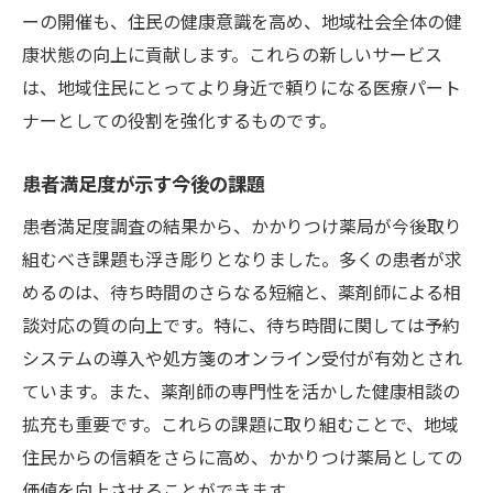
ーの開催も、住民の健康意識を高め、地域社会全体の健
患者満足度調査が語る地域の声
康状態の向上に貢献します。これらの新しいサービス
住民にとってのかかりつけ薬局の意義
は、地域住民にとってより身近で頼りになる医療パート
地域医療の質を高めるための革新
ナーとしての役割を強化するものです。
薬局が担う地域社会への貢献
患者の物語を通じた薬局の重要性
患者満足度が示す今後の課題
患者満足度調査の結果から、かかりつけ薬局が今後取り
組むべき課題も浮き彫りとなりました。多くの患者が求
めるのは、待ち時間のさらなる短縮と、薬剤師による相
談対応の質の向上です。特に、待ち時間に関しては予約
システムの導入や処方箋のオンライン受付が有効とされ
ています。また、薬剤師の専門性を活かした健康相談の
拡充も重要です。これらの課題に取り組むことで、地域
住民からの信頼をさらに高め、かかりつけ薬局としての
価値を向上させることができます。