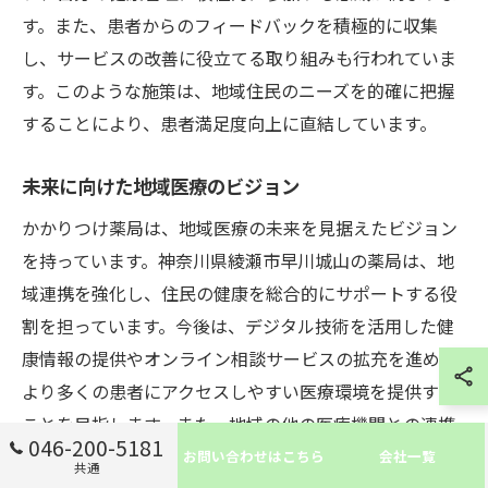
す。また、患者からのフィードバックを積極的に収集
し、サービスの改善に役立てる取り組みも行われていま
す。このような施策は、地域住民のニーズを的確に把握
することにより、患者満足度向上に直結しています。
未来に向けた地域医療のビジョン
かかりつけ薬局は、地域医療の未来を見据えたビジョン
を持っています。神奈川県綾瀬市早川城山の薬局は、地
域連携を強化し、住民の健康を総合的にサポートする役
割を担っています。今後は、デジタル技術を活用した健
康情報の提供やオンライン相談サービスの拡充を進め、
より多くの患者にアクセスしやすい医療環境を提供する
ことを目指します。また、地域の他の医療機関との連携
046-200-5181
を深めることで、迅速かつ適切な医療サービスを提供
お問い合わせはこちら
会社一覧
共通