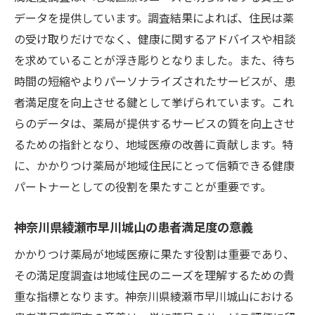
地域住民が求めるさらなるサービスとは
データを提供しています。調査結果によれば、住民は薬
患者満足度向上のための具体的施策
の受け取りだけでなく、健康に関するアドバイスや相談
調査結果に基づく薬局運営の課題抽出
を求めていることが浮き彫りとなりました。また、待ち
今後の地域医療におけるかかりつけ薬局の
時間の短縮やよりパーソナライズされたサービスが、患
役割
者満足度を向上させる鍵として挙げられています。これ
かかりつけ薬局と地域住民の信頼関係神奈川県
らのデータは、薬局が提供するサービスの質を向上させ
綾瀬市早川城山の患者満足度が示すもの
るための指針となり、地域医療の改善に貢献します。特
に、かかりつけ薬局が地域住民にとって信頼できる健康
信頼関係構築の背景とプロセス
パートナーとしての役割を果たすことが重要です。
地域住民からの信頼が示す薬局の価値
かかりつけ薬局が担う健康相談の重要性
神奈川県綾瀬市早川城山の患者満足度の意義
地域イベントを通じた信頼関係の深化
かかりつけ薬局が地域医療に果たす役割は重要であり、
薬局スタッフと地域住民の双方向コミュニ
その満足度調査は地域住民のニーズを理解するための貴
ケーション
重な指標となります。神奈川県綾瀬市早川城山における
住民の声を反映したサービス展開の事例