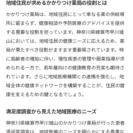
地域住民が求めるかかりつけ薬局の役割とは
地域コミュニティを支える鍵かかりつけ薬局の
かかりつけ薬局は、地域住民にとって単なる薬の供給場
役割と神奈川県綾瀬市早川城山の実例
所に留まらず、健康相談や予防医療のアドバイスを提供
地域医療におけるかかりつけ薬局の位置付
する重要な役割を担っています。神奈川県綾瀬市早川城
け
山においては、地域住民の健康ニーズに応えるため、薬
綾瀬市早川城山との連携事例
局が果たすべき役割がますます重要視されています。特
地域住民との深まる信頼関係
に高齢者の増加に伴い、慢性疾患の管理や服薬指導が求
コミュニティイベントへの貢献と影響
められる一方で、若年層向けの健康教育の充実も期待さ
オンラインセミナーを通じた健康啓発活動
れています。さらに地域医療機関との連携を強化し、地
域全体の健康ネットワークを構築することが、住民の健
地域病院との連携による医療体制の強化
康を支えるための鍵となるでしょう。
患者満足度が示すかかりつけ薬局の現状と課題
神奈川県綾瀬市早川城山での調査結果を通じて
満足度調査から見えた地域医療のニーズ
満足度調査で明らかになった強み
神奈川県綾瀬市早川城山のかかりつけ薬局が行った患者
患者の声に基づくサービス改善の取り組み
満足度調査は、地域医療のニーズを明らかにする貴重な