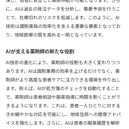
医薬品流通の変化とAIの役割
に、AIは過去の発注データを分析し、需要予測を行うこ
調剤薬局の柔軟な対応策
とで、在庫切れのリスクを低減します。このように、AI
技術は調剤薬局の効率化を支える重要な要素となってお
医薬品供給チェーンの効率化
り、地域医療の質を高める一助となっています。
AIを活用したビジネスモデルの革新
地域医療における戦略的パートナーシップ
AIが支える薬剤師の新たな役割
未来の医療供給モデルを見据えて
AI技術の進化により、薬剤師の役割も大きく変わりつつ
調剤薬局とAI技術の融合がもたらす医療の未来
あります。AIは調剤業務の効率を上げるだけでなく、薬
AIと人間の協力が生む新たな可能性
剤師がより高度な患者ケアに注力できる環境を作り出し
患者中心の医療サービスの実現
ます。例えば、AIが処方箋のチェックを自動化すること
データドリブンな医療サービスの提供
で、薬剤師は患者相談や服薬指導に時間を割くことがで
調剤薬局の未来像とAIの役割
きるようになります。これは、患者一人ひとりに対する
きめ細やかな対応を可能にし、地域住民への健康アドバ
医療現場でのAI活用事例
イスを強化します。さらに、AIは患者の服薬履歴を解析
地域医療のための革新技術