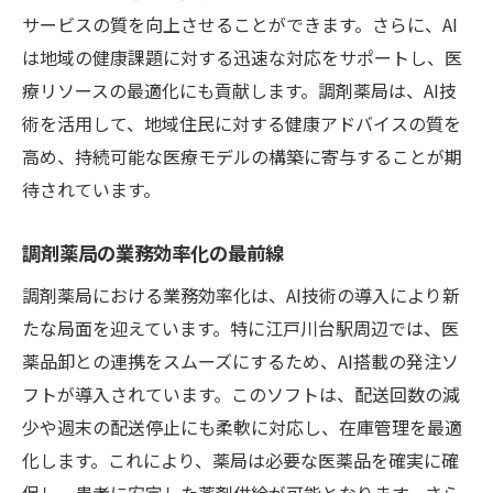
サービスの質を向上させることができます。さらに、AI
AIが導く効率的な配送戦略
は地域の健康課題に対する迅速な対応をサポートし、医
在庫管理と配送の統合アプローチ
療リソースの最適化にも貢献します。調剤薬局は、AI技
薬局のオペレーション効率化
術を活用して、地域住民に対する健康アドバイスの質を
地域との連携と共存のための施策
高め、持続可能な医療モデルの構築に寄与することが期
未来志向の調剤薬局運営
待されています。
AI技術による調剤薬局の進化地域医療への貢献
調剤薬局の業務効率化の最前線
AI導入で実現する地域医療への貢献
調剤薬局における業務効率化は、AI技術の導入により新
患者サービスの質向上とAIの影響
たな局面を迎えています。特に江戸川台駅周辺では、医
調剤薬局の役割変革とAIの力
薬品卸との連携をスムーズにするため、AI搭載の発注ソ
地域医療との連携強化策
フトが導入されています。このソフトは、配送回数の減
AIがもたらす地域住民の健康向上
少や週末の配送停止にも柔軟に対応し、在庫管理を最適
持続可能な医療サービスの提供
化します。これにより、薬局は必要な医薬品を確実に確
医薬品卸の変化に対応する調剤薬局のAI戦略
保し、患者に安定した薬剤供給が可能となります。さら