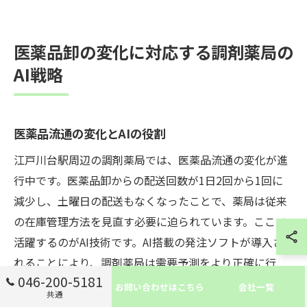
医薬品卸の変化に対応する調剤薬局の
AI戦略
医薬品流通の変化とAIの役割
江戸川台駅周辺の調剤薬局では、医薬品流通の変化が進
行中です。医薬品卸からの配送回数が1日2回から1回に
減少し、土曜日の配送もなくなったことで、薬局は従来
の在庫管理方法を見直す必要に迫られています。ここで
活躍するのがAI技術です。AI搭載の発注ソフトが導入さ
れることにより、調剤薬局は需要予測をより正確に行
046-200-5181
い、必要な医薬品を効率的に注文することが可能になり
お問い合わせはこちら
会社一覧
共通
ました。これにより、在庫の過不足を防ぎ、安定した医