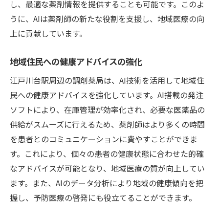
し、最適な薬剤情報を提供することも可能です。このよ
AIが支える調剤薬局の新時代江戸川台駅エリア
うに、AIは薬剤師の新たな役割を支援し、地域医療の向
の事例から学ぶ
上に貢献しています。
江戸川台駅エリアの先進的な取り組み
地域住民との信頼関係強化
地域住民への健康アドバイスの強化
AI導入による医療サービスの進化
江戸川台駅周辺の調剤薬局は、AI技術を活用して地域住
地域に根ざした医療提供の新しい形
民への健康アドバイスを強化しています。AI搭載の発注
技術と地域社会の融合の実現
ソフトにより、在庫管理が効率化され、必要な医薬品の
調剤薬局の未来を切り開く実践例
供給がスムーズに行えるため、薬剤師はより多くの時間
を患者とのコミュニケーションに費やすことができま
す。これにより、個々の患者の健康状態に合わせた的確
なアドバイスが可能となり、地域医療の質が向上してい
ます。また、AIのデータ分析により地域の健康傾向を把
握し、予防医療の啓発にも役立てることができます。