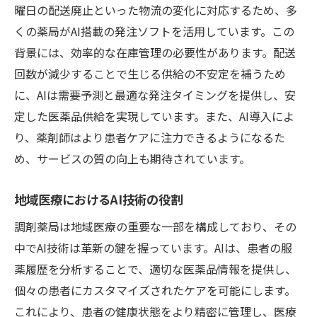
AIによる発注精度の向上
曜日の配送廃止といった物流の変化に対応するため、多
くの薬局がAI搭載の発注ソフトを活用しています。この
医薬品の適時供給を実現する工夫
背景には、効率的な在庫管理の必要性があります。配送
医薬品卸とAI技術の相乗効果
回数が減少することで生じる供給の不安定を補うため
AI搭載発注ソフトで実現する調剤薬局の在庫管
に、AIは需要予測と最適な発注タイミングを提供し、安
理革命
定した医薬品供給を実現しています。また、AI導入によ
在庫管理におけるAI技術の利点
り、薬剤師はより患者ケアに注力できるようになるた
リアルタイム在庫状況の把握
め、サービスの質の向上も期待されています。
発注ミスの削減と効率化
薬剤師の負担軽減への取り組み
地域医療におけるAI技術の役割
在庫管理の自動化とその未来
調剤薬局は地域医療の重要な一部を構成しており、その
AIと連携する在庫管理の最適化
中でAI技術は革新の鍵を握っています。AIは、患者の服
薬履歴を分析することで、適切な医薬品情報を提供し、
配送回数削減を乗り越える調剤薬局のAI活用事
個々の患者にカスタマイズされたケアを可能にします。
例
これにより、患者の健康状態をより精密に管理し、医療
配送スケジュールの最適化