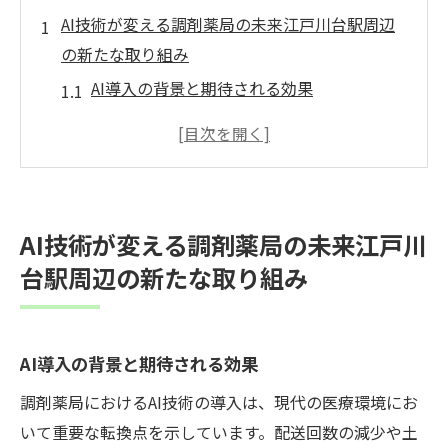
AI技術が変える調剤薬局の未来江戸川台駅周辺
の新たな取り組み
AI導入の背景と期待される効果
地域医療におけるAI技術の役割
調剤薬局の業務効率化の最前線
AIが支える薬剤師の新たな役割
地域住民への健康アドバイスの強化
AI技術が変える調剤薬局の未来江戸川
持続可能な地域医療モデルの構築
台駅周辺の新たな取り組み
調剤薬局の効率化への挑戦AIによる医薬品卸と
の連携強化
医薬品卸との新しい協力体制
AI導入の背景と期待される効果
効率的な在庫管理システムの導入
調剤薬局におけるAI技術の導入は、現代の医療環境にお
配送回数減少の影響と対応策
いて重要な転換点を示しています。配送回数の減少や土