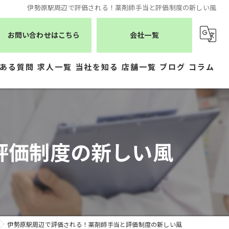
伊勢原駅周辺で評価される！薬剤師手当と評価制度の新しい風
お問い合わせはこちら
会社一覧
ある質問
求人一覧
当社を知る
店舗一覧
ブログ
コラム
薬剤師
シーエスメディカルネット
医療事務
株式会社ジェムス
評価制度の新しい風
正社員
株式会社かもめ薬局
常勤
有限会社トレーフル
パート
伊勢原駅周辺で評価される！薬剤師手当と評価制度の新しい風