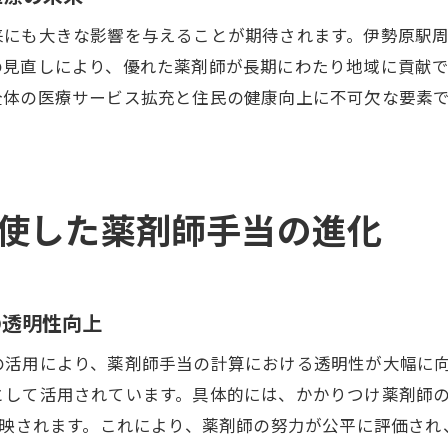
手当制度改革に至った政策的背景と展望
来にも大きな影響を与えることが期待されます。伊勢原駅
改革がもたらす薬剤師の新たな役割と責任
の見直しにより、優れた薬剤師が長期にわたり地域に貢献
かかりつけ薬剤師制度の未来と手当の役割
全体の医療サービス拡充と住民の健康向上に不可欠な要素
手当制度見直しが薬剤師に与える影響とは
制度見直しによる薬剤師の職業変化と適応
手当変革がもたらす薬剤師のキャリアパスの変化
使した薬剤師手当の進化
見直しを通じた薬剤師の職場環境の改善
新しい手当制度が薬剤師の生活に与える影響
見直しによる薬剤師の人材育成の方向性
の透明性向上
薬剤師の働き方改革と手当制度の連携
の活用により、薬剤師手当の計算における透明性が大幅に
伊勢原駅エリアの薬剤師における評価制度の変革
として活用されています。具体的には、かかりつけ薬剤師
伊勢原駅周辺での評価制度改革の目的と効果
反映されます。これにより、薬剤師の努力が公平に評価さ
評価制度の変革がもたらす薬剤師の業務改善