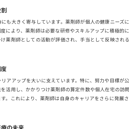
薬剤師の自己成長を促す報酬体系の工夫
役割
成果主義による薬剤師の働きがい向上法
持にも大きく寄与しています。薬剤師が個人の健康ニーズ
地域医療の質向上に貢献する薬剤師手当の役割
制度により、薬剤師は必要な研修やスキルアップに積極的
地域医療連携強化における薬剤師手当の重要性
つけ薬剤師としての活動が評価され、手当として反映され
手当が担う地域医療の質的向上への貢献
地域医療サービス改善のための薬剤師手当制度
医療従事者間の連携を促進する手当の工夫
制度
薬剤師手当がもたらす地域住民の健康増進
ャリアアップを大いに支えています。特に、努力や目標が
地域医療の充実に寄与する薬剤師の活動支援
を活用し、かかりつけ薬剤師の算定件数や個人在宅の訪問
かかりつけ薬剤師の手当評価制度改革の背景
ます。これにより、薬剤師は自身のキャリアをさらに発展
手当制度改革が求められる社会的背景
制度改革によるかかりつけ薬剤師への期待
地域医療のニーズに応える評価制度の変革
医療の未来