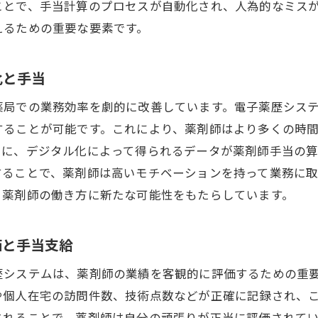
ことで、手当計算のプロセスが自動化され、人為的なミス
制度改革による地域医療の向上と薬剤師の貢献
えるための重要な要素です。
新しい評価制度の導入による薬剤師のスキル向上
伊勢原駅エリアにおける評価制度の革新事例
化と手当
変革がもたらす薬剤師の職業満足度の向上
薬局での業務効率を劇的に改善しています。電子薬歴シス
することが可能です。これにより、薬剤師はより多くの時
らに、デジタル化によって得られるデータが薬剤師手当の
することで、薬剤師は高いモチベーションを持って業務に
、薬剤師の働き方に新たな可能性をもたらしています。
価と手当支給
歴システムは、薬剤師の業績を客観的に評価するための重
個人在宅の訪問件数、技術点数などが正確に記録され、こ
されることで、薬剤師は自分の頑張りが正当に評価されて