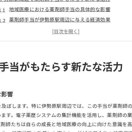
地域医療における薬剤師手当の具体的な影響
薬剤師手当が伊勢原駅周辺に与える経済効果
手当制度による薬剤師の定着率の向上
周辺住民の健康維持に寄与する手当の役割
薬剤師のキャリアアップを支える手当制度
手当が増加することで期待できる地域医療の未来
手当がもたらす新たな活力
電子薬歴システムを駆使した薬剤師手当の進化
電子薬歴システム活用による手当計算の透明性向上
デジタル化が進める薬剤師業務の効率化と手当
な影響
電子薬歴システムで実現する公平な評価と手当支給
を及ぼします。特に伊勢原駅周辺では、この手当が薬剤師
システム導入による薬剤師の業務負担軽減と報酬増加
います。電子薬歴システムの集計機能を活用し、薬剤師の
デジタル技術がもたらす薬剤師への新たなインセンテ
薬剤師たちは自らの成長と地域医療の向上に向けた意識を