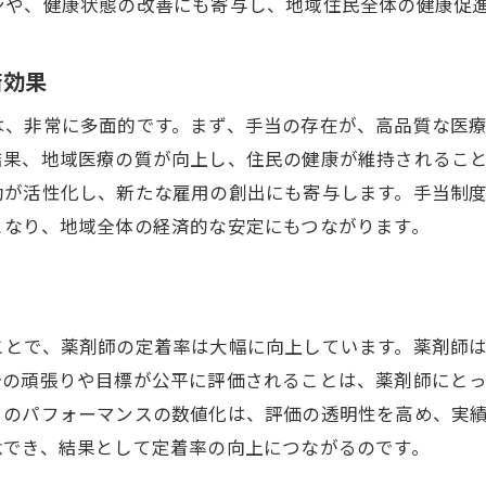
電子薬歴システム活用による実績評価の精緻化
ンや、健康状態の改善にも寄与し、地域住民全体の健康促
薬剤師の努力を公平に評価する手当制度の重要性
済効果
公正な評価制度がもたらす職場環境の改善
努力を正当に評価されるための手当基準の整備
は、非常に多面的です。まず、手当の存在が、高品質な医
公平な評価が薬剤師のやりがいに与える影響
結果、地域医療の質が向上し、住民の健康が維持されるこ
動が活性化し、新たな雇用の創出にも寄与します。手当制
評価制度改革による個人パフォーマンスの向上
となり、地域全体の経済的な安定にもつながります。
薬剤師の意欲を引き出す評価制度の設計
手当制度がもたらす薬剤師の職場満足度向上
成果主義がもたらす薬剤師のモチベーション向上策
成果に基づく手当がもたらす職業意識の変化
ことで、薬剤師の定着率は大幅に向上しています。薬剤師
分の頑張りや目標が公平に評価されることは、薬剤師にと
モチベーションアップのための具体的手当施策
々のパフォーマンスの数値化は、評価の透明性を高め、実
成果主義が薬剤師に与えるポジティブな影響
念でき、結果として定着率の向上につながるのです。
効率的な目標設定と手当連動の仕組み