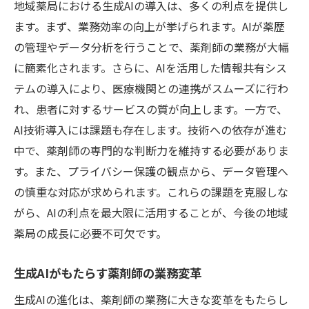
地域薬局における生成AIの導入は、多くの利点を提供し
生成AIで実現する患者教育の革新
ます。まず、業務効率の向上が挙げられます。AIが薬歴
服薬指導におけるAIの具体的な利点
の管理やデータ分析を行うことで、薬剤師の業務が大幅
に簡素化されます。さらに、AIを活用した情報共有シス
AIで変わる患者とのコミュニケーション
テムの導入により、医療機関との連携がスムーズに行わ
地域薬局での服薬指導改善事例
れ、患者に対するサービスの質が向上します。一方で、
未来の薬局業務を支える生成AI神奈川県綾瀬市
AI技術導入には課題も存在します。技術への依存が進む
早川城山の実践
中で、薬剤師の専門的な判断力を維持する必要がありま
生成AIがもたらす薬局業務の効率化
す。また、プライバシー保護の観点から、データ管理へ
未来の薬局におけるAIの役割と展望
の慎重な対応が求められます。これらの課題を克服しな
薬剤師の新しい働き方を支えるAI技術
がら、AIの利点を最大限に活用することが、今後の地域
生成AIによる業務改善の実績と効果
薬局の成長に必要不可欠です。
AIで実現する顧客満足度の向上
生成AIがもたらす薬剤師の業務変革
新しい薬局サービスの開発とAIの関係
生成AIの進化は、薬剤師の業務に大きな変革をもたらし