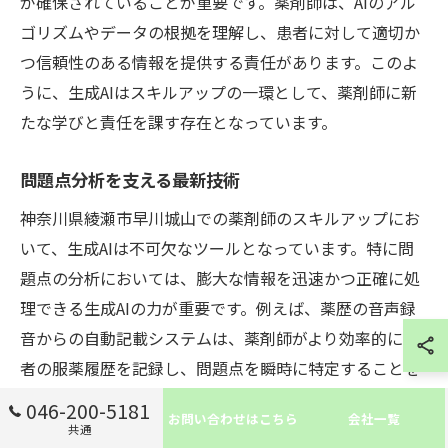
が確保されていることが重要です。薬剤師は、AIのアル
ゴリズムやデータの根拠を理解し、患者に対して適切か
つ信頼性のある情報を提供する責任があります。このよ
うに、生成AIはスキルアップの一環として、薬剤師に新
たな学びと責任を課す存在となっています。
問題点分析を支える最新技術
神奈川県綾瀬市早川城山での薬剤師のスキルアップにお
いて、生成AIは不可欠なツールとなっています。特に問
題点の分析においては、膨大な情報を迅速かつ正確に処
理できる生成AIの力が重要です。例えば、薬歴の音声録
音からの自動記載システムは、薬剤師がより効率的に患
者の服薬履歴を記録し、問題点を瞬時に特定することを
可能にします。また、生成AIは電子カルテの共有と連携
046-200-5181
お問い合わせはこちら
会社一覧
することで、リアルタイムでの情報解析を行い、患者ご
共通