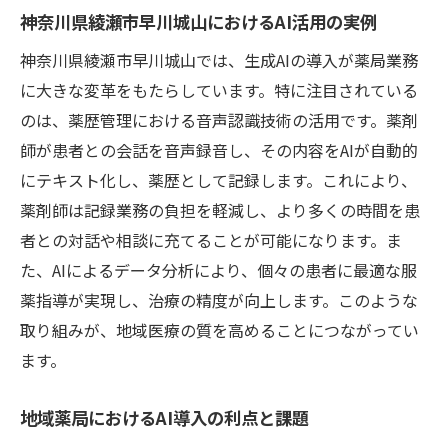
問題点分析を支える最新技術
神奈川県綾瀬市早川城山におけるAI活用の実例
生成AIが薬剤師に与える新たな責任
神奈川県綾瀬市早川城山では、生成AIの導入が薬局業務
医療DXと生成AIの融合神奈川県綾瀬市早川城山
に大きな変革をもたらしています。特に注目されている
での取り組み
のは、薬歴管理における音声認識技術の活用です。薬剤
医療DX時代の薬剤師の役割
師が患者との会話を音声録音し、その内容をAIが自動的
生成AIを活用した地域医療の発展
にテキスト化し、薬歴として記録します。これにより、
薬剤師は記録業務の負担を軽減し、より多くの時間を患
持続可能な医療体制に向けたAIの貢献
者との対話や相談に充てることが可能になります。ま
地域医療とAIの共存による相乗効果
た、AIによるデータ分析により、個々の患者に最適な服
AIと共に進化する医療DXの未来展望
薬指導が実現し、治療の精度が向上します。このような
綾瀬市早川城山での先進的医療DX事例
取り組みが、地域医療の質を高めることにつながってい
生成AIで進化する服薬指導神奈川県綾瀬市早川
ます。
城山の事例
AIで強化される服薬指導の精度
地域薬局におけるAI導入の利点と課題
患者データに基づく個別指導の実施