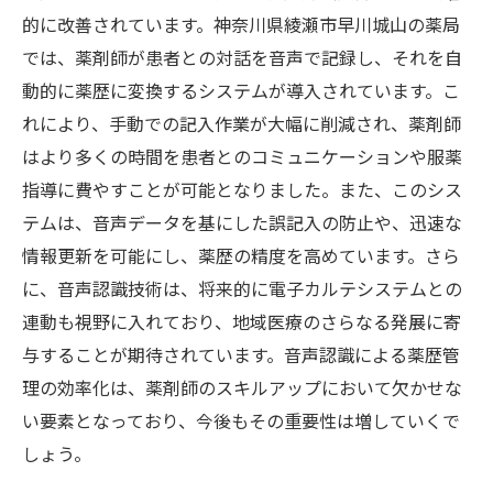
的に改善されています。神奈川県綾瀬市早川城山の薬局
物治療改善
では、薬剤師が患者との対話を音声で記録し、それを自
AIが支える個別化医療の実現
動的に薬歴に変換するシステムが導入されています。こ
生成AIで進化する治療計画の策定
れにより、手動での記入作業が大幅に削減され、薬剤師
薬物治療のパーソナライズ化に向けた挑戦
はより多くの時間を患者とのコミュニケーションや服薬
地域薬局でのAI活用事例とその効果
指導に費やすことが可能となりました。また、このシス
AIが分析する薬物相互作用とその管理
テムは、音声データを基にした誤記入の防止や、迅速な
生成AIによる薬効評価の革新
情報更新を可能にし、薬歴の精度を高めています。さら
薬剤師に求められる生成AIの活用法問題点分析
に、音声認識技術は、将来的に電子カルテシステムとの
ツールとしての可能性
連動も視野に入れており、地域医療のさらなる発展に寄
与することが期待されています。音声認識による薬歴管
AIを用いた問題解決能力の向上
理の効率化は、薬剤師のスキルアップにおいて欠かせな
薬剤師の役割を広げる生成AI技術
い要素となっており、今後もその重要性は増していくで
AIによるリスク管理とその実践
しょう。
生成AIが示す改善策の信頼性