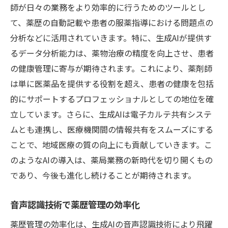
薬歴自動化が薬剤師の業務に与える影響
師が日々の業務をより効率的に行うためのツールとし
生成AIで向上する業務効率と患者ケア
て、薬歴の自動記載や患者の服薬指導における問題点の
分析などに活用されていきます。特に、生成AIが提供す
薬剤師のスキルアップに必要なAI知識
るデータ分析能力は、薬物治療の精度を向上させ、患者
自動化による作業の精度と迅速化の実現
の健康管理に寄与が期待されます。これにより、薬剤師
生成AIと電子カルテ連携の未来薬剤師必須スキ
は単に医薬品を提供する役割を超え、患者の健康を包括
ルとは
的にサポートするプロフェッショナルとしての地位を確
電子カルテとの連携で広がる可能性
立しています。さらに、生成AIは電子カルテ共有システ
AIによるデータ分析と臨床判断の向上
ムとも連携し、医療機関間の情報共有をスムーズにする
生成AIがもたらす医療データの新しい活用
ことで、地域医療の質の向上にも貢献していきます。こ
法
のようなAIの導入は、薬局業務の新時代を切り開くもの
薬剤師に求められるデジタルスキルの習得
であり、今後も進化し続けることが期待されます。
AIで変わる患者対応のアプローチ
音声認識技術で薬歴管理の効率化
未来の薬剤師に必要な技術と知識
薬歴管理の効率化は、生成AIの音声認識技術により飛躍
神奈川県綾瀬市早川城山における生成AIでの薬