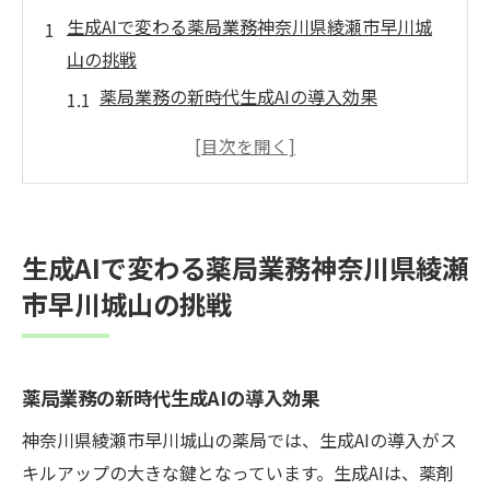
生成AIで変わる薬局業務神奈川県綾瀬市早川城
山の挑戦
薬局業務の新時代生成AIの導入効果
音声認識技術で薬歴管理の効率化
神奈川県綾瀬市早川城山におけるAI活用の
実例
地域薬局におけるAI導入の利点と課題
生成AIで変わる薬局業務神奈川県綾瀬
生成AIがもたらす薬剤師の業務変革
市早川城山の挑戦
AI技術が薬局の未来をどう変えるか
薬歴が自動化生成AI活用で薬剤師のスキルアッ
プを加速
薬局業務の新時代生成AIの導入効果
音声入力による薬歴自動化の流れ
神奈川県綾瀬市早川城山の薬局では、生成AIの導入がス
AIで深まる患者理解と指導の質の向上
キルアップの大きな鍵となっています。生成AIは、薬剤