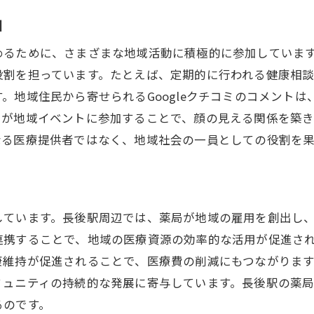
クチコミ活用で解決を目指す方法
加
地域密着の課題を乗り越えるヒント
めるために、さまざまな地域活動に積極的に参加していま
長後駅の地域密着薬局Googleクチコミを活用した地域貢
役割を担っています。たとえば、定期的に行われる健康相
地域貢献活動の実例とその効果
。地域住民から寄せられるGoogleクチコミのコメント
クチコミから生まれた新たな地域プロジェクト
フが地域イベントに参加することで、顔の見える関係を築
住民に寄り添う薬局の取り組み
なる医療提供者ではなく、地域社会の一員としての役割を
地域イベントとの協力で生まれる価値
持続可能な地域貢献を目指す方法
クチコミが生む地域愛の形
しています。長後駅周辺では、薬局が地域の雇用を創出し
Googleクチコミが導く薬局の未来地域密着の新たなステッ
連携することで、地域の医療資源の効率的な活用が促進さ
未来の薬局に求められる新しい役割
康維持が促進されることで、医療費の削減にもつながりま
クチコミ分析が導く未来予測
ミュニティの持続的な発展に寄与しています。長後駅の薬
地域密着をさらに深化させるための方向性
るのです。