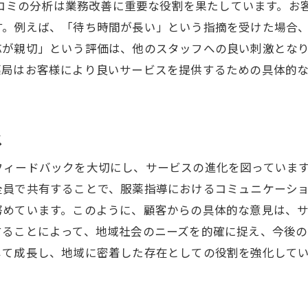
クチコミの分析は業務改善に重要な役割を果たしています。
クチコミによる地域密着の深化
す。例えば、「待ち時間が長い」という指摘を受けた場合
進化の鍵となるクチコミの活用法
応が親切」という評価は、他のスタッフへの良い刺激とな
地域住民の期待に応えるための戦略
薬局はお客様により良いサービスを提供するための具体的
住民への新たな貢献活動の提案
ス
フィードバックを大切にし、サービスの進化を図っていま
全員で共有することで、服薬指導におけるコミュニケーシ
努めています。このように、顧客からの具体的な意見は、
することによって、地域社会のニーズを的確に捉え、今後
じて成長し、地域に密着した存在としての役割を強化して