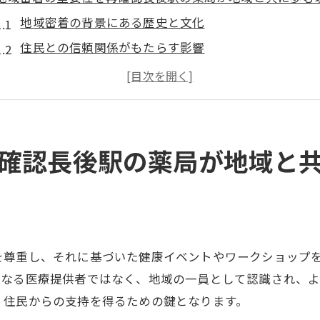
地域密着の背景にある歴史と文化
住民との信頼関係がもたらす影響
地域密着型薬局が果たす社会的役割
長後駅の薬局が提供する地域活動と参加
地域密着がもたらす経済的効果
地域住民の健康を守る薬局の使命
確認長後駅の薬局が地域と
Googleクチコミが示す地域密着薬局の改善点と成長ポイン
クチコミ分析から見える改善策
顧客フィードバックで進化するサービス
星評価の背後にある顧客の声
を尊重し、それに基づいた健康イベントやワークショップ
スタッフの成長を促すクチコミの力
単なる医療提供者ではなく、地域の一員として認識され、
クチコミを活用した業務改善の具体例
、住民からの支持を得るための鍵となります。