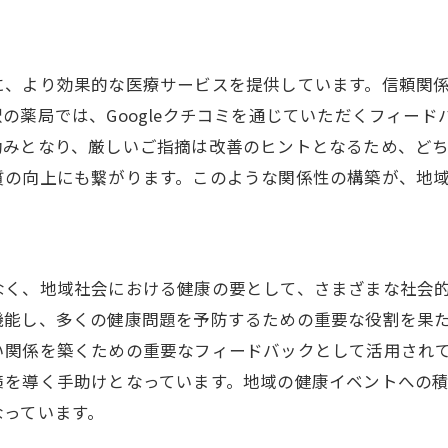
地域密着を高めるクチコミ活用法
地域住民の声を活かす長後駅の薬局が目指す未来像
住民の声を反映した新サービスの展開
に、より効果的な医療サービスを提供しています。信頼関
地域イベントと連携した健康促進活動
の薬局では、Googleクチコミを通じていただくフィー
テクノロジー導入で実現する未来の薬局
励みとなり、厳しいご指摘は改善のヒントとなるため、ど
質の向上にも繋がります。このような関係性の構築が、地
地域社会との連携を強化する取り組み
未来を見据えた薬局の役割の拡大
長後駅の薬局が抱く地域へのビジョン
地域密着薬局が直面する課題Googleクチコミを通じた改善
なく、地域社会における健康の要として、さまざまな社会
課題を克服するための具体的手法
能し、多くの健康問題を予防するための重要な役割を果たし
い関係を築くための重要なフィードバックとして活用され
顧客満足度向上に向けた戦略
策を導く手助けとなっています。地域の健康イベントへの
コミュニケーションの重要性とその改善
なっています。
地域密着を妨げる要因の特定