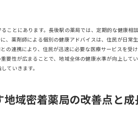
新技術導入で進化する薬局の姿
地域住民と共に描く未来像
地域密着の新しい価値創造
守ることにあります。長後駅の薬局では、定期的な健康相
地域密着で信頼を築く長後駅の薬局が果たす役割とは
特に、薬剤師による個別の健康アドバイスは、住民が日常
信頼構築のための継続的な努力
関との連携により、住民が迅速に必要な医療サービスを受
の重要性が広まることで、地域全体の健康水準が向上して
地域密着薬局が担う信頼の重み
指していきます。
住民からの信頼を得るためのアプローチ
地域密着と信頼性の相互関係
信頼関係を深めるためのコミュニケーション戦略
示す地域密着薬局の改善点と
長後駅の薬局が目指す信頼のモデル
Googleクチコミが支える地域密着薬局の進化と住民への貢
クチコミがもたらす進化の方向性
住民への貢献を高めるための取り組み