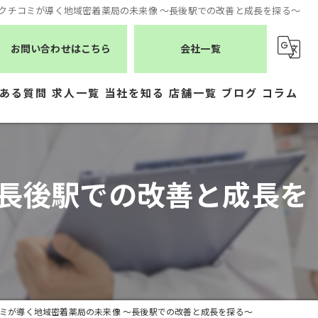
gleクチコミが導く地域密着薬局の未来像 〜長後駅での改善と成長を探る〜
お問い合わせはこちら
会社一覧
ある質問
求人一覧
当社を知る
店舗一覧
ブログ
コラム
薬剤師
シーエスメディカルネット
医療事務
株式会社ジェムス
〜長後駅での改善と成長を
正社員
株式会社かもめ薬局
常勤
有限会社トレーフル
パート
チコミが導く地域密着薬局の未来像 〜長後駅での改善と成長を探る〜