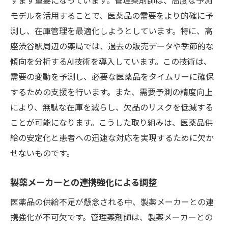
配送のコスト削減と持続可能性の確保
モデルを活用することで、医薬品の需要をより的確に予
高座渋谷駅周辺での管理薬剤師の新たな挑戦と
測し、在庫管理を最適化しようとしています。特に、高
展望
座渋谷駅周辺の薬局では、過去の販売データや季節的な
地域住民との関係強化による信頼性向上
傾向を分析するAI技術を導入しています。この技術は、
医療機関との協力でサービス質の向上
需要の変動を予測し、必要な医薬品をタイムリーに確保
するための支援を行います。また、需要予測の精度向上
新たな流通チャネルの開拓
により、無駄な在庫を減らし、欠品のリスクを低減する
地域ニーズに応じたサービス展開の模索
ことが可能になります。こうした取り組みは、医薬品供
持続可能な医薬品供給体制の構築
給の安定化と患者への迅速な対応を実現するために欠か
コミュニティ支援による医療の充実化
せないものです。
ジェネリック医薬品メーカーの行政処分がもた
らす課題
製薬メーカーとの連携強化による調整
代替製品の確保と供給安定化
医薬品の供給不足が懸念される中、製薬メーカーとの連
メーカーとのコミュニケーション強化
携強化が不可欠です。管理薬剤師は、製薬メーカーとの