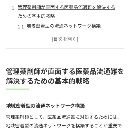
管理薬剤師が直面する医薬品流通難を解決する
ための基本的戦略
地域密着型の流通ネットワーク構築
緊急時の代替品提供体制の整備
予測モデルを活用した需要予測の改善
製薬メーカーとの連携強化による調整
薬剤師間の情報共有による迅速な対応
管理薬剤師が直面する医薬品流通難を
地域コミュニティとの協力によるサポート
解決するための基本的戦略
体制
複数店舗展開で医薬品の安定供給を実現する方
法
地域密着型の流通ネットワーク構築
在庫共有システムの導入と運用
管理薬剤師として、医薬品流通難に対処するためには、
店舗間連携による欠品リスクの回避
地域密着型の流通ネットワークを構築することが重要で