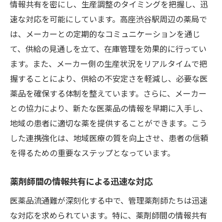
安全性と品質を確保するための取り組み
情報共有を密にし、生産調整のタイミングを把握し、迅
行政処分による市場動向の分析
速な対応を可能にしています。高座渋谷駅周辺の薬局で
は、メーカーとの定期的なコミュニケーションを通じ
消費者への影響を最小限に抑える方法
て、供給の見通しを立て、在庫管理を効果的に行ってい
ジェネリック医薬品の信頼性向上策
ます。また、メーカー側の生産状況をリアルタイムで把
IT活用が医薬品供給の未来を支える鍵となる理
握することにより、供給の不安定さを軽減し、必要な医
由
薬品を確保する体制を整えています。さらに、メーカー
デジタル化による在庫管理の革新
との協力により、新たな医薬品の情報を早期に入手し、
AIを活用した需要予測の精度向上
地域の患者に適切な薬を提供することができます。こう
オンラインプラットフォームでの情報共有
した連携強化は、地域医療の質を向上させ、患者の信頼
リアルタイムの供給チェーン管理
を得るための重要なステップとなっています。
リスク管理の強化と迅速な対応
薬剤師間の情報共有による迅速な対応
技術革新がもたらす新たな流通モデル
医薬品流通難が深刻化する中で、管理薬剤師たちは迅速
な対応を求められています。特に、薬剤師間の情報共有