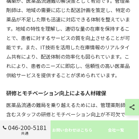
構築が、医薬品流通難の解決策として有効です。管理薬
剤師は、地域の需要に応じた配送計画を策定し、特定の
薬品が不足した際も迅速に対応できる体制を整えていま
す。地域の特性を理解し、適切な量の在庫を保持するこ
とで、患者に対するサービスの質を向上させることが可
能です。また、IT技術を活用した在庫情報のリアルタイ
ム共有により、配送体制の効率化も図られています。こ
れにより、患者のニーズに即応し、信頼性の高い医薬品
供給サービスを提供することが求められています。
研修とモチベーション向上による人材確保
医薬品流通の難局を乗り越えるためには、管理薬剤師を
含むスタッフの研修とモチベーション向上が不可欠で
す。医薬品の安定供給を図るには、まず現場で働く人々
046-200-5181
お問い合わせはこちら
会社一覧
の能力を高めることが重要です。具体的には、最新の流
共通