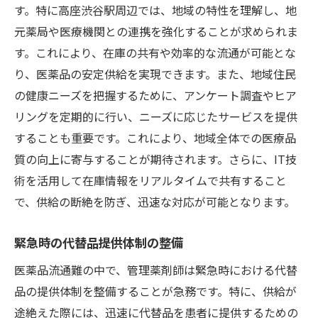
在庫管理の効率化と自動化の推進
す。特に高座渋谷駅周辺では、地域の特性を理解し、地
サプライチェーン全体の見直しと最適化
元薬局や医療機関との連携を強化することが求められま
す。これにより、在庫の共有や効率的な流通が可能とな
複数店舗の利点を活かした仕入れ交渉
り、医薬品の安定供給を実現できます。また、地域住民
地域医療ネットワークの拡充と活用
の健康ニーズを把握するために、アンケート調査やヒア
在庫管理の一元化とリアルタイム情報共有がも
リングを定期的に行い、ニーズに応じたサービスを提供
たらす効果
することも重要です。これにより、地域全体での医療品
正確な在庫状況の把握と対応速度の向上
質の向上に寄与することが期待されます。さらに、IT技
ITシステムによる在庫の自動監視
術を活用して在庫情報をリアルタイムで共有すること
需要と供給のバランス調整の強化
で、供給の断絶を防ぎ、迅速な対応が可能となります。
在庫の過不足を防ぐ方法の考案
緊急時の代替品提供体制の整備
業務効率化によるコスト削減
情報の透明性向上による信頼関係構築
医薬品流通難の中で、管理薬剤師は緊急時における代替
品の提供体制を整備することが急務です。特に、供給が
医薬品生産調整と品質管理不備の影響を最小化
途絶えた際には、迅速に代替品を患者に提供するための
するには