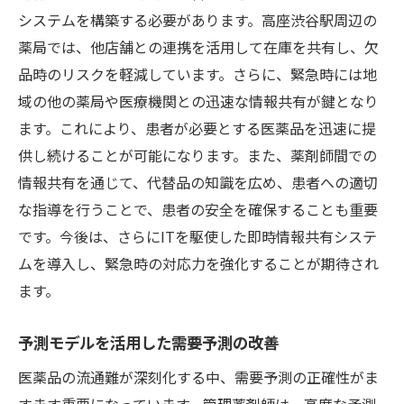
システムを構築する必要があります。高座渋谷駅周辺の
生産スケジュールの最適化について
薬局では、他店舗との連携を活用して在庫を共有し、欠
品質基準の強化と監視体制の構築
品時のリスクを軽減しています。さらに、緊急時には地
消費者への情報提供と教育の重要性
域の他の薬局や医療機関との迅速な情報共有が鍵となり
品質問題発生時の迅速な対策
ます。これにより、患者が必要とする医薬品を迅速に提
調整可能な代替品の利用促進
供し続けることが可能になります。また、薬剤師間での
関係機関との連携による早期問題解決
情報共有を通じて、代替品の知識を広め、患者への適切
物流業界の人手不足を乗り越える効率的な配送
な指導を行うことで、患者の安全を確保することも重要
体制の見直し
です。今後は、さらにITを駆使した即時情報共有システ
ムを導入し、緊急時の対応力を強化することが期待され
自動化技術を活用した配送効率化
ます。
配送ルートの最適化で時間短縮
物流パートナーとの連携強化
予測モデルを活用した需要予測の改善
地域特性に応じた柔軟な配送体制
医薬品の流通難が深刻化する中、需要予測の正確性がま
研修とモチベーション向上による人材確保
すます重要になっています。管理薬剤師は、高度な予測