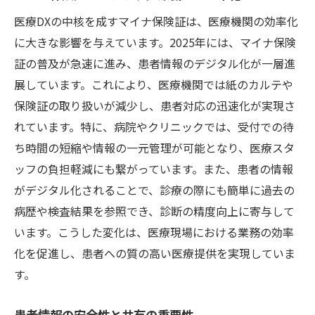
医療現場での実例を通じた学び
医療DXの中核を成すマイナ保険証は、医療機関の効率化
変化に柔軟に対応する思考法
に大きな影響を与えています。2025年には、マイナ保険
電子処方箋がもたらす医療体験の変化とは
証の普及が急速に進み、患者情報のデジタル化が一層進
患者の利便性を高める電子処方箋
展しています。これにより、医療機関では紙のカルテや
処方情報のデジタル化による安全性向上
保険証の取り扱いが減少し、患者対応の迅速化が実現さ
れています。特に、病院やクリニックでは、受付での待
薬剤管理の効率化とそのメリット
ち時間の短縮や情報の一元管理が可能となり、医療スタ
迅速な処方と患者満足度の向上
ッフの負担軽減にも繋がっています。また、患者の情報
電子処方箋導入で変わる薬局業務
がデジタル化されることで、診療の際にも簡単に過去の
患者データの活用によるパーソナライズ化
病歴や検査結果を参照でき、診断の精度向上に寄与して
医療DXで進化する調剤薬局の働き方
います。こうした変化は、医療現場における業務の効率
デジタル技術が生み出す新たな薬局の役割
化を促進し、患者への質の高い医療提供を実現していま
調剤業務の効率化に成功した薬局事例
す。
患者とのコミュニケーションツールの革新
患者情報の安全性と共有の重要性