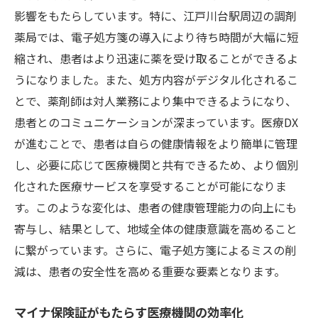
薬剤師が担う医療DX推進の一翼
影響をもたらしています。特に、江戸川台駅周辺の調剤
薬局では、電子処方箋の導入により待ち時間が大幅に短
医療DXが生む新たな医療機関の未来
縮され、患者はより迅速に薬を受け取ることができるよ
未来の医療施設のあり方とデジタル化
うになりました。また、処方内容がデジタル化されるこ
患者中心の医療体験を実現する仕組み
とで、薬剤師は対人業務により集中できるようになり、
データ駆動型の医療サービスの導入
患者とのコミュニケーションが深まっています。医療DX
遠隔医療が変える医療の新常識
が進むことで、患者は自らの健康情報をより簡単に管理
医療機関間の垣根を超える情報共有の実現
し、必要に応じて医療機関と共有できるため、より個別
医療DXが生み出す新しいケアモデル
化された医療サービスを享受することが可能になりま
2025年に向けた医療DXとスキルアップの秘訣
す。このような変化は、患者の健康管理能力の向上にも
寄与し、結果として、地域全体の健康意識を高めること
未来を見据えたスキルセットの構築
に繋がっています。さらに、電子処方箋によるミスの削
医療DXの進化に対応するための具体策
減は、患者の安全性を高める重要な要素となります。
研修制度を活用した効果的なスキルアップ
新技術を活用した業務効率化
マイナ保険証がもたらす医療機関の効率化