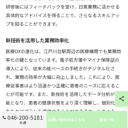
研修後にはフィードバックを受け、日常業務に活かせる
具体的なアドバイスを得ることで、さらなるスキルアッ
プを図ることができます。
新技術を活用した業務効率化
医療DXの進化は、江戸川台駅周辺の医療機関でも業務効
率化の鍵となっています。電子処方箋やマイナ保険証の
導入により、従来の紙ベースの手続きがデジタル化さ
れ、業務の効率が大幅に向上しました。これにより、医
療従事者はより迅速かつ正確に患者のニーズに応えるこ
とが可能です。また、新技術を活用したデータ分析が可
能となり、患者の健康状態をより深く理解し、個別化さ
れたケアプランを提供することができます。このよう
046-200-5181
に、医療DXは業務の効率化だけでなく、医療の質を向上
お問い合わせはこちら
会社一覧
共通