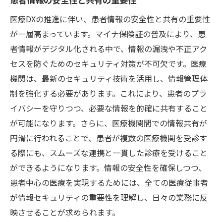
地域医療に貢献する薬局の新たな使命
医療DXの推進に伴い、患者情報の安全性と共有の重要性
スマート薬局の創出に向けた挑戦
が一層高まっています。マイナ保険証の普及により、患
薬剤師が担うデジタルイノベーターとして
者情報がデジタル化される中で、情報の漏洩や不正アク
の役割
セスを防ぐためのセキュリティ対策が不可欠です。医療
テクノロジーを活用した医療従事者のスキル強
機関は、最新のセキュリティ技術を活用し、情報管理体
化の重要性
制を強化する必要があります。これにより、患者のプラ
技術習得がもたらす医療の質向上
イバシーを守りつつ、必要な情報を的確に共有すること
医療DXの推進者としての役割を学ぶ
が可能になります。さらに、医療機関間での情報共有が
AIとビッグデータがもたらす変革
円滑に行われることで、患者が複数の医療機関を受診す
新技術に対応するための教育プログラム
る際にも、スムーズな連携と一貫した診療を受けること
ができるようになります。情報の安全性を確保しつつ、
チーム医療を支えるデジタルツール
患者中心の医療を実現するためには、全ての医療従事者
未来の医療を担う人材育成の鍵
が情報セキュリティの重要性を理解し、日々の業務に反
映させることが求められます。