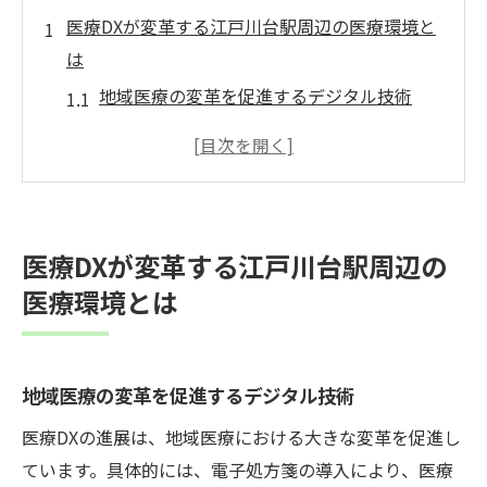
医療DXが変革する江戸川台駅周辺の医療環境と
は
地域医療の変革を促進するデジタル技術
電子処方箋の普及による患者への影響
マイナ保険証がもたらす医療機関の効率化
患者情報の安全性と共有の重要性
医療DXが支える持続可能な医療システム
医療DXが変革する江戸川台駅周辺の
江戸川台駅周辺の医療機関が取り組むDX事
医療環境とは
例
医療DX時代に必須のスキルアップ方法を探る
技術と人間力を融合するための学習プログ
地域医療の変革を促進するデジタル技術
ラム
医療DXの進展は、地域医療における大きな変革を促進し
医療従事者が身につけるべきデジタルスキ
ています。具体的には、電子処方箋の導入により、医療