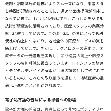
ル
機関と調剤薬局の連携がよりスムーズになり、患者の待
継続的な学びがもたらすキャリアアップの
ち時間が短縮されるとともに、迅速な医療提供が可能に
可能性
なっています。江戸川台駅周辺でも、こうしたデジタル
オンライン研修の活用と効果
技術が積極的に活用されており、医療スタッフの業務効
率化に寄与しています。この変化は、患者にとっても利
実践的なスキルを磨くための現場での学び
便性の向上につながり、地域全体の医療サービスの質を
新しい医療技術の導入事例
底上げしています。さらに、テクノロジーの進化は、医
江戸川台駅で進化する医療DXと薬剤師の役割
療データの一元管理を実現し、診断精度の向上や医療ス
薬剤師の役割変化と対人スキルの重要性
タッフの負担軽減に役立っています。ITインフラの整備
デジタル技術が薬剤師業務に与える影響
とデジタルデバイドの解消が今後の課題として残されて
患者教育における薬剤師の新しいアプロー
いるものの、これらの取り組みを通じて、地域医療の最
チ
適化が進むことが期待されます。
地域連携を強化する薬剤師の取り組み
電子処方箋の普及による患者への影響
テクノロジー活用で向上する薬剤師の専門
性
電子処方箋の普及は、患者にとって非常にポジティブな