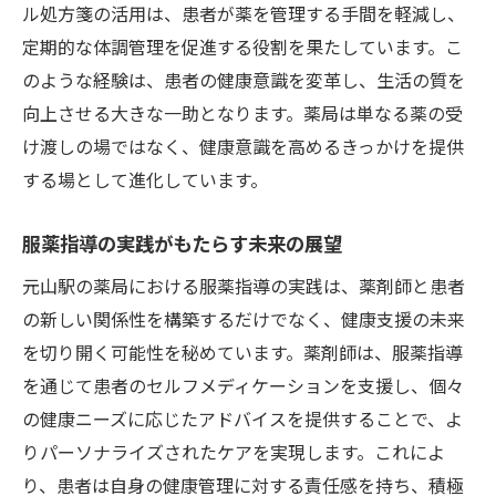
ル処方箋の活用は、患者が薬を管理する手間を軽減し、
職場環境
定期的な体調管理を促進する役割を果たしています。こ
コミュニケーションを重視する職場の魅力
のような経験は、患者の健康意識を変革し、生活の質を
患者との交流がもたらすやりがい
向上させる大きな一助となります。薬局は単なる薬の受
薬局で働く上でのキャリアパスの探求
け渡しの場ではなく、健康意識を高めるきっかけを提供
職場環境を改善するためのヒント
する場として進化しています。
人との触れ合いが日々の業務に与える影響
服薬指導の実践がもたらす未来の展望
理想の職場環境を実現するためのコミュニ
ティ作り
元山駅の薬局における服薬指導の実践は、薬剤師と患者
の新しい関係性を構築するだけでなく、健康支援の未来
を切り開く可能性を秘めています。薬剤師は、服薬指導
を通じて患者のセルフメディケーションを支援し、個々
の健康ニーズに応じたアドバイスを提供することで、よ
りパーソナライズされたケアを実現します。これによ
り、患者は自身の健康管理に対する責任感を持ち、積極