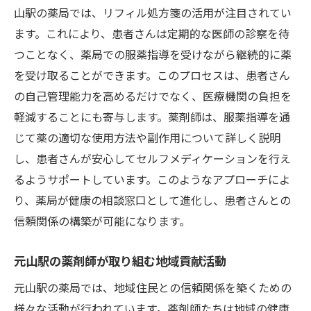
QOL向上を実現するための具体的な支援策
山駅の薬局では、リフィル処方箋の活用が注目されてい
患者のフィードバックを活用したサービス
ます。これにより、患者さんは定期的な医師の診察を待
改善
つことなく、薬局での服薬指導を受けながら継続的に薬
を受け取ることができます。このプロセスは、患者さん
服薬指導の成果を測る指標とは
の自己管理能力を高めるだけでなく、医療機関の負担を
リフィル処方箋の活用でセルフメディケーショ
軽減することにも寄与します。薬剤師は、服薬指導を通
ンを促進する方法
じて薬の適切な使用方法や副作用について詳しく説明
リフィル処方箋の仕組みとその利点
し、患者さんが安心してセルフメディケーションを行え
患者に合ったリフィル処方箋の選び方
るようサポートしています。このようなアプローチによ
リフィル処方箋を活かした服薬指導の実践
り、薬局が健康の相談窓口として進化し、患者さんとの
例
信頼関係の構築が可能になります。
セルフメディケーションにおけるリフィル
処方箋の役割
元山駅の薬剤師が取り組む地域貢献活動
患者の負担を軽減するための活用法
元山駅の薬局では、地域住民との信頼関係を築くための
リフィル処方箋に関する法律と規制の理解
様々な活動が行われています。薬剤師たちは地域の健康