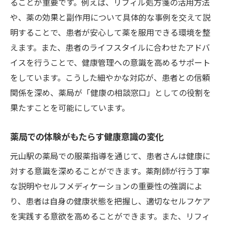
ることが重要です。例えば、リフィル処方箋の活用方法
識の向上
や、薬の効果と副作用について具体的な事例を交えて説
患者が自信を持つためのサポート方法
明することで、患者が安心して薬を服用できる環境を整
服薬指導を通じた健康リテラシーの向上
えます。また、患者のライフスタイルに合わせたアドバ
医療費削減に寄与するセルフメディケーシ
イスを行うことで、健康管理への意識を高めるサポート
ョンの役割
をしています。こうした細やかな対応が、患者との信頼
薬剤師が担う服薬指導の重要性とその影響
関係を深め、薬局が「健康の相談窓口」としての役割を
薬剤師の専門知識がもたらす影響
果たすことを可能にしています。
服薬指導がもたらす実際の変化
薬局での体験がもたらす健康意識の変化
患者の健康意識を高めるための指導方法
薬剤師としてのキャリアを築くためのスキ
元山駅の薬局での服薬指導を通じて、患者さんは健康に
ル
対する意識を深めることができます。薬剤師が行う丁寧
な説明やセルフメディケーションの重要性の強調によ
地域社会における薬剤師の役割の変化
り、患者は自身の健康状態を把握し、適切なセルフケア
服薬指導が地域医療に与える影響
を実践する意欲を高めることができます。また、リフィ
人と接することが好きな人にとっての理想的な