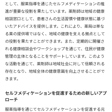
として、服薬指導を通じたセルフメディケーションの推
薬剤師が提供する専門的アドバイスの重要
進が重要な役割を果たしています。薬剤師は地域の健康
性
相談窓口として、患者さんの生活習慣や健康状態に基づ
患者の自己管理能力を高める方法
いたアドバイスを提供します。これにより、薬局は単な
継続的なサポートがもたらす効果
る薬の提供場ではなく、地域の健康を支える拠点として
の役割を果たすことができます。また、定期的に開催さ
薬剤師と患者の信頼関係構築の鍵
れる健康相談会やワークショップを通じて、住民が健康
地域社会における薬剤師の貢献
管理の主体となることをサポートしています。このよう
服薬指導がもたらす患者のQOL向上と信頼関係
な活動を通じて、薬剤師は地域社会に対して信頼される
の構築
存在となり、地域全体の健康意識を向上させることがで
服薬指導で得られる生活の質の向上とは
きます。
患者のニーズを理解するためのヒアリング
技術
セルフメディケーションを促進するための新しいアプ
信頼を築くためのコミュニケーションの工
ローチ
夫
服薬指導を通じてセルフメディケーションを促進する元