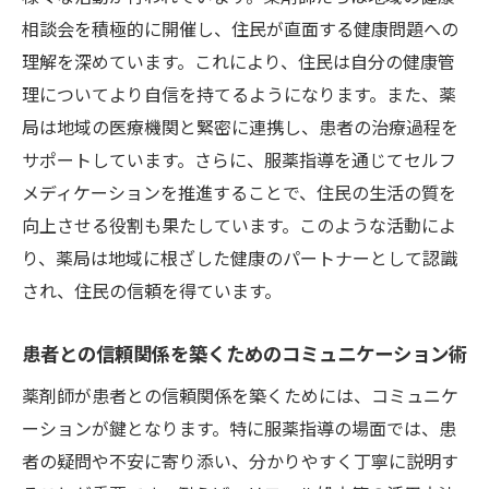
健康相談窓口としての薬局の進化とその役割
相談会を積極的に開催し、住民が直面する健康問題への
理解を深めています。これにより、住民は自分の健康管
薬局が健康相談窓口となる背景
理についてより自信を持てるようになります。また、薬
相談窓口としての薬局の機能とメリット
局は地域の医療機関と緊密に連携し、患者の治療過程を
薬剤師が果たす健康相談の実例
サポートしています。さらに、服薬指導を通じてセルフ
患者に寄り添う相談窓口の作り方
メディケーションを推進することで、住民の生活の質を
健康相談窓口としての薬局の未来展望
向上させる役割も果たしています。このような活動によ
地域住民の健康維持に貢献する方法
り、薬局は地域に根ざした健康のパートナーとして認識
服薬指導を通じて患者が得られるセルフメディ
され、住民の信頼を得ています。
ケーションの利点
患者との信頼関係を築くためのコミュニケーション術
服薬指導が促すセルフメディケーションの
効果
薬剤師が患者との信頼関係を築くためには、コミュニケ
自己管理能力を高めるための具体的手法
ーションが鍵となります。特に服薬指導の場面では、患
者の疑問や不安に寄り添い、分かりやすく丁寧に説明す
セルフメディケーションで得られる健康意