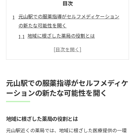
目次
元山駅での服薬指導がセルフメディケーション
の新たな可能性を開く
地域に根ざした薬局の役割とは
セルフメディケーションを促進するための
新しいアプローチ
元山駅の薬剤師が取り組む地域貢献活動
患者との信頼関係を築くためのコミュニケ
元山駅での服薬指導がセルフメディケ
ーション術
ーションの新たな可能性を開く
薬局での体験がもたらす健康意識の変化
服薬指導の実践がもたらす未来の展望
薬剤師が患者のセルフメディケーションを支援
地域に根ざした薬局の役割とは
する意義とは
元山駅近くの薬局では、地域に根ざした医療提供の一環
セルフメディケーションの基礎知識