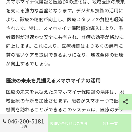
スマホマイナ保険証と医療DXの進化は、地域医療の未来
を支える強力な基盤となります。デジタル技術の活用に
より、診療の精度が向上し、医療スタッフの負担も軽減
されます。特に、スマホマイナ保険証の導入により、患
者情報が迅速かつ安全に共有され、診療の効率が格段に
向上します。これにより、医療機関はより多くの患者に
質の高いケアを提供できるようになり、地域全体の健康
が向上するでしょう。
医療の未来を見据えるスマホマイナの活用
医療の未来を見据えたスマホマイナ保険証の活用は、地
域医療の革新を加速させます。患者がスマホ一つで医療
機関を訪れることができるこのシステムは、医療のデジ
タル化を一層進める鍵となります。特に、医療スタッフ
046-200-5181
お問い合わせはこちら
会社一覧
にとっては、ITリテラシーの向上と柔軟な対応力が求め
共通