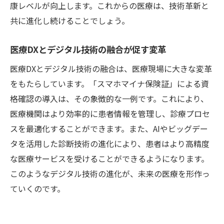
康レベルが向上します。これからの医療は、技術革新と
医療DXとスマホマイナが進化する現場
共に進化し続けることでしょう。
大和駅医療DXの進化が示す未来の形
医療DXの進化がもたらす地域医療の革新
医療DXとデジタル技術の融合が促す変革
大和駅から広がる医療DXの未来展望
医療DXとデジタル技術の融合は、医療現場に大きな変革
医療DX最新事情を支える技術革新
をもたらしています。「スマホマイナ保険証」による資
格確認の導入は、その象徴的な一例です。これにより、
医療機関はより効率的に患者情報を管理し、診療プロセ
スを最適化することができます。また、AIやビッグデー
タを活用した診断技術の進化により、患者はより高精度
な医療サービスを受けることができるようになります。
このようなデジタル技術の進化が、未来の医療を形作っ
ていくのです。