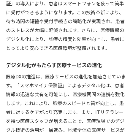
スマホで簡単！診療の流れをスムーズに
証」の導入により、患者はスマートフォンを使って簡単
に受付ができるようになります。この技術革新により、
医療DXで実現する迅速な資格確認
待ち時間の短縮や受付手続きの簡略化が実現され、患者
未来を見据えたスマホ保険証の利用法
のストレスが大幅に軽減されます。さらに、医療情報の
大和駅医療DXがもたらす便利な未来
デジタル化により、診療の精度と効率が向上し、患者に
大和駅で始まる医療DXの新たな試み
とってより安心できる医療環境が整備されます。
スマホマイナが変革する大和駅の医療風景
地域住民に優しい医療DXのかたち
デジタル化がもたらす医療サービスの進化
大和駅から広がる医療DXの可能性
医療DXの推進は、医療サービスの進化を加速させていま
医療DXで変わる通院体験を大和駅で実感
す。「スマホマイナ保険証」によるデジタル化は、患者
大和駅医療DXの進化がもたらす利便性
情報の迅速な共有を可能にし、医療機関間の連携を強化
します。これにより、診療のスピードと質が向上し、患
医療DXとスマホマイナで変わる受付方法
者に対するケアがより充実します。また、ITリテラシー
スマート受付を実現する医療DXの力
を持つ医療スタッフが増えることで、医療現場でのデジ
受付のデジタル化でスムーズな診療へ
タル技術の活用が一層進み、地域全体の医療サービスが