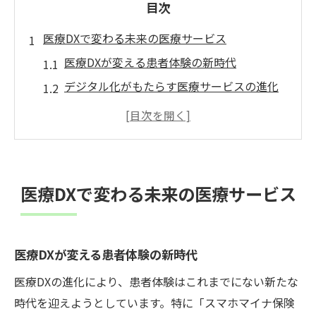
目次
医療DXで変わる未来の医療サービス
医療DXが変える患者体験の新時代
デジタル化がもたらす医療サービスの進化
医療DXによるスピーディーな診療の実現
患者の利便性を高める医療DXの役割
革新的な医療DXで未来の健康管理
医療DXとデジタル技術の融合が促す変革
医療DXで変わる未来の医療サービス
スマホマイナ保険証の導入で医療が進化
スマホマイナ保険証が拓く医療進化の道
医療DXが変える患者体験の新時代
医療DXとスマホマイナ保険証のシナジー効
果
医療DXの進化により、患者体験はこれまでにない新たな
デジタル医療の最前線を行くスマホマイナ
時代を迎えようとしています。特に「スマホマイナ保険