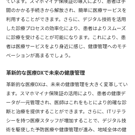
ています。スマホマイナ保険証の導入により、患者は手
医療DXが促進する医療資源の最適化
間のかかる手続きから解放され、簡単に医療サービスを
利用することができます。さらに、デジタル技術を活用
効率的な医療体制を支えるデジタル技術
した診療プロセスの効率化により、患者はよりスムーズ
医療DXが変革する医療現場の風景
に診療を受けることが可能になります。これにより、患
医療DXによる質の高い医療提供の実現
者は医療サービスをより身近に感じ、健康管理へのモチ
スマホマイナ保険証で医療の未来を切り開く
ベーションが高まるでしょう。
医療DXとスマホマイナで未来を創造
スマホマイナ保険証が導く医療の新展開
革新的な医療DXで未来の健康管理
未来を支えるスマホマイナと医療DXの進化
革新的な医療DXは、未来の健康管理を大きく変革してい
医療の未来を見据えるスマホマイナの活用
ます。スマホマイナ保険証の活用により、患者の健康デ
スマホマイナ保険証が示す医療の革新
ータが一元管理され、医師はこれをもとにより的確な診
断と治療を提供することができます。さらに、ITリテラ
医療DXとスマホ保険証で未来をデザイン
シーを持つ医療スタッフが増加することで、デジタル技
大和駅で進化する医療DXの最新事情
術を駆使した予防医療や健康管理が進み、地域全体の健
大和駅で注目の医療DX最新動向