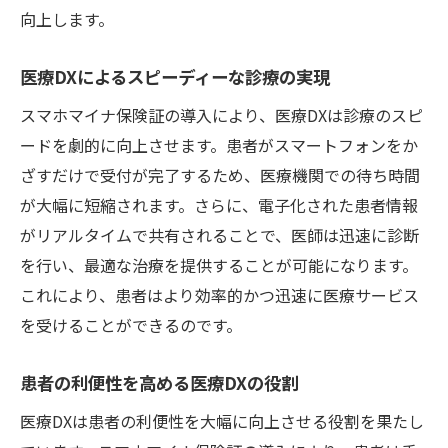
医療DXとスマホの連携で待ち時間を短縮
向上します。
患者が期待する新しい受付体験
未来型受付を支える医療DXの革新
医療DXによるスピーディーな診療の実現
医療DXがもたらす受付の効率化
スマホマイナ保険証の導入により、医療DXは診療のスピ
スマホで簡単！医療DXによる健康管理
ードを劇的に向上させます。患者がスマートフォンをか
スマホで実現する医療DXの健康管理法
ざすだけで受付が完了するため、医療機関での待ち時間
が大幅に短縮されます。さらに、電子化された患者情報
医療DXとスマホで手軽に健康を見守る
がリアルタイムで共有されることで、医師は迅速に診断
健康管理が変わる！医療DXの新時代
を行い、最適な治療を提供することが可能になります。
スマホと医療DXで日常の健康管理を改善
これにより、患者はより効率的かつ迅速に医療サービス
デジタル化で進化する個別健康管理
を受けることができるのです。
医療DXが支える健康管理の未来
医療DXが実現する効率的な医療体制
患者の利便性を高める医療DXの役割
効率化を追求する医療DXのメリット
医療DXは患者の利便性を大幅に向上させる役割を果たし
医療DXで実現する迅速な診療体験