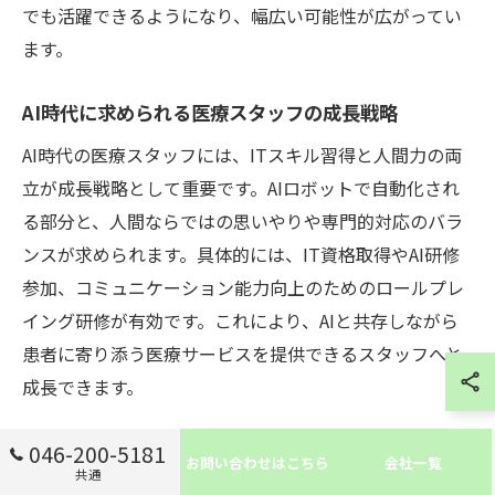
でも活躍できるようになり、幅広い可能性が広がってい
ます。
AI時代に求められる医療スタッフの成長戦略
AI時代の医療スタッフには、ITスキル習得と人間力の両
立が成長戦略として重要です。AIロボットで自動化され
る部分と、人間ならではの思いやりや専門的対応のバラ
ンスが求められます。具体的には、IT資格取得やAI研修
参加、コミュニケーション能力向上のためのロールプレ
イング研修が有効です。これにより、AIと共存しながら
患者に寄り添う医療サービスを提供できるスタッフへと
成長できます。
046-200-5181
お問い合わせはこちら
会社一覧
共通
スタッフの負担軽減を支えるAIロボッ