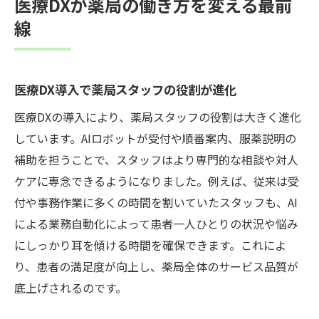
医療DXが薬局の働き方を変える最前
AIロボット導入で進化する接客業務の新常識
線
医療DXとAIロボットが受付業務を革新
順番案内の自動化がもたらす患者満足度向
上
医療DX導入で薬局スタッフの役割が進化
服薬説明を支えるAIロボットの実力とは
医療DXの導入により、薬局スタッフの役割は大きく進化
医療DXによる接客業務の新たな標準化
しています。AIロボットが受付や順番案内、服薬説明の
補助を担うことで、スタッフはより専門的な相談や対人
スタッフが注力できる専門的相談の重要性
ケアに専念できるようになりました。例えば、従来は受
AIと人の協働が新たな薬局サービスを創出
付や事務作業に多くの時間を割いていたスタッフも、AI
元山駅周辺で広がる医療DXの可能性
による業務自動化によって患者一人ひとりの状況や悩み
医療DX導入が地域医療の質を底上げ
にしっかり耳を傾ける時間を確保できます。これによ
AIロボットで利便性が向上する薬局体験
り、患者の満足度が向上し、薬局全体のサービス品質が
医療DXがもたらす多様な働き方の拡大
底上げされるのです。
患者支援に活きる最新AI技術の導入事例