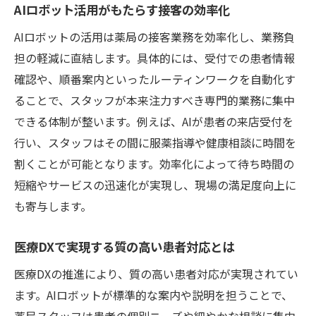
AIロボット活用がもたらす接客の効率化
地域全体で進む医療DXと業務効率化
医療DX推進が福祉と地域連携を強化
AIロボットの活用は薬局の接客業務を効率化し、業務負
担の軽減に直結します。具体的には、受付での患者情報
患者支援を高めるAIロボットの実践例とは
確認や、順番案内といったルーティンワークを自動化す
医療DXとAIロボットが受付サポートを実現
ることで、スタッフが本来注力すべき専門的業務に集中
服薬説明の補助に活躍する最新AI技術
できる体制が整います。例えば、AIが患者の来店受付を
患者の利便性向上に貢献する医療DX事例
行い、スタッフはその間に服薬指導や健康相談に時間を
障がい者支援に役立つAIロボット活用法
割くことが可能となります。効率化によって待ち時間の
人に寄り添う医療DXと現場改善の工夫
短縮やサービスの迅速化が実現し、現場の満足度向上に
医療DX時代の患者支援サービス最前線
も寄与します。
効率化と人間らしさ両立する医療現場の工夫
医療DXで実現する質の高い患者対応とは
医療DX活用で業務効率化と温かな接客を実
現
医療DXの推進により、質の高い患者対応が実現されてい
ます。AIロボットが標準的な案内や説明を担うことで、
AIロボット導入が生む思いやりある医療体
薬局スタッフは患者の個別ニーズや細やかな相談に集中
験