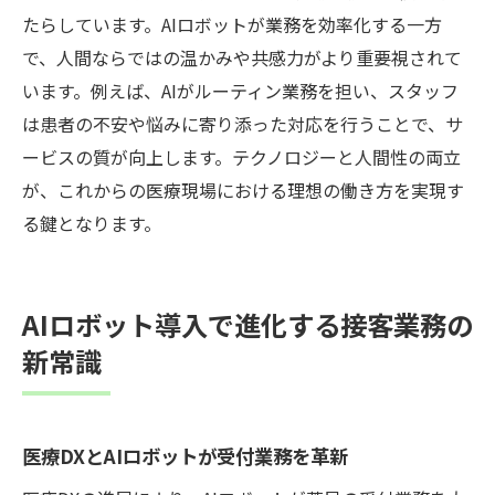
たらしています。AIロボットが業務を効率化する一方
医療DX推進で誰もが活躍できる社会を目指
で、人間ならではの温かみや共感力がより重要視されて
す
います。例えば、AIがルーティン業務を担い、スタッフ
障がい者支援と医療DXの未来像を考える
は患者の不安や悩みに寄り添った対応を行うことで、サ
医療DXがつなぐ多様な人材の活躍の場
ービスの質が向上します。テクノロジーと人間性の両立
持続可能な社会を支える医療DXの展望
が、これからの医療現場における理想の働き方を実現す
る鍵となります。
AIロボット導入で進化する接客業務の
新常識
医療DXとAIロボットが受付業務を革新