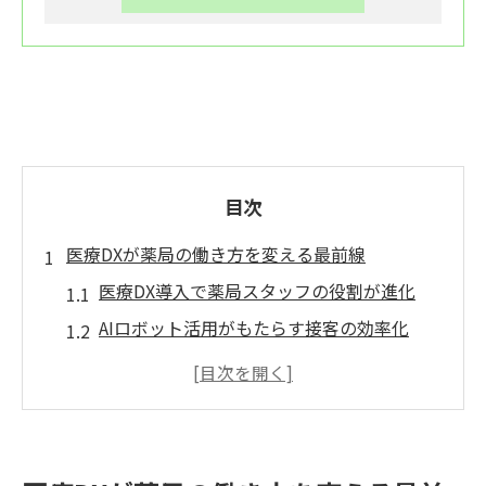
目次
医療DXが薬局の働き方を変える最前線
医療DX導入で薬局スタッフの役割が進化
AIロボット活用がもたらす接客の効率化
医療DXで実現する質の高い患者対応とは
薬局業務の自動化が働き方改革を促進
ITスキル習得が医療DX時代の強みに
思いやりと医療DXの融合が現場を変える