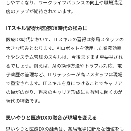
しやすくなり、ワークライフバランスの向上や職場満足
AI時代に求められる医療スタッフの成長戦
度のアップが期待されています。
略
スタッフの負担軽減を支えるAIロボット活用術
ITスキル習得が医療DX時代の強みに
医療DXで業務分担が効率化する現場実例
医療DX時代において、ITスキルの習得は薬局スタッフの
AIロボット導入がスタッフの働き方を改善
大きな強みとなります。AIロボットを活用した業務効率
医療DXが支える負担軽減の最新アプローチ
化やシステム管理のスキルは、今後ますます重要視され
チーム力を高めるAIロボットの活用ポイン
るでしょう。例えば、AIの操作方法やトラブル対応、電
ト
子薬歴の管理など、ITリテラシーが高いスタッフは現場
医療DX推進で働きやすい職場環境を実現
で重宝されます。ITスキルを身につけることでキャリア
の幅が広がり、将来のキャリア形成にも有利に働くのが
AI技術がもたらすストレスフリーな業務改
現代の特徴です。
革
未来を拓く医療DXの社会的意義と展望
思いやりと医療DXの融合が現場を変える
医療DXが地域社会にもたらす変革の波
思いやりと医療DXの融合は、薬局現場に新たな価値をも
AIロボット活用が生む医療の新しい価値観