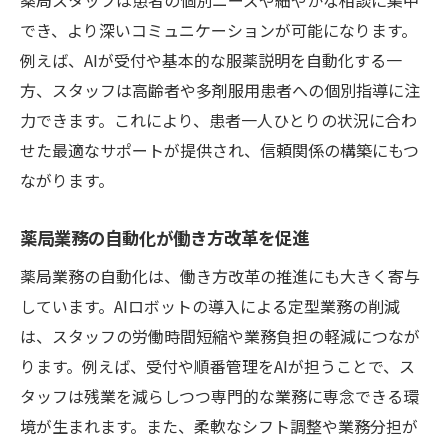
でき、より深いコミュニケーションが可能になります。
医療DX推進でスタッフの負担軽減を図る方
例えば、AIが受付や基本的な服薬説明を自動化する一
法
方、スタッフは高齢者や多剤服用患者への個別指導に注
患者本位のサービスを支えるAI技術の進化
力できます。これにより、患者一人ひとりの状況に合わ
医療DXが促す人間らしさと効率の両立策
せた最適なサポートが提供され、信頼関係の構築にもつ
現場改善に役立つ医療DXの実践的取り組み
ながります。
医療DX時代に求められるITスキルとキャリア
医療DX普及で必要となる新たなITスキル
薬局業務の自動化が働き方改革を促進
AIロボット活用がキャリア形成に与える影
薬局業務の自動化は、働き方改革の推進にも大きく寄与
響
しています。AIロボットの導入による定型業務の削減
医療DX時代の働き方とスキルアップの方法
は、スタッフの労働時間短縮や業務負担の軽減につなが
ります。例えば、受付や順番管理をAIが担うことで、ス
ITリテラシー向上が医療現場で活かされる
タッフは残業を減らしつつ専門的な業務に専念できる環
理由
境が生まれます。また、柔軟なシフト調整や業務分担が
医療DX導入現場で広がるキャリアの選択肢