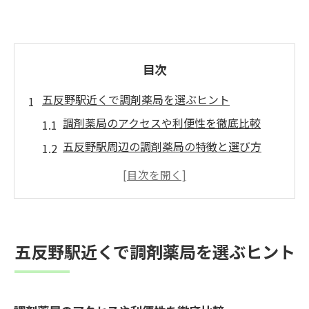
目次
五反野駅近くで調剤薬局を選ぶヒント
調剤薬局のアクセスや利便性を徹底比較
五反野駅周辺の調剤薬局の特徴と選び方
調剤薬局で受けられる主なサービスを紹介
処方箋対応や相談しやすい調剤薬局の探し
方
ドラッグストアと調剤薬局の違いを知るポ
五反野駅近くで調剤薬局を選ぶヒント
イント
駅近調剤薬局の営業時間と利用のコツ
調剤薬局利用でジェネリック医薬品の安心を実