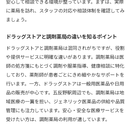
安心して相談できる環境が整っています。まずは、実際
ジェネリック医薬品の今後の供給体制を解
に薬局を訪れ、スタッフの対応や相談体制を確認してみ
説
ましょう。
安定した調剤薬局利用がもたらす未来像
ドラッグストアと調剤薬局の違いを知るポイント
持続可能なジェネリック医薬品供給の実現
へ
ドラッグストアと調剤薬局は混同されがちですが、役割
や提供サービスに明確な違いがあります。調剤薬局は医
調剤薬局が進化する理由と背景を探る
師の処方箋にもとづく調剤や服薬指導、健康相談に特化
これからの調剤業務と患者サポートの変化
しており、薬剤師が患者ごとにきめ細やかなサポートを
調剤薬局で叶う医療費節約と信頼の両立
行います。一方、ドラッグストアは一般用医薬品や日用
調剤薬局を活用した医療費節約のポイント
品の販売が中心です。五反野駅周辺でも、調剤薬局は地
ジェネリック医薬品で得る経済的メリット
域医療の一翼を担い、ジェネリック医薬品の供給や品質
調剤薬局選びで重視したい信頼性とは
管理にも注力しています。安心・安全な医療サービスを
医療費削減と安心の両立を調剤薬局で実現
受けたい方は、調剤薬局の利用が適しています。
処方箋受付時の賢い調剤薬局活用法