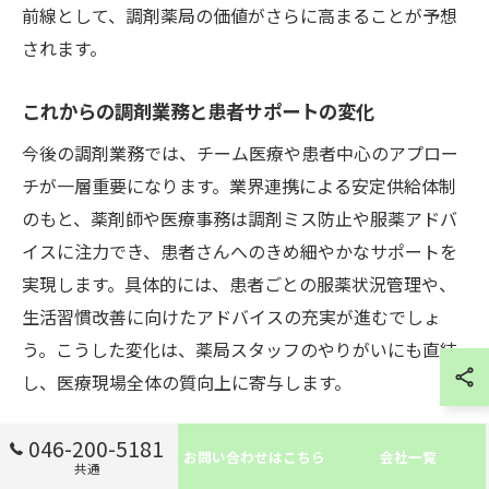
前線として、調剤薬局の価値がさらに高まることが予想
されます。
これからの調剤業務と患者サポートの変化
今後の調剤業務では、チーム医療や患者中心のアプロー
チが一層重要になります。業界連携による安定供給体制
のもと、薬剤師や医療事務は調剤ミス防止や服薬アドバ
イスに注力でき、患者さんへのきめ細やかなサポートを
実現します。具体的には、患者ごとの服薬状況管理や、
生活習慣改善に向けたアドバイスの充実が進むでしょ
う。こうした変化は、薬局スタッフのやりがいにも直結
し、医療現場全体の質向上に寄与します。
046-200-5181
お問い合わせはこちら
会社一覧
共通
調剤薬局で叶う医療費節約と信頼の両