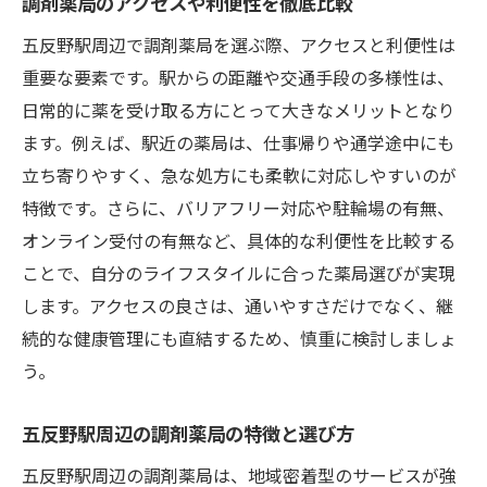
調剤薬局のアクセスや利便性を徹底比較
感
五反野駅周辺で調剤薬局を選ぶ際、アクセスと利便性は
調剤薬局で選ぶジェネリック医薬品の安心
重要な要素です。駅からの距離や交通手段の多様性は、
感
日常的に薬を受け取る方にとって大きなメリットとなり
ジェネリック医薬品導入のメリットと注意
ます。例えば、駅近の薬局は、仕事帰りや通学途中にも
点
立ち寄りやすく、急な処方にも柔軟に対応しやすいのが
調剤薬局で相談できるジェネリック医薬品
特徴です。さらに、バリアフリー対応や駐輪場の有無、
情報
オンライン受付の有無など、具体的な利便性を比較する
調剤薬局が重視する品質管理の取り組み
ことで、自分のライフスタイルに合った薬局選びが実現
します。アクセスの良さは、通いやすさだけでなく、継
ジェネリック医薬品供給の安定性と調剤薬
続的な健康管理にも直結するため、慎重に検討しましょ
局の役割
う。
患者目線で選ぶ調剤薬局とジェネリック医
薬品
五反野駅周辺の調剤薬局の特徴と選び方
ジェネリック医薬品選択時の注意点を徹底解説
五反野駅周辺の調剤薬局は、地域密着型のサービスが強
調剤薬局で確認すべきジェネリック医薬品