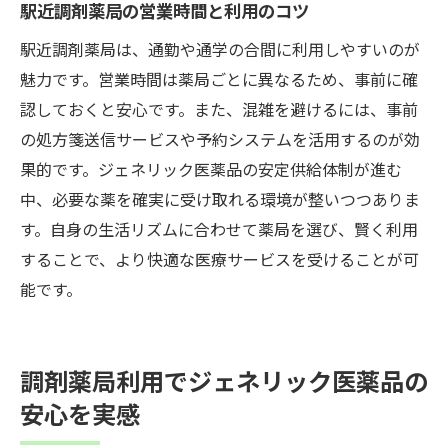
駅近調剤薬局の営業時間と利用のコツ
調剤薬局のサポートで医療費負担を軽減
駅近調剤薬局は、通勤や通学の合間に利用しやすいのが
これからの調剤薬局選びに役立つポイント集
魅力です。営業時間は薬局ごとに異なるため、事前に確
調剤薬局選びで注目したい最新サービス
認しておくと安心です。また、混雑を避けるには、事前
ジェネリック医薬品を選ぶ際の重要ポイン
の処方箋送信サービスや予約システムを活用するのが効
ト
果的です。ジェネリック医薬品の安定供給体制が進む
調剤薬局の利便性や対応力を見極めるコツ
中、必要な薬を確実に受け取れる環境が整いつつありま
患者目線で調剤薬局のサービスを比較
す。自身の生活リズムに合わせて薬局を選び、賢く利用
調剤薬局利用時に知っておきたい基礎知識
することで、より快適な医療サービスを受けることが可
今後の調剤薬局選びに必要な視点
能です。
調剤薬局利用でジェネリック医薬品の
安心を実感