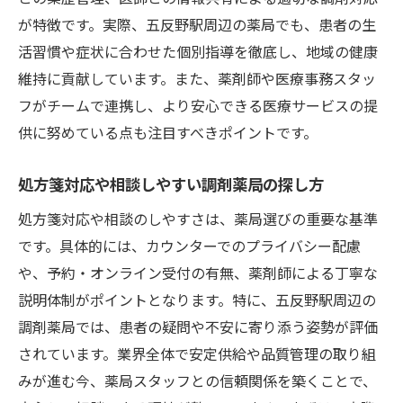
制
が特徴です。実際、五反野駅周辺の薬局でも、患者の生
業界連携が調剤薬局にもたらす安心と信頼
活習慣や症状に合わせた個別指導を徹底し、地域の健康
調剤薬局で体感できる安定供給の最新事情
維持に貢献しています。また、薬剤師や医療事務スタッ
新たな取り組みと調剤薬局の未来展望
フがチームで連携し、より安心できる医療サービスの提
患者に安心を届ける調剤薬局の役割
供に努めている点も注目すべきポイントです。
五反野駅周辺で快適な薬局サービスを体験
処方箋対応や相談しやすい調剤薬局の探し方
調剤薬局で受ける快適なサービスの魅力
五反野駅近くの調剤薬局で利便性を実感
処方箋対応や相談のしやすさは、薬局選びの重要な基準
です。具体的には、カウンターでのプライバシー配慮
待ち時間を短縮する調剤薬局の取り組み
や、予約・オンライン受付の有無、薬剤師による丁寧な
電子処方箋対応など最新サービスを活用
説明体制がポイントとなります。特に、五反野駅周辺の
調剤薬局スタッフの丁寧な対応に注目
調剤薬局では、患者の疑問や不安に寄り添う姿勢が評価
地域に根ざした調剤薬局のサービス事例
されています。業界全体で安定供給や品質管理の取り組
最新動向から見るジェネリック医薬品の未来
みが進む今、薬局スタッフとの信頼関係を築くことで、
調剤薬局業界の新しい連携と最新動向