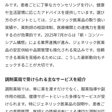
みです。患者ごとに丁寧なカウンセリングを行い、健康
情報
や生活習慣に応じたアドバイスを提供しています。選び
薬剤師が伝えるジェネリック医薬品の選び
方のポイントとしては、ジェネリック医薬品の取り扱い
方
実績や、薬剤師の相談体制、医療機関との連携力を重視
ジェネリック医薬品の効果や安全性の見分
するのが効果的です。2025年7月からは「新・コンソー
け方
シアム構想」による業界連携が進み、ジェネリック医薬
調剤薬局での相談で得られる安心ポイント
品の安定供給や品質管理も強化される見込みです。信頼
処方箋受付時に注意したいジェネリック医
できる薬局を見極めるためには、こうした最新動向もチ
薬品
ェックすることが大切です。
正しい選択のための調剤薬局活用法
調剤薬局で受けられる主なサービスを紹介
調剤薬局の新たな連携がもたらす安定供給とは
調剤薬局では、単に薬を渡すだけでなく、服薬指導や副
調剤薬局が支えるジェネリック医薬品の安
作用の相談、健康サポートといった多様なサービスが受
定供給
けられます。特にジェネリック医薬品の説明や、患者ご
製薬企業連携による持続可能な調剤薬局体
との薬歴管理、医師との情報共有による適切な調剤対応