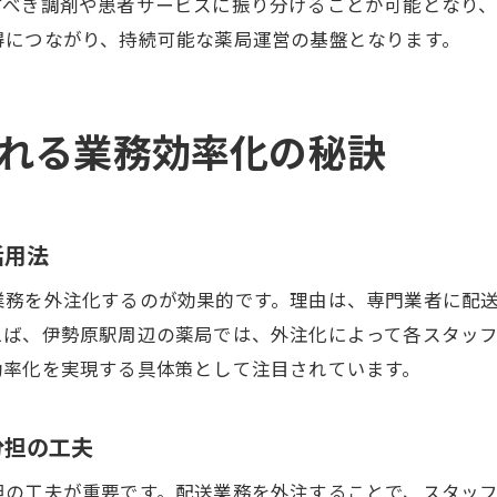
すべき調剤や患者サービスに振り分けることが可能となり
調剤薬局での勤務時間調整と外注活用のポイント
得につながり、持続可能な薬局運営の基盤となります。
外注導入による残業削減と職場環境改善
働きやすい職場作りを促進する外注施策
調剤薬局のスタッフ満足度向上につながる要素
れる業務効率化の秘訣
調剤薬局経営におけるコスト管理と外注戦略
調剤薬局のコスト管理を強化する外注化の利点
配送業務外注による経営効率化のポイント
活用法
調剤薬局での費用対効果を高める外注戦略
業務を外注化するのが効果的です。理由は、専門業者に配
外注化による安定した経営基盤の築き方
えば、伊勢原駅周辺の薬局では、外注化によって各スタッ
調剤薬局経営で意識したいコスト最適化の工夫
効率化を実現する具体策として注目されています。
配送外注導入時のリスクと対応策
これからの薬局運営に必要な外注化の視点
分担の工夫
調剤薬局の成長を支える外注化導入の意義
担の工夫が重要です。配送業務を外注することで、スタッ