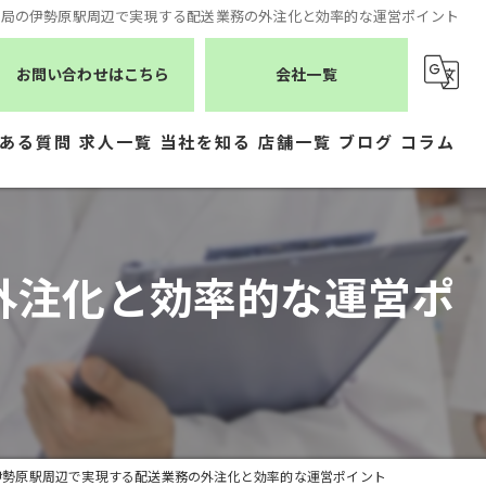
薬局の伊勢原駅周辺で実現する配送業務の外注化と効率的な運営ポイント
お問い合わせはこちら
会社一覧
ある質問
求人一覧
当社を知る
店舗一覧
ブログ
コラム
薬剤師
シーエスメディカルネット
医療事務
株式会社ジェムス
外注化と効率的な運営ポ
正社員
株式会社かもめ薬局
常勤
有限会社トレーフル
パート
伊勢原駅周辺で実現する配送業務の外注化と効率的な運営ポイント