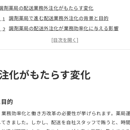
調剤薬局の配送業務外注化がもたらす変化
調剤薬局で進む配送業務外注化の背景と目的
調剤薬局の配送外注化が業務効率化に与える影響
薬剤師が調剤や患者対応に専念できる理由
配送業務外注で期待できるスタッフの定着率向上
調剤薬局の配送品質安定化と患者満足度アップ
外注化が調剤薬局経営の信頼性を支える要素
注化がもたらす変化
伊勢原駅周辺で注目される業務効率化の秘訣
調剤薬局の業務効率化を実現する外注活用法
薬局スタッフの負担軽減に役立つ業務分担の工夫
と目的
調剤薬局の働き方改革と配送外注の関係性
、業務効率化と働き方改革の必要性が挙げられます。薬局
外注による調剤薬局の業務時間短縮の実例
してきました。しかし、配送を自社スタッフで賄うと、時
業務効率化で調剤薬局のサービス向上を目指す方法