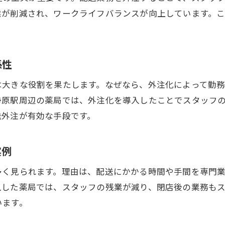
多様な働き方実現に求められる外注化の役割
業が削減され、ワークライフバランスが向上しています。
薬局運営で重要となる専門性発揮と外注の関係
調剤薬局が今後注目すべき外注戦略の方向性
係性
外注化を通じた薬局全体の信頼性向上の方法
効率的で働きやすい薬局運営を目指す視点
は大きな役割を果たします。なぜなら、外注化によって勤
勢原駅周辺の薬局では、外注化を導入したことでスタッフ
送外注が有効な手段です。
実例
多く見られます。理由は、配送にかかる時間や手間を専門
入した薬局では、スタッフの残業が減り、閉店後の業務も
います。