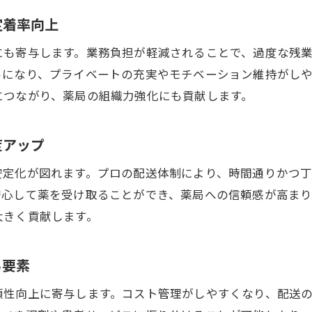
外注化による業務ストレス軽減のポイント
定着率向上
調剤薬局のチームワーク強化と外注の効果
にも寄与します。業務負担が軽減されることで、過度な残
スタッフの働きやすさを高める外注活用法
易になり、プライベートの充実やモチベーション維持がし
配送業務の専門業者活用で品質と信頼性向上
につながり、薬局の組織力強化にも貢献します。
調剤薬局が専門業者を選ぶ際の重要な視点
配送品質安定化が調剤薬局に与えるメリット
度アップ
信頼できる配送業者との連携方法と注意点
安定化が図れます。プロの配送体制により、時間通りかつ
調剤薬局の患者満足度を高める外注活用法
安心して薬を受け取ることができ、薬局への信頼感が高ま
専門業者活用で薬局運営の信頼性アップへ
大きく貢献します。
調剤薬局経営における品質管理と外注の役割
ワークライフバランスを支える配送外注の利点
る要素
調剤薬局で実感する配送外注のワークライフバランス
頼性向上に寄与します。コスト管理がしやすくなり、配送
スタッフの私生活充実を支える外注化の重要性