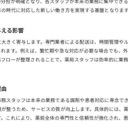
の分担が明確となり、各スタッフが本来の業務に集中でき
配送外注化がもたらす伊勢原駅周辺薬局の変化
革の時代に対応した新しい働き方を実現する基盤となりま
薬局の働き方改革と配送外注の実践ポイント
与える影響
調剤薬局の働き方改革に外注化が果たす役割
薬剤師のワークライフバランス向上への取り組み
に大きく寄与します。専門業者による配送は、時間管理や
調剤薬局スタッフが安心できる外注パートナー選び
されます。例えば、繁忙期や急な対応が必要な場合でも、
務フローが整理されることで、薬局スタッフは効率的に業
配送外注導入で実現する柔軟な勤務体制
業務分担による調剤薬局の生産性アップ術
働き方改革を支える配送外注の具体的手順
理由
外注化による調剤薬局スタッフ負担軽減の効果
調剤薬局の外注導入で実現する負担軽減策
事務スタッフは本来の業務である調剤や患者対応に専念で
境が整うため、サービスの質が向上します。具体的には、
配送業務外注化がもたらす残業削減の実際
す。これにより、薬局全体の専門性と信頼性が強化され、
調剤薬局スタッフの定着率向上につながる理由