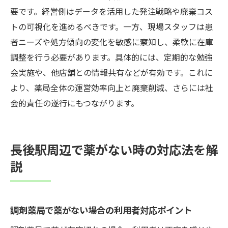
調剤薬局での受け取りトラブル防止策を紹
要です。経営側はデータを活用した発注戦略や廃棄コス
介
トの可視化を進めるべきです。一方、現場スタッフは患
家族の薬も安心できる調剤薬局の選び方
者ニーズや処方傾向の変化を敏感に察知し、柔軟に在庫
調剤薬局スタッフとの円滑な連携のコツ
調整を行う必要があります。具体的には、定期的な勉強
事前準備が調剤薬局での受け取りをスムー
会実施や、他店舗との情報共有などが有効です。これに
ズに
より、薬局全体の運営効率向上と廃棄削減、さらには社
医薬品廃棄を減らす調剤薬局の社会的責任
会的責任の遂行にもつながります。
調剤薬局が担う医薬品廃棄削減の使命とは
社会に貢献する調剤薬局の在庫管理の工夫
長後駅周辺で薬がない時の対応法を解
廃棄医薬品削減が地域医療に与える影響
説
調剤薬局が果たすべき社会的責任を考える
スタッフの取組みが調剤薬局の信頼を高め
る
調剤薬局で薬がない場合の利用者対応ポイント
持続可能な医療へ調剤薬局ができる取り組