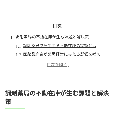
目次
調剤薬局の不動在庫が生む課題と解決策
調剤薬局で発生する不動在庫の実態とは
医薬品廃棄が薬局経営に与える影響を考え
る
調剤薬局スタッフが直面する在庫管理の課
題
不動在庫削減へ向けた調剤薬局の取り組み
調剤薬局の不動在庫が生む課題と解決
事例
策
効率的な在庫管理が調剤薬局にもたらす効
果