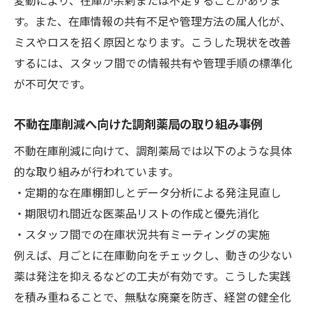
医薬品の不動在庫が生じる背景を解説
す。また、在庫情報の共有不足や管理方法の属人化が、
調剤薬局で不動在庫が残る原因を考察
ミスやロスを招く原因となります。こうした現状を改善
不動在庫が薬局経営に与える課題を知る
するには、スタッフ間での情報共有や管理手順の標準化
調剤薬局の不動在庫対策の重要性について
が不可欠です。
不動在庫を減らすために必要な意識改革
薬局スタッフに聞く在庫不足時の工夫とは
不動在庫削減へ向けた調剤薬局の取り組み事例
調剤薬局スタッフが実践する在庫不足対策
不動在庫削減に向けて、調剤薬局では以下のような具体
薬局での在庫切れ時に役立つ工夫を紹介
的な取り組みが行われています。
利用者の安心を守る調剤薬局の説明ポイン
・定期的な在庫棚卸しとデータ分析による発注見直し
ト
・期限切れ間近な医薬品リストの作成と優先消化
・スタッフ間での在庫状況共有ミーティングの実施
在庫不足でも対応できる調剤薬局の工夫例
例えば、月ごとに在庫動向をチェックし、動きの少ない
調剤薬局でよくある在庫トラブルと解決策
薬は発注を抑えるなどの工夫が有効です。こうした実践
スタッフの工夫が調剤薬局の信頼につなが
を積み重ねることで、無駄な廃棄を防ぎ、経営の健全化
る