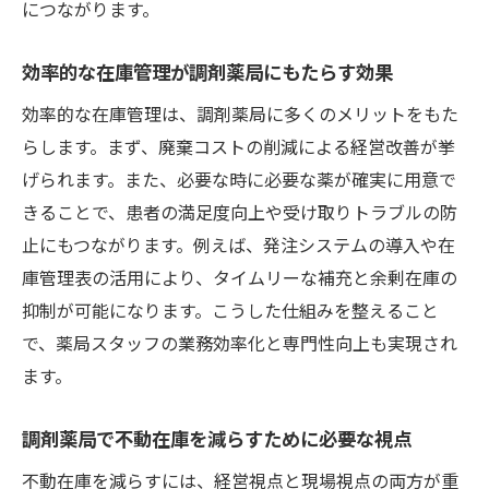
につながります。
月末調整と不動在庫削減のポイントを伝授
調剤薬局で月末調整が重要な理由を解説
効率的な在庫管理が調剤薬局にもたらす効果
不動在庫削減と月末の在庫管理の関係性
効率的な在庫管理は、調剤薬局に多くのメリットをもた
調剤薬局が月末に実践する在庫見直し方法
らします。まず、廃棄コストの削減による経営改善が挙
効率的な月末調整で不動在庫を防ぐコツ
げられます。また、必要な時に必要な薬が確実に用意で
月末の在庫調整が調剤薬局経営に与える効
きることで、患者の満足度向上や受け取りトラブルの防
果
止にもつながります。例えば、発注システムの導入や在
庫管理表の活用により、タイムリーな補充と余剰在庫の
スタッフ全員で取り組む調剤薬局の月末管
抑制が可能になります。こうした仕組みを整えること
理
で、薬局スタッフの業務効率化と専門性向上も実現され
安心して薬を受け取るための事前チェック法
ます。
調剤薬局で薬を確実に受け取るための確認
点
調剤薬局で不動在庫を減らすために必要な視点
薬局利用前にできる在庫状況チェック方法
不動在庫を減らすには、経営視点と現場視点の両方が重