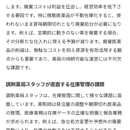
取るために
します。廃棄コストは利益を圧迫し、経営効率を低下さ
せる要因です。特に微動医薬品が不動在庫化すると、使
無駄な廃棄を減らす調剤薬局の在庫管理術
われないまま賞味期限切れとなり廃棄処分が必要になり
調剤薬局の不動在庫削減に役立つ管理ポイ
ます。例えば、定期的に動きのない薬を廃棄する場合、
ント
その分新たな仕入れに使える予算が減ります。廃棄医薬
医薬品廃棄を最小限にする調剤薬局の工夫
品の削減は、無駄なコストを抑え資源を有効活用する観
薬剤師が実践する調剤薬局での適正在庫の
点からも重要であり、薬局の持続可能な運営には不可欠
考え方
な課題です。
調剤薬局で廃棄医薬品を防ぐデータ活用法
効率的な発注が調剤薬局の経営を支える理
調剤薬局スタッフが直面する在庫管理の課題
由
調剤薬局スタッフは、在庫管理に関して様々な課題に直
調剤薬局の在庫管理が無駄なコストを防ぐ
面しています。薬剤師は発注量の調整や期限切れ医薬品
薬局の不動在庫とは何か正しく知ろう
の管理、医療事務は在庫データの正確な把握と報告業務
調剤薬局における不動在庫の定義と特徴
が求められます。例えば、急な処方変更や予想外の需要
変動により、在庫が余剰または不足することがありま