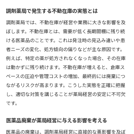
調剤薬局で不動在庫を減らすために必要な
調剤薬局で発生する不動在庫の実態とは
視点
調剤薬局では、不動在庫が経営や業務に大きな影響を及
長後駅周辺で薬がない時の対応法を解説
ぼします。不動在庫とは、需要が低く長期間棚に残り続
調剤薬局で薬がない場合の利用者対応ポイ
ける医薬品のことです。これは発注時の見込み違いや患
ント
者ニーズの変化、処方傾向の偏りなどが主な原因です。
薬の在庫不足時に役立つ調剤薬局の相談方
例えば、特定の薬が処方されなくなった場合、その在庫
法
は動かずに残り続けます。不動在庫が増えると、倉庫ス
受け取りトラブルを防ぐ調剤薬局での工夫
ペースの圧迫や管理コストの増加、最終的には廃棄につ
とは
ながるリスクが高まります。こうした実態を正確に把握
薬局スタッフが提案する在庫不足時の代替
し、適切な対策を講じることが薬局経営の安定に不可欠
策
です。
調剤薬局を上手に選ぶための事前チェック
医薬品廃棄が薬局経営に与える影響を考える
法
長後駅周辺の調剤薬局で安心して薬を受け
医薬品の廃棄は、調剤薬局経営に直接的な悪影響を及ぼ