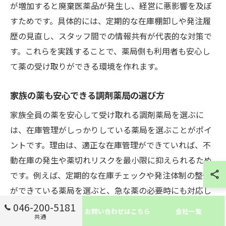
が増加すると廃棄医薬品が発生し、経営に悪影響を及ぼ
すためです。具体的には、定期的な在庫棚卸しや発注履
歴の見直し、スタッフ間での情報共有が代表的な対策で
す。これらを実践することで、薬局側も利用者も安心し
て薬の受け取りができる環境を作れます。
家族の薬も安心できる調剤薬局の選び方
家族全員の薬を安心して受け取れる調剤薬局を選ぶに
は、在庫管理がしっかりしている薬局を選ぶことがポイ
ントです。理由は、適正な在庫管理ができていれば、不
動在庫の発生や薬切れリスクを最小限に抑えられるため
です。例えば、定期的な在庫チェックや発注体制の整備
ができている薬局を選ぶと、急な薬の必要時にも対応し
やすくなります。信頼できる薬局選びが家族の安心につ
046-200-5181
お問い合わせはこちら
会社一覧
共通
ながります。