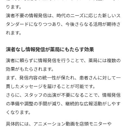
ります。
ツール活用で広がる情報発信の可能性
演者不要の情報発信は、時代のニーズに応じた新しいス
情報発信が進化するアニメーション活用術
タンダードになりつつあり、今後さらなる活用が期待さ
演者なし情報発信を支える便利なツール
れます。
情報発信の幅を広げる新しい技術の導入
演者なし情報発信が薬局にもたらす効果
SNSやLINE連携で情報発信を拡大する方法
ツール選びで変わる情報発信の効率向上
演者に頼らずに情報発信を行うことで、薬局には複数の
薬局広報に演者不要が選ばれる理由
効果がもたらされます。
まず、発信内容の統一性が保たれ、患者さんに対して一
情報発信における演者不要の利点を解説
貫したメッセージを届けることが可能です。
薬局情報発信で信頼感が高まる仕組み
さらに、スタッフの出演が不要になることで、情報発信
スタッフの安心感を支える情報発信方法
の準備や調整の手間が減り、継続的な広報活動がしやす
情報発信の統一性が生むブランド力とは
くなります。
演者不要で広まる薬局広報の新常識
具体的には、アニメーション動画を店頭モニターや