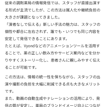
患者が共感する情報発信のストーリー設計
従来の調剤薬局の情報発信では、スタッフが直接出演す
SNSを活用した情報発信動画の拡散戦略
る形式が主流でしたが、この方法は属人化や継続負担の
大きさが課題となってきました。
スタッフ不要の情報発信で負担ゼロへ
「演者なしで伝える」新しい手法の魅力は、スタッフの
情報発信の属人化を防ぐ運用ノウハウ
個性や都合に左右されず、誰でも・いつでも同じ内容を
自動化で情報発信が続く仕組みを作る
安定して発信できることにあります。
スタッフの負担を減らす情報発信術
たとえば、Vyondなどのアニメーションツールを活用す
情報発信ツールが支える継続のコツ
ることで、薬の正しい飲み方やサービス案内などを分か
情報発信が楽になるテンプレート活用法
りやすくストーリー化し、患者さんに親しみやすく伝え
継続しやすい情報発信はどう作られるか
ることが可能です。
情報発信の継続を支える習慣化テクニック
この方法は、情報の統一性を保ちながら、スタッフの出
演者不要で続く情報発信のポイント解説
演や撮影の負担を大幅に削減できる点も大きなメリット
情報発信が続くテンプレートとルール活用
です。
また、動画の自動生成やナレーションの活用により、発
SNSやLINEでの情報発信を仕組み化する
信の質が安定し、薬局のブランドイメージ向上につなが
簡単に続けられる情報発信の実践例紹介