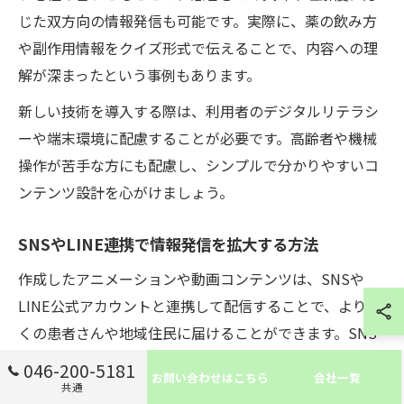
じた双方向の情報発信も可能です。実際に、薬の飲み方
や副作用情報をクイズ形式で伝えることで、内容への理
解が深まったという事例もあります。
新しい技術を導入する際は、利用者のデジタルリテラシ
ーや端末環境に配慮することが必要です。高齢者や機械
操作が苦手な方にも配慮し、シンプルで分かりやすいコ
ンテンツ設計を心がけましょう。
SNSやLINE連携で情報発信を拡大する方法
作成したアニメーションや動画コンテンツは、SNSや
LINE公式アカウントと連携して配信することで、より多
くの患者さんや地域住民に届けることができます。SNS
は拡散力が高く、LINEは通知性や親しみやすさが特徴で
046-200-5181
お問い合わせはこちら
会社一覧
す。両者を使い分けることで、情報発信の効果を最大化
共通