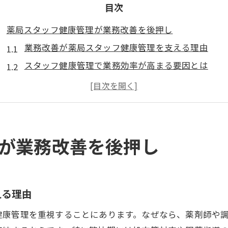
目次
薬局スタッフ健康管理が業務改善を後押し
業務改善が薬局スタッフ健康管理を支える理由
スタッフ健康管理で業務効率が高まる要因とは
健康管理重視の業務改善が現場にもたらす効果
業務改善による薬局スタッフ負担軽減の仕組み
薬局の業務改善がスタッフ定着率を向上させる仕組
健康サポートによる薬局業務効率化の秘訣
が業務改善を後押し
業務改善で健康サポート体制を強化する方法
薬局業務効率化に欠かせない健康サポート施策
スタッフ健康管理が業務改善に直結する理由
える理由
健康サポート導入で業務改善が進むポイント
健康管理を重視することにあります。なぜなら、薬剤師や
業務改善と健康サポートが生む効率化の実践例