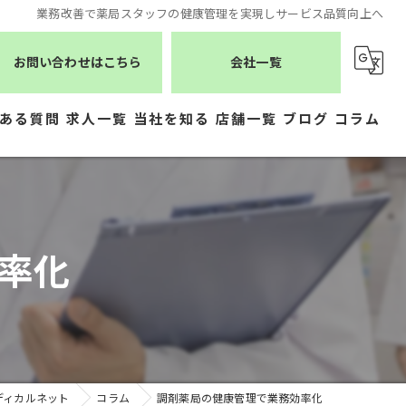
業務改善で薬局スタッフの健康管理を実現しサービス品質向上へ
お問い合わせはこちら
会社一覧
ある質問
求人一覧
当社を知る
店舗一覧
ブログ
コラム
薬剤師
シーエスメディカルネット
医療事務
株式会社ジェムス
率化
正社員
株式会社かもめ薬局
常勤
有限会社トレーフル
パート
ディカルネット
コラム
調剤薬局の健康管理で業務効率化