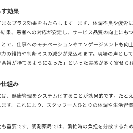
忙しい調剤薬局で実践する業務効率アップ法
らす効果
業務改善による忙しい薬局の効率アップ戦略
スタッフ健康管理を活かした業務効率向上法
ざまなプラス効果をもたらします。まず、体調不良や疲労
調剤薬局の業務改善と健康サポートの両立策
の結果、患者への対応が安定し、サービス品質の向上にもつ
忙しい現場でも実践できる業務改善のコツ
ことで、仕事へのモチベーションやエンゲージメントも向
業務改善でスタッフ負担を軽減する具体的手法
中力の維持や判断ミスの減少が見込めます。現場の声とし
で余裕が持てるようになった」といった実感が多く寄せら
健康管理意識が高まる職場の業務向上事例
業務改善を促す健康管理意識向上の事例紹介
の仕組み
健康管理強化で業務改善に成功した薬局とは
スタッフが主体的に業務改善へ取り組む職場風土
には、健康管理をシステム化することが効果的です。たと
健康意識の高い薬局が業務改善を達成する流れ
れます。これにより、スタッフ一人ひとりの体調や生活習
健康管理推進と業務効率化事例の実践ポイント
化も重要です。調剤薬局では、繁忙時の負担を分散するた