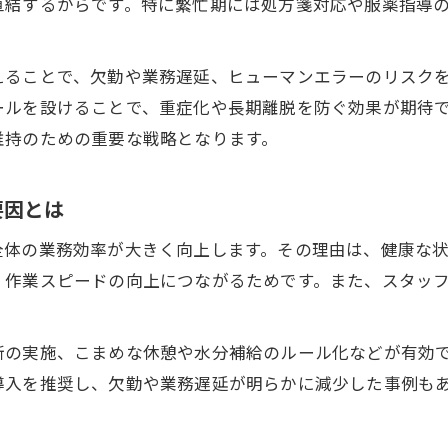
直結するからです。特に繁忙期には処方箋対応や服薬指導
体調管理を重視した業務改善のコツ
業務改善には体調管理の徹底が不可欠な理由
えることで、欠勤や業務遅延、ヒューマンエラーのリスク
薬局スタッフ体調管理で業務効率化を実現
ールを設けることで、重症化や長期離脱を防ぐ効果が期待
体調不良の早期対応が業務改善にもたらす効果
維持のための重要な戦略となります。
業務改善実現のための定期的健康チェック活用法
薬局の業務改善を支える体調管理マニュアル整備
要因とは
スタッフ健康維持が生む現場の安定感とは
全体の業務効率が大きく向上します。その理由は、健康な
業務改善とスタッフ健康維持が現場安定を導く理由
、作業スピードの向上につながるためです。また、スタッ
健康維持推進で業務効率化とミス防止を両立
スタッフ安定が薬局業務改善にもたらす影響
断の実施、こまめな休憩や水分補給のルール化などが有効
健康管理徹底が業務改善と現場の安定感に貢献
導入を推奨し、欠勤や業務遅延が明らかに減少した事例も
スタッフ健康維持を軸に業務改善を進める方法