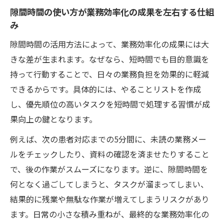
隙間時間の使い方が業務効率化の成果を左右する仕組
隙間時間で業務効率化を実現する情報チェ
み
ック法
隙間時間の活用方法によって、業務効率化の成果には大
業務効率化視点での隙間時間情報収集のポ
きな差が生まれます。なぜなら、短時間でも目的意識を
イント
持って行動することで、日々の業務負担を効果的に軽減
隙間時間に業務効率化を意識した医療情報
できるからです。具体的には、やることリストを作成
の取り入れ方
し、優先順位の高いタスクを短時間で処理する習慣が成
業務効率化を意識した隙間時間ニュース活
果向上の鍵となります。
用術
例えば、次の患者対応までの5分間に、未読の業務メー
タスク管理で実現する隙間時間の最適化
ルをチェックしたり、資料の確認を済ませたりすること
業務効率化のための隙間時間タスク管理テ
で、後の作業がスムーズになります。逆に、隙間時間を
クニック
何となく過ごしてしまうと、タスクが溜まってしまい、
隙間時間を最大化する業務効率化タスク整
結果的に残業や無駄な作業が増えてしまうリスクがあり
理法
ます。日常の小さな積み重ねが、最終的な業務効率化の
業務効率化を叶える隙間時間タスク分割の