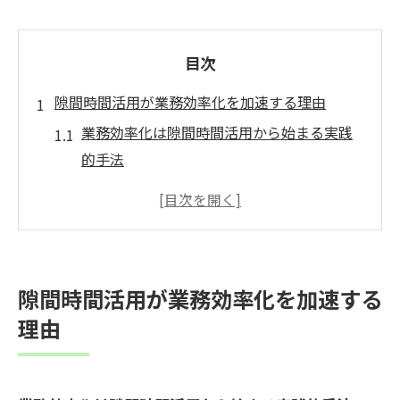
目次
隙間時間活用が業務効率化を加速する理由
業務効率化は隙間時間活用から始まる実践
的手法
隙間時間の使い方が業務効率化の成果を左
右する仕組み
隙間時間活用で業務効率化を実現する現場
の工夫
隙間時間活用が業務効率化を加速する
業務効率化に直結する隙間時間の効果的な
理由
過ごし方
隙間時間が業務効率化を促進する理由とそ
の根拠