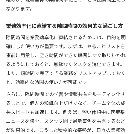
ながります。
業務効率化を実現するスキマ時間の活用パ
ターン
業務効率化に直結する隙間時間の効果的な過ごし方
業務効率化を目指す人の隙間時間術入門
隙間時間を業務効率化に直結させるためには、目的を明
業務効率化を目指す人に役立つ隙間時間活
確にした使い方が重要です。まずは、やることリストを
用法
事前に用意し、空き時間ができた瞬間にすぐ取り掛かれ
隙間時間術で業務効率化を実現するための
るようにしておくと、無駄なくタスクを消化できます。
基本
また、短時間で完了できる業務をリストアップしておく
業務効率化に効く隙間時間やることリスト
と、効率的な時間の使い方が可能です。
活用術
さらに、隙間時間での学習や情報共有をルーティン化す
隙間時間を活かして業務効率化を加速させ
ることで、個人の知識向上だけでなく、チーム全体の成
るコツ
長スピードも加速します。例えば、短い休憩中に医療系
業務効率化初心者が知っておきたい隙間時
ニュースを読む、スタッフ間で最新事例を共有するなど
間活用
が効果的です。こうした積極的な姿勢が、日々の業務効