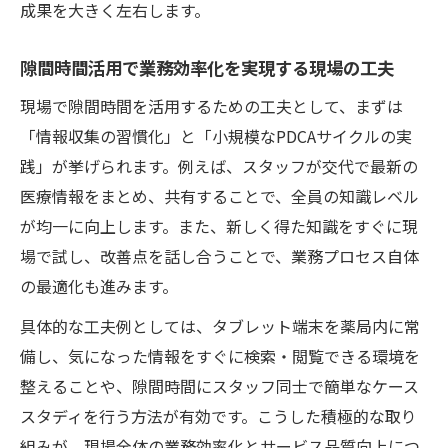
成果を大きく左右します。
コツ
隙間時間で業務効率化を進めるタスク優先
隙間時間活用で業務効率化を実現する現場の工夫
順位付け
現場で隙間時間を活用するための工夫として、まずは
業務効率化に役立つ隙間時間タスク可視化
「情報収集の習慣化」と「小規模なPDCAサイクルの実
の方法
践」が挙げられます。例えば、スタッフが交代で最新の
スキマ時間から始まる生産性向上のヒント
医療情報をまとめ、共有することで、全員の知識レベル
業務効率化と生産性向上はスキマ時間活用
が均一に向上します。また、新しく得た知識をすぐに現
から
場で試し、改善点を話し合うことで、業務プロセス自体
スキマ時間を活かすと業務効率化が加速す
の最適化も進みます。
る理由
具体的な工夫例としては、タブレット端末を薬局内に常
業務効率化を意識したスキマ時間勉強法の
備し、気になった情報をすぐに検索・閲覧できる環境を
すすめ
整えることや、隙間時間にスタッフ同士で簡単なケース
スキマ時間で業務効率化が生産性向上に直
スタディを行う方法が有効です。こうした積極的な取り
結する仕組み
組みが、現場全体の業務効率化とサービス品質向上につ