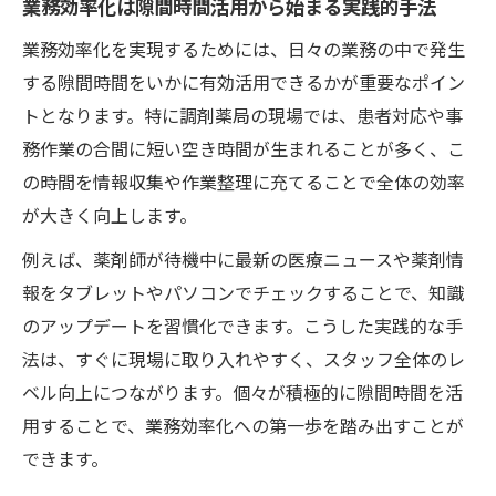
業務効率化は隙間時間活用から始まる実践的手法
業務効率化ならスキマ時間の使い方がカギ
業務効率化を実現するためには、日々の業務の中で発生
業務効率化を進めるスキマ時間の有効な使
する隙間時間をいかに有効活用できるかが重要なポイン
い方
トとなります。特に調剤薬局の現場では、患者対応や事
スキマ時間の活用が業務効率化成功の決め
務作業の合間に短い空き時間が生まれることが多く、こ
手となる理由
の時間を情報収集や作業整理に充てることで全体の効率
業務効率化を叶えるスキマ時間やることリ
が大きく向上します。
ストの作成術
例えば、薬剤師が待機中に最新の医療ニュースや薬剤情
業務効率化を支えるスキマ時間の時間管理
報をタブレットやパソコンでチェックすることで、知識
法
のアップデートを習慣化できます。こうした実践的な手
スキマ時間活用による業務効率化の事例紹
法は、すぐに現場に取り入れやすく、スタッフ全体のレ
介
ベル向上につながります。個々が積極的に隙間時間を活
情報収集で隙間時間を有効活用するコツ
用することで、業務効率化への第一歩を踏み出すことが
業務効率化につながる隙間時間の情報収集
できます。
術