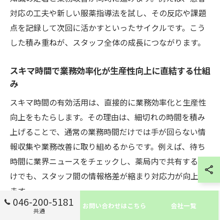
対応の工夫や新しい服薬指導法を試し、その反応や課題
点を記録して次回に活かすといったサイクルです。こう
した積み重ねが、スタッフ全体の成長につながります。
スキマ時間で業務効率化が生産性向上に直結する仕組
み
スキマ時間の有効活用は、直接的に業務効率化と生産性
向上をもたらします。その理由は、細切れの時間を積み
上げることで、通常の業務時間だけでは手が回らない情
報収集や業務改善に取り組めるからです。例えば、待ち
時間に業界ニュースをチェックし、薬局内で共有するだ
けでも、スタッフ間の情報格差が縮まり対応力が向上し
ます。
046-200-5181
お問い合わせはこちら
会社一覧
また、スキマ時間にタスク管理や次の予定の見直しを行
共通