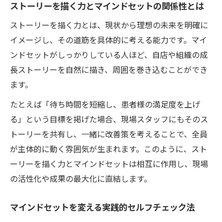
ストーリーを描く力とマインドセットの関係性とは
スタッフ全員で共有するストーリーの描き
ストーリーを描く力とは、現状から理想の未来を明確に
方
イメージし、その道筋を具体的に考える能力です。マイ
マインドセットを行動に移すチェックリス
ンドセットがしっかりしている人ほど、自店や組織の成
ト
長ストーリーを自然に描き、周囲を巻き込むことができ
成長を続ける現場のストーリー設計術
ます。
マインドセットを基盤にした成長ストーリ
たとえば「待ち時間を短縮し、患者様の満足度を上げ
ー設計法
る」という目標を掲げた場合、現場スタッフにもそのス
現場力アップに役立つストーリーテリング
トーリーを共有し、一緒に改善策を考えることで、全員
活用術
が主体的に動く雰囲気が生まれます。このように、スト
ストーリーを描く力で目標達成を加速する
ーリーを描く力とマインドセットは相互に作用し、現場
方法
の活性化や成果の最大化に直結します。
マインドセットを保つ現場のストーリー共
有実践
マインドセットを変える実践的セルフチェック法
成長を促すストーリー設計のポイントとは