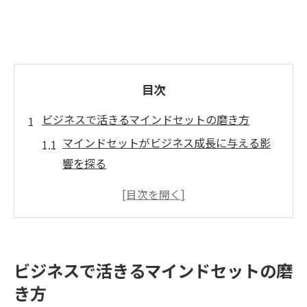
目次
ビジネスで活きるマインドセットの磨き方
マインドセットがビジネス成長に与える影
響を探る
自分らしいマインドセットを築くための思
考法
ストーリーを描く力とマインドセットの関
係性とは
ビジネスで活きるマインドセットの磨
マインドセットを変える実践的セルフチェ
き方
ック法