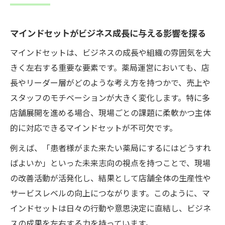
マインドセット向上に役立つ日々の習慣と
は
マインドセットがビジネス成長に与える影響を探る
ストーリーを描く力が現場を変える理由
マインドセットは、ビジネスの成長や組織の雰囲気を大
ストーリーを描く力が現場の行動変容を促
きく左右する重要な要素です。薬局運営においても、店
す
長やリーダー層がどのような考え方を持つかで、売上や
マインドセットとストーリーテリングの相
スタッフのモチベーションが大きく変化します。特に多
乗効果
店舗展開を進める場合、現場ごとの課題に柔軟かつ主体
現場で役立つストーリーテリング力の基本
的に対応できるマインドセットが不可欠です。
ストーリーを描くことで共有されるビジョ
例えば、「患者様がまた来たい薬局にするにはどうすれ
ンとは
ばよいか」といった未来志向の視点を持つことで、現場
実践事例に学ぶストーリー活用とマインド
の改善活動が活発化し、結果として店舗全体の生産性や
セット
サービスレベルの向上につながります。このように、マ
新しい視点を育むには何を意識すべきか
インドセットは日々の行動や意思決定に直結し、ビジネ
マインドセットを刷新するための視点の持
スの成果を左右する力を持っています。