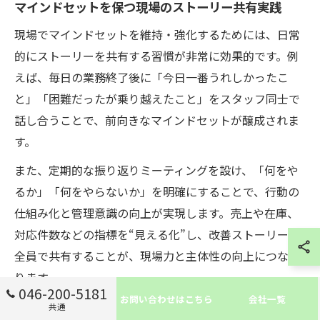
マインドセットを保つ現場のストーリー共有実践
現場でマインドセットを維持・強化するためには、日常
的にストーリーを共有する習慣が非常に効果的です。例
えば、毎日の業務終了後に「今日一番うれしかったこ
と」「困難だったが乗り越えたこと」をスタッフ同士で
話し合うことで、前向きなマインドセットが醸成されま
す。
また、定期的な振り返りミーティングを設け、「何をや
るか」「何をやらないか」を明確にすることで、行動の
仕組み化と管理意識の向上が実現します。売上や在庫、
対応件数などの指標を“見える化”し、改善ストーリーを
全員で共有することが、現場力と主体性の向上につなが
ります。
046-200-5181
お問い合わせはこちら
会社一覧
実践時の注意点は、スタッフが自由に意見やエピソード
共通