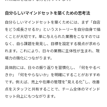
ち方
自分らしいマインドセットを築くための思考法
ストーリーを描くことで視野が広がる理由
新しい視点を得るための具体的なマインド
自分らしいマインドセットを築くためには、まず「自店
セット実践
をどう成長させるか」というストーリーを自分自身で描
くことが大切です。単に与えられた業務をこなすのでは
現場で役立つ発想転換とマインドセットの
なく、自ら課題を発見し、目標を設定する視点が求めら
関係
れます。これにより、日々の業務に主体性が生まれ、現
ストーリーテリング初心者にも効果的な習
場力の強化につながります。
慣
マインドセットを実践に落とし込む方法
具体的には、日々の振り返りを習慣化し、「何をやるべ
きか」「何をやらないか」を明確にすることがおすすめ
マインドセットを日常業務に活かす実践例
です。例えば、売上や在庫の管理を“見える化”し、改善
ストーリーフレームワークで行動を仕組み
点をスタッフと共有することで、チーム全体のマインド
化する
セット向上にもつながります。
管理力とマインドセット強化の実践ポイン
ト