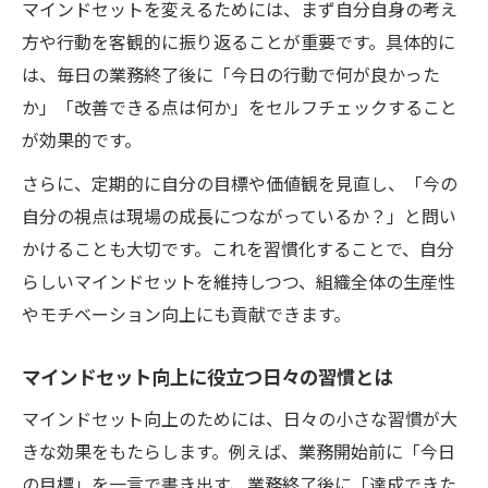
マインドセットを変えるためには、まず自分自身の考え
日々の管理習慣がもたらす変化とは
方や行動を客観的に振り返ることが重要です。具体的に
マインドセットと管理習慣の連動効果を知
は、毎日の業務終了後に「今日の行動で何が良かった
る
か」「改善できる点は何か」をセルフチェックすること
が効果的です。
毎日の行動可視化でマインドセットを強化
する
さらに、定期的に自分の目標や価値観を見直し、「今の
ストーリーを描きながら管理習慣を身につ
自分の視点は現場の成長につながっているか？」と問い
ける方法
かけることも大切です。これを習慣化することで、自分
らしいマインドセットを維持しつつ、組織全体の生産性
小さな改善が現場マインドセットに与える
やモチベーション向上にも貢献できます。
変化
日々のPDCAとストーリーテリングの実践ヒ
マインドセット向上に役立つ日々の習慣とは
ント
マインドセット向上のためには、日々の小さな習慣が大
きな効果をもたらします。例えば、業務開始前に「今日
の目標」を一言で書き出す、業務終了後に「達成できた