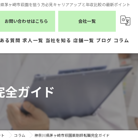
川県茅ヶ崎市萩園を狙う方必見キャリアアップと年収比較の最新ポイント
お問い合わせはこちら
会社一覧
ある質問
求人一覧
当社を知る
店舗一覧
ブログ
コラム
薬剤師
シーエスメディカルネット
医療事務
株式会社ジェムス
完全ガイド
正社員
株式会社かもめ薬局
常勤
有限会社トレーフル
パート
ット
コラム
神奈川県茅ヶ崎市萩園薬剤師転職完全ガイド