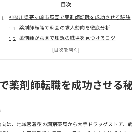
目次
神奈川県茅ヶ崎市萩園で薬剤師転職を成功させる秘訣
薬剤師転職で萩園の求人動向を徹底分析
薬剤師が萩園で理想の職場を見つけるコツ
薬剤師転職に役立つ萩園の最新市場情報
薬剤師転職活動で重視すべきポイントとは
薬剤師の経験を活かす萩園転職成功術
薬剤師が萩園でキャリアアップを実現する方法
で薬剤師転職を成功させる
薬剤師のスキルアップが叶う萩園の職場選び
キャリアアップ志向の薬剤師転職戦略とは
薬剤師が萩園で管理職を目指すための道筋
析
薬剤師転職後の成長支援制度を萩園で探す
動向は、地域密着型の調剤薬局から大手ドラッグストア、
薬剤師に必要なキャリア形成プラン作成法