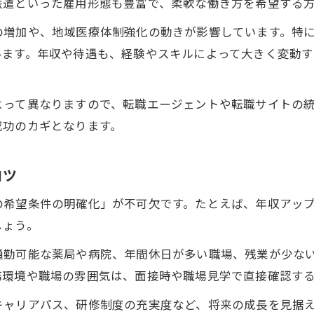
派遣といった雇用形態も豊富で、柔軟な働き方を希望する
茅ヶ崎市萩園の薬剤師転職で年収アップを目指すなら
の増加や、地域医療体制強化の動きが影響しています。特
薬剤師が萩園で年収を上げる転職ポイント
います。年収や待遇も、経験やスキルによって大きく変動
萩園エリアで年収相場を知る薬剤師の視点
薬剤師転職時の給与交渉術を徹底解説
よって異なりますので、転職エージェントや転職サイトの
薬剤師が萩園で選ぶべき高待遇求人条件
成功のカギとなります。
転職で実現する薬剤師の年収アップ事例
年収比較に強い茅ヶ崎市萩園の薬剤師転職ポイント
コツ
薬剤師転職で萩園の年収相場を正確に把握
の希望条件の明確化」が不可欠です。たとえば、年収アッ
薬剤師が萩園で年収を比較検討する基準
しょう。
薬剤師転職成功例から見る年収の違い
通勤可能な薬局や病院、年間休日が多い職場、残業が少な
薬剤師向け年収比較の注意点と実践方法
務環境や職場の雰囲気は、面接時や職場見学で直接確認す
萩園で見逃せない薬剤師求人の年収条件
キャリアパス、研修制度の充実度など、将来の成長を見据