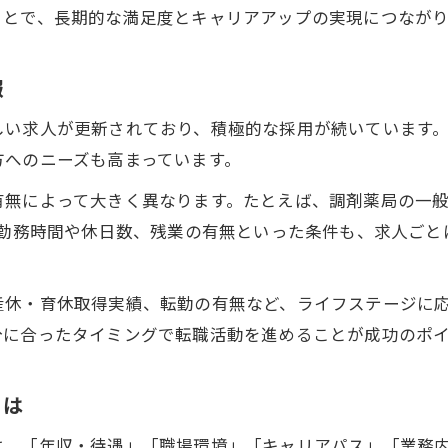
働き方別に見る萩園の薬剤師転職事情
ことで、長期的な満足度とキャリアアップの実現につながり
薬剤師の正社員とパート別転職メリット
薬剤師転職で選ぶ萩園の勤務形態一覧
報
薬剤師として働きやすい職場環境の特徴
しい求人が更新されており、積極的な採用が続いています
働き方改革が進む萩園の薬剤師転職事情
方へのニーズも高まっています。
薬剤師が注目する萩園の時短勤務オプション
無によって大きく異なります。たとえば、調剤薬局の一般
ワークライフバランス重視なら薬剤師転職は萩園で
。勤務時間や休日数、残業の有無といった条件も、求人ご
薬剤師が萩園で叶える理想のワークライフ
働きやすさで選ぶ薬剤師転職先の条件
産休・育休取得実績、転勤の有無など、ライフステージに
薬剤師転職と家庭両立がしやすい萩園の魅力
分に合ったタイミングで転職活動を進めることが成功のポ
薬剤師が萩園で実感する残業少なめの職場
長期的視点で考える薬剤師の転職先選び
とは
は、「年収・待遇」「職場環境」「キャリアパス」「業務内