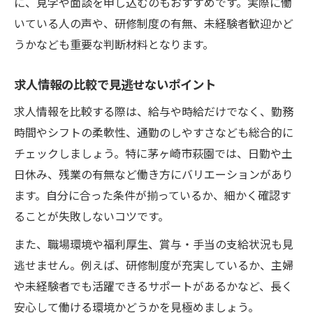
に、見学や面談を申し込むのもおすすめです。実際に働
未経験歓迎パート求人の安心ポイント
いている人の声や、研修制度の有無、未経験者歓迎かど
うかなども重要な判断材料となります。
職場環境重視なら萩園の求人が注目
求人選びで重視したい職場環境の条件
求人情報の比較で見逃せないポイント
口コミから見抜く求人の職場雰囲気
求人情報を比較する際は、給与や時給だけでなく、勤務
求人情報で分かるサポート体制の実態
時間やシフトの柔軟性、通勤のしやすさなども総合的に
長く働ける求人の職場づくりポイント
チェックしましょう。特に茅ヶ崎市萩園では、日勤や土
安心して働ける求人を選ぶ方法
日休み、残業の有無など働き方にバリエーションがあり
求人一覧から理想の勤務先を見極めるコツ
ます。自分に合った条件が揃っているか、細かく確認す
求人一覧で自分に合う職場を見抜く方法
ることが失敗しないコツです。
雇用形態別求人のメリットを比較する
また、職場環境や福利厚生、賞与・手当の支給状況も見
求人選択時に注意すべきチェック項目
逃せません。例えば、研修制度が充実しているか、主婦
求人情報から分かる職場の雰囲気とは
や未経験者でも活躍できるサポートがあるかなど、長く
求人一覧活用で理想の職場に出会う
安心して働ける環境かどうかを見極めましょう。