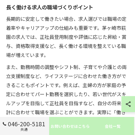
長く働ける求人の職場づくりポイント
長期的に安定して働きたい場合、求人選びでは職場の定
着率やキャリアアップの仕組みも重要です。茅ヶ崎市萩
園の求人では、正社員登用制度や評価に応じた昇給・賞
与、資格取得支援など、長く働ける環境を整えている職
場が増えています。
また、勤務時間の調整やシフト制、子育てや介護との両
立支援制度など、ライフステージに合わせた働き方がで
きることもポイントです。例えば、主婦の方が家庭の予
定に合わせてパート勤務を選択したり、若い世代がスキ
ルアップを目指して正社員を目指すなど、自分の将来設
計に合わせて職場を選ぶことができます。実際に「働き
やすい職場環境のおかげで長く続けられている」という
046-200-5181
お問い合わせはこちら
会社一覧
声も多く、こうした職場づくりの工夫が長期就業につな
共通