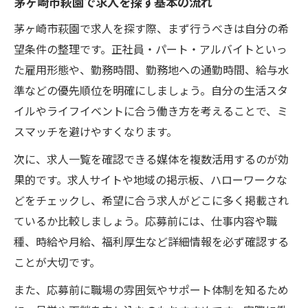
茅ヶ崎市萩園で求人を探す基本の流れ
初めての仕事選びで気をつけたいこと
研修制度が充実した求人の特徴とは
茅ヶ崎市萩園で求人を探す際、まず行うべきは自分の希
未経験でも安心して働ける環境の探し方
望条件の整理です。正社員・パート・アルバイトといっ
た雇用形態や、勤務時間、勤務地への通勤時間、給与水
ワークライフバランスを叶える求人選択術
準などの優先順位を明確にしましょう。自分の生活スタ
求人選びで叶える理想のワークバランス
イルやライフイベントに合う働き方を考えることで、ミ
求人情報から読み取る勤務時間の工夫
スマッチを避けやすくなります。
プライベート重視で選ぶ求人一覧の活用法
次に、求人一覧を確認できる媒体を複数活用するのが効
家庭と両立しやすい求人の見つけ方
果的です。求人サイトや地域の掲示板、ハローワークな
柔軟な働き方を実現する求人の選び方
どをチェックし、希望に合う求人がどこに多く掲載され
パートやアルバイトで始める萩園の働き方
ているか比較しましょう。応募前には、仕事内容や職
求人一覧から始めるパートの仕事探し
種、時給や月給、福利厚生など詳細情報を必ず確認する
アルバイト求人の魅力と選び方ポイント
ことが大切です。
時短勤務可能な求人の探し方とは
また、応募前に職場の雰囲気やサポート体制を知るため
働きやすい職場環境の求人を選ぶコツ