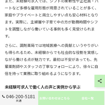
また、未経験可求人では、シフトの柔軟性や正社員・パ
ートなど多様な雇用形態が用意されていることが多く、
家庭やプライベートと両立しやすい点も安心材料となり
ます。実際に、主婦層や子育て中の方が勤務時間やシフ
トを調整しながら働いている事例も多く見受けられま
す。
さらに、調剤薬局では地域医療への貢献というやりがい
も得られるため、未経験からでも社会的な役割を実感し
ながら働ける点が魅力です。最初は不安があっても、先
輩薬剤師やスタッフの丁寧なフォローにより、徐々に自
信を持って業務に取り組めるようになります。
未経験可求人で働く人の声と実例から学ぶ
046-200-5181
実際に五反野駅近くの調剤薬局で未経験可求人に応募
お問い合わせはこちら
会社一覧
共通
し、薬剤師として働き始めた方の声を紹介します。異業