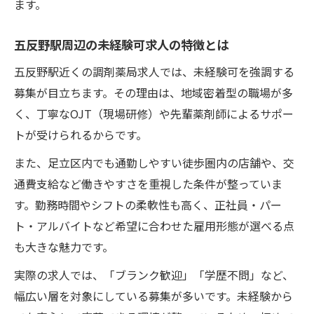
ます。
ー
地域密着型未経験可求人の働きやすさを解
五反野駅周辺の未経験可求人の特徴とは
説
五反野駅近くの調剤薬局求人では、未経験可を強調する
調剤薬局未経験可求人で感じるやりがいと
募集が目立ちます。その理由は、地域密着型の職場が多
は
く、丁寧なOJT（現場研修）や先輩薬剤師によるサポー
未経験可求人で地域とのつながりを実感
トが受けられるからです。
調剤薬局求人で未経験可が人気な理由
また、足立区内でも通勤しやすい徒歩圏内の店舗や、交
未経験可求人が選ばれる理由を徹底解説
通費支給など働きやすさを重視した条件が整っていま
調剤薬局未経験可求人のメリットと安心感
す。勤務時間やシフトの柔軟性も高く、正社員・パー
未経験可求人で働く人の声と実例から学ぶ
ト・アルバイトなど希望に合わせた雇用形態が選べる点
五反野駅周辺で未経験可求人が増える背景
も大きな魅力です。
未経験可求人がもたらすキャリアアップの
実際の求人では、「ブランク歓迎」「学歴不問」など、
可能性
幅広い層を対象にしている募集が多いです。未経験から
未経験可の薬剤師応募前に知りたいこと