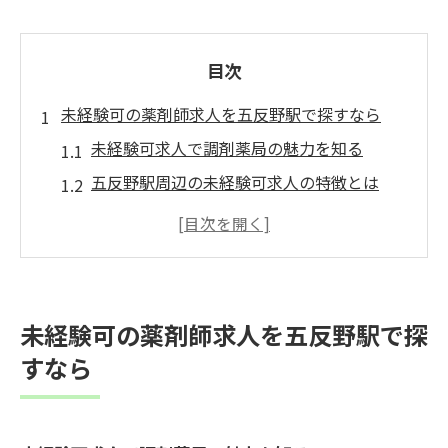
目次
未経験可の薬剤師求人を五反野駅で探すなら
未経験可求人で調剤薬局の魅力を知る
五反野駅周辺の未経験可求人の特徴とは
求人ボックスなどで見つかる未経験可の募
集
未経験可薬剤師求人に応募するコツを解説
調剤薬局未経験可求人の選び方と注意点
未経験可の薬剤師求人を五反野駅で探
五反野駅近く未経験可調剤薬局の働き方とは
すなら
未経験可調剤薬局での一日の仕事の流れ
五反野駅近くでの未経験可勤務のメリット