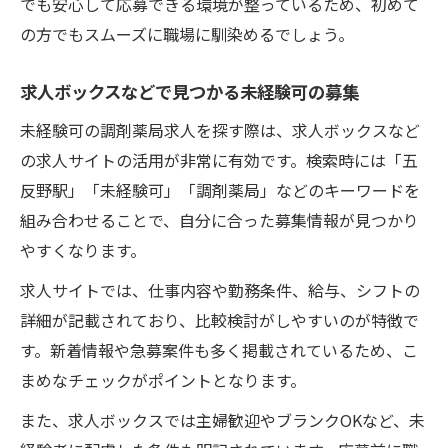
でも安心して応募できる環境が整っているため、初めて
の方でもスムーズに職場に馴染めるでしょう。
未経験可求人応募時の必要資格や条件
調剤薬局未経験可求人の選考ポイントを解
求人ボックスなどで見つかる未経験可の募集
説
未経験可の調剤薬局求人を探す際は、求人ボックスなど
未経験可求人応募前に確認したい職場環境
の求人サイトの活用が非常に有効です。検索時には「五
五反野駅近くの未経験可求人選び方のコツ
反野駅」「未経験可」「調剤薬局」などのキーワードを
求人ボックスで見つかる未経験可求人の傾
組み合わせることで、自分に合った募集情報が見つかり
向
やすくなります。
求人サイトでは、仕事内容や勤務条件、給与、シフトの
詳細が記載されており、比較検討がしやすいのが特徴で
す。新着情報や急募案件も多く掲載されているため、こ
まめなチェックがポイントとなります。
また、求人ボックスでは主婦歓迎やブランクOKなど、未