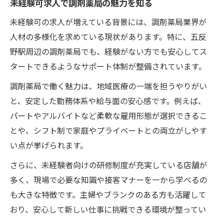
未経験可求人で実現できる柔軟なシフト
未経験可求人で調剤薬局の魅力を知る
調剤薬局未経験可求人のサポート体制とは
未経験可の求人が増えている背景には、調剤薬局業界が
未経験から安心して始められる働き方の工
人材の多様化を求めている現状があります。特に、五反
夫
野駅周辺の調剤薬局でも、経験がない方でも安心してス
タートできるようなサポート体制が整備されています。
未経験から薬剤師へ安心のスタート方法
未経験可求人で受けられる研修内容とは
調剤薬局で働く魅力は、地域医療の一端を担うやりがい
調剤薬局未経験可求人のフォローアップ体
と、安定した勤務体系や給与面の安心感です。例えば、
制
パートやアルバイトなど柔軟な雇用形態が選択できるこ
とや、シフト制で家庭やプライベートとの両立がしやす
未経験でも薬剤師になれる理由と背景
い点が挙げられます。
安心して未経験可求人に応募する秘訣
さらに、未経験者向けの研修制度が充実している店舗が
五反野駅周辺未経験可求人の面接対策
多く、現場で必要な知識や接客マナーを一から学べるの
地域密着で叶える未経験可薬剤師デビュー
も大きな特徴です。主婦やブランクのある方も活躍して
未経験可求人で地域医療に貢献する意義
おり、安心して新しい仕事に挑戦できる環境が整ってい
五反野駅周辺の調剤薬局で未経験可デビュ