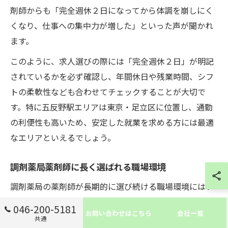
剤師からも「完全週休２日になってから体調を崩しにく
くなり、仕事への集中力が増した」といった声が聞かれ
ます。
このように、求人選びの際には「完全週休２日」が明記
されているかを必ず確認し、年間休日や残業時間、シフ
トの柔軟性なども合わせてチェックすることが大切で
す。特に五反野駅エリアは東京・足立区に位置し、通勤
の利便性も高いため、安定した就業を求める方には最適
なエリアといえるでしょう。
調剤薬局薬剤師に長く選ばれる職場環境
調剤薬局の薬剤師が長期的に選び続ける職場環境にはい
くつかの共通点があります。まず、正社員やパートなど
046-200-5181
お問い合わせはこちら
会社一覧
多様な雇用形態が用意されており、ライフステージの変
共通