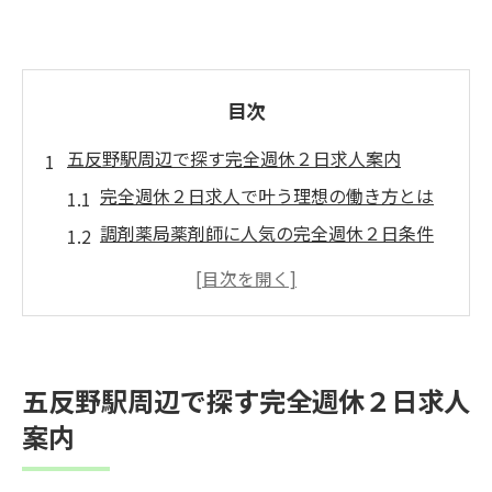
目次
五反野駅周辺で探す完全週休２日求人案内
完全週休２日求人で叶う理想の働き方とは
調剤薬局薬剤師に人気の完全週休２日条件
五反野駅で注目される完全週休２日職場の
実態
応募前に確認したい完全週休２日のポイン
ト
五反野駅周辺で探す完全週休２日求人
通勤しやすい完全週休２日求人の選び方
案内
調剤薬局薬剤師に最適な完全週休２日制とは
薬剤師にとって完全週休２日制が重要な理