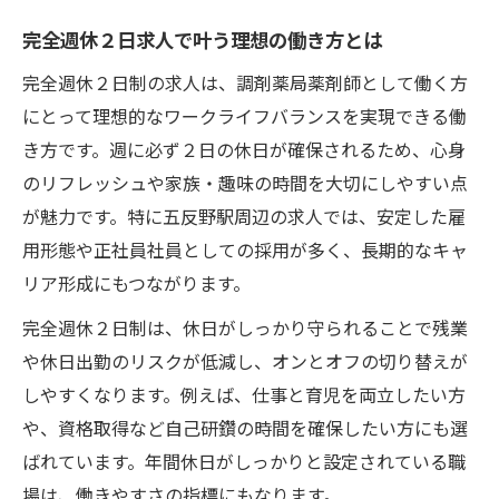
由
完全週休２日求人で叶う理想の働き方とは
調剤薬局で実現する完全週休２日制の魅力
完全週休２日制の求人は、調剤薬局薬剤師として働く方
完全週休２日求人が薬剤師の働きやすさを
にとって理想的なワークライフバランスを実現できる働
左右
き方です。週に必ず２日の休日が確保されるため、心身
完全週休２日制で得られるプライベートの
のリフレッシュや家族・趣味の時間を大切にしやすい点
充実
が魅力です。特に五反野駅周辺の求人では、安定した雇
薬剤師が求める完全週休２日求人の条件整
用形態や正社員社員としての採用が多く、長期的なキャ
理
リア形成にもつながります。
働きやすさを重視するなら完全週休２日が魅力
完全週休２日制は、休日がしっかり守られることで残業
完全週休２日求人で働きやすさを体感しよ
や休日出勤のリスクが低減し、オンとオフの切り替えが
う
しやすくなります。例えば、仕事と育児を両立したい方
調剤薬局薬剤師に選ばれる完全週休２日求
や、資格取得など自己研鑽の時間を確保したい方にも選
人
ばれています。年間休日がしっかりと設定されている職
場は、働きやすさの指標にもなります。
働きやすい職場環境と完全週休２日の関係