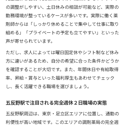
完全週休２日求人が安定就業に繋がる理由
の調整がしやすい、土日休みの相談が可能など、実際の
調剤薬局薬剤師に長く選ばれる職場環境
勤務環境が整っているケースが多いです。実際に働く薬
安心感のある完全週休２日職場の魅力解説
剤師からは「しっかり休めることで集中して仕事に取り
長期就業を目指すなら完全週休２日が最適
組める」「プライベートの予定も立てやすい」といった
声が寄せられています。
五反野駅で見つける安心完全週休２日求人
通勤しやすい調剤薬局求人で叶う理想の働き方
ただし、求人によっては曜日固定休やシフト制など休み
方に違いがあるため、自分の希望に合った条件かどうか
完全週休２日求人と通勤のしやすさの重要
を確認することが大切です。また、年間休日や有給取得
性
率、昇給・賞与といった福利厚生もあわせてチェック
五反野駅近く調剤薬局で快適に働くコツ
し、長く活躍できる職場を選びましょう。
調剤薬局薬剤師におすすめ通勤便利な求人
完全週休２日で叶う通勤ストレスフリー生
五反野駅で注目される完全週休２日職場の実態
活
五反野駅周辺は、東京・足立区エリアに位置し、通勤の
理想の働き方は完全週休２日求人で実現可
利便性が高い地域です。このエリアの調剤薬局の完全週
能