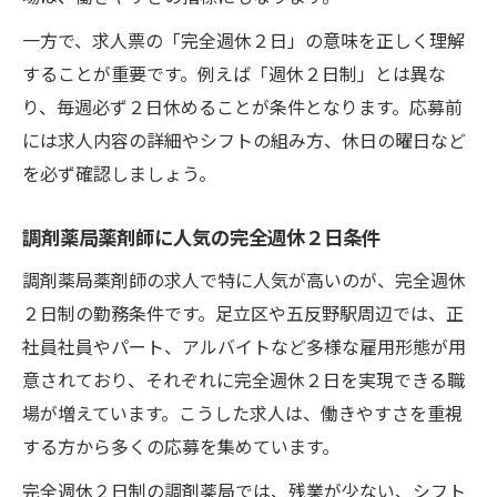
性
一方で、求人票の「完全週休２日」の意味を正しく理解
完全週休２日制がもたらす仕事と生活の両
することが重要です。例えば「週休２日制」とは異な
立
り、毎週必ず２日休めることが条件となります。応募前
には求人内容の詳細やシフトの組み方、休日の曜日など
薬剤師が語る完全週休２日職場のメリット
を必ず確認しましょう。
ワークライフバランス実現する五反野駅求人
完全週休２日求人でワークライフバランス
調剤薬局薬剤師に人気の完全週休２日条件
実現
調剤薬局薬剤師の求人で特に人気が高いのが、完全週休
調剤薬局薬剤師の生活充実には完全週休２
２日制の勤務条件です。足立区や五反野駅周辺では、正
日
社員社員やパート、アルバイトなど多様な雇用形態が用
五反野駅求人で叶える理想のワークライフ
意されており、それぞれに完全週休２日を実現できる職
完全週休２日制が支える働き方改革の実情
場が増えています。こうした求人は、働きやすさを重視
プライベート満喫できる完全週休２日職場
する方から多くの応募を集めています。
安心して長く働ける完全週休２日職場の特徴
完全週休２日制の調剤薬局では、残業が少ない、シフト