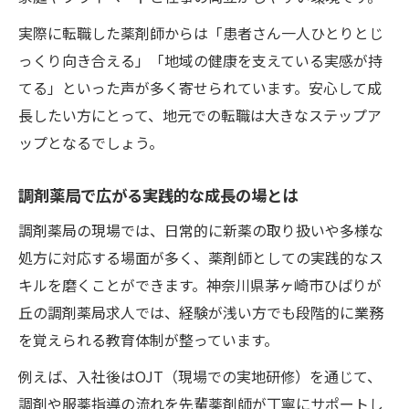
境
実際に転職した薬剤師からは「患者さん一人ひとりとじ
働きやすさ重視の職場で始めるスキルアッ
っくり向き合える」「地域の健康を支えている実感が持
プ
てる」といった声が多く寄せられています。安心して成
成長環境が整う調剤薬局の魅力を紹介
長したい方にとって、地元での転職は大きなステップア
薬剤師転職で得られる日々の変化と発見
ップとなるでしょう。
現場で実践できるスキルアップ支援制度
安心して働ける地域密着のサポート体制
調剤薬局で広がる実践的な成長の場とは
仕事内容から見える茅ヶ崎薬剤師キャリアの広
調剤薬局の現場では、日常的に新薬の取り扱いや多様な
がり
処方に対応する場面が多く、薬剤師としての実践的なス
幅広い業務で実現する薬剤師スキルアップ
キルを磨くことができます。神奈川県茅ヶ崎市ひばりが
丘の調剤薬局求人では、経験が浅い方でも段階的に業務
仕事内容の多様性が転職後の成長を後押し
を覚えられる教育体制が整っています。
毎日の業務から学ぶ専門知識の深め方
実践的な現場経験がキャリア形成に直結
例えば、入社後はOJT（現場での実地研修）を通じて、
調剤や服薬指導の流れを先輩薬剤師が丁寧にサポートし
調剤業務を通じたスキルアップ成功例