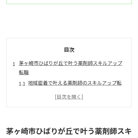
目次
茅ヶ崎市ひばりが丘で叶う薬剤師スキルアップ
転職
地域密着で叶える薬剤師のスキルアップ転
職
調剤薬局で広がる実践的な成長の場とは
神奈川県茅ヶ崎市で注目の転職メリット
スキルアップ志向の薬剤師に選ばれる理由
茅ヶ崎市ひばりが丘で叶う薬剤師スキ
地域医療と連携した新たなキャリア形成