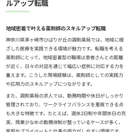
ルアップ転職
転職希望なら注目の茅ヶ崎市調剤薬局勤務体験
調剤薬局勤務で学ぶスキルアップの実情
転職者が感じる現場の雰囲気と魅力紹介
地域密着で叶える薬剤師のスキルアップ転職
勤務体験でわかる成長機会の多さとは
神奈川県茅ヶ崎市ひばりが丘の調剤薬局では、地域に根
実務を通じて身につく医療知識の広がり
ざした医療を実践できる環境が魅力です。転職を考える
薬剤師転職時に重視したい職場の特徴
薬剤師にとって、地域密着型の職場は患者さんとの距離
が近く、日々の対話を通じて幅広い症例に対応する力を
職場環境が魅力の茅ヶ崎市薬剤師求人徹底解説
養えます。こうした現場経験は、薬剤師としての実践力
温かな職場で叶えるスキルアップの毎日
や応用力のスキルアップにつながります。
現場の声に基づく働きやすさのポイント
また、調剤薬局の求人では、勤務時間や休日がしっかり
職場環境がキャリア形成に与える影響
管理されており、ワークライフバランスを重視できる点
転職先選びで注目したい教育と雰囲気
も大きな特徴です。たとえば、週休2日制や年間休日の充
安心して成長できるサポート体制の実態
実、残業少なめの勤務体制が整っているケースが多く、
地域の調剤薬局で実感する働きやすさと成長環
家庭やプライベートと仕事の両立がしやすい環境です。