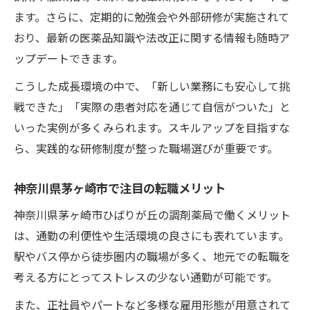
ます。さらに、定期的に勉強会や外部研修が実施されて
教育体制に注目したい薬剤師転職の現場事情
おり、最新の医薬品知識や法改正に関する情報も随時ア
教育体制が充実した職場でスキルアップ
ップデートできます。
研修制度の活用で専門性を高める方法
こうした成長環境の中で、「新しい業務にも安心して挑
転職後すぐに学べる実践的な知識とは
戦できた」「実際の患者対応を通じて自信がついた」と
薬剤師向け育成支援が成長を後押し
いった実例が多くみられます。スキルアップを目指すな
教育環境の違いがキャリア選択の決め手
ら、実践的な研修制度が整った職場選びが重要です。
神奈川県茅ヶ崎市で注目の転職メリット
神奈川県茅ヶ崎市ひばりが丘の調剤薬局で働くメリット
は、通勤の利便性や生活環境の良さにも表れています。
駅やバス停から徒歩圏内の職場が多く、地元での転職を
考える方にとってストレスの少ない通勤が可能です。
また、正社員やパートなど多様な雇用形態が用意されて