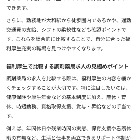
できます。
福利厚生の改善がもたらす現場の変化
福利厚生で選ぶ大和駅エリアの職場環境を解説
さらに、勤務地が大和駅から徒歩圏内であるかや、通勤
交通費の支給、シフトの柔軟性なども確認ポイントで
福利厚生で差がつく大和駅エリアの特徴
す。これらを総合的に比較することで、自分に合った福
職場環境を比較する際の福利厚生の視点
利厚生充実の職場を見つけやすくなります。
福利厚生重視の薬剤師が選ぶ職場環境とは
大和駅近くの職場で重視すべき福利厚生
福利厚生で比較する調剤薬局求人の見極めポイント
福利厚生が職場の雰囲気を左右する理由
調剤薬局の求人を比較する際は、福利厚生の内容を細か
くチェックすることが大切です。特に注目したいのは、
健康保険や厚生年金などの基本制度に加え、産休・育
休、時短勤務、資格取得支援、賞与・昇給などの手当で
す。
例えば、年間休日や残業時間の実態、保育支援や看護休
暇の有無など、生活と仕事を両立できるサポート体制が