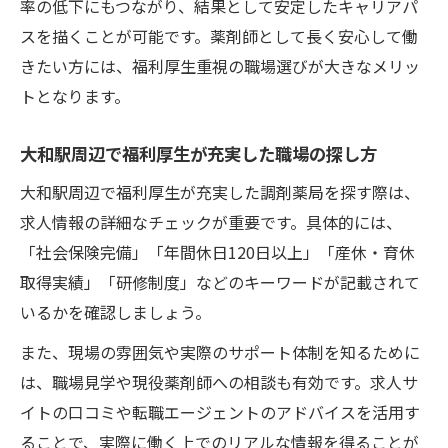
率の低下にもつながり、結果として安定したキャリアパ
福利厚生が働き方の多様性を広げる理由
スを描くことが可能です。薬剤師として長く安心して働
きたい方には、福利厚生重視の職場選びが大きなメリッ
薬剤師の生活を支える福利厚生の重要性
トとなります。
福利厚生を活かしたキャリア形成の秘訣を紹介
福利厚生が薬剤師のキャリア成長を後押し
大和駅周辺で福利厚生が充実した職場の探し方
キャリア形成に役立つ福利厚生の活用方法
大和駅周辺で福利厚生が充実した調剤薬局を探す際は、
調剤薬局で福利厚生を活かすステップ
求人情報の詳細なチェックが重要です。具体的には、
福利厚生が長期的なキャリア設計に貢献
「社会保険完備」「年間休日120日以上」「産休・育休
薬剤師の資格取得を支える福利厚生の特徴
取得実績」「研修制度」などのキーワードが記載されて
働きやすさを支える福利厚生のリアルな実例
いるかを確認しましょう。
現場で感じる福利厚生の働きやすさ
また、現場の雰囲気や実際のサポート体制を知るために
実際の薬剤師が体感した福利厚生の効果
は、職場見学や現役薬剤師への相談も有効です。求人サ
福利厚生が支える快適な職場環境の秘訣
イトの口コミや転職エージェントのアドバイスを活用す
福利厚生の工夫で長く働ける理由を紹介
ることで、実際に働く上でのリアルな情報を得ることが