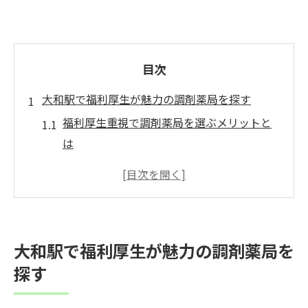
目次
大和駅で福利厚生が魅力の調剤薬局を探す
福利厚生重視で調剤薬局を選ぶメリットと
は
大和駅周辺で福利厚生が充実した職場の探
し方
福利厚生で比較する調剤薬局求人の見極め
ポイント
大和駅で福利厚生が魅力の調剤薬局を
薬剤師が感じる福利厚生のリアルな魅力
探す
福利厚生が働きやすさにつながる理由を解
説