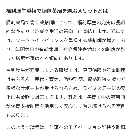
薬剤師が安心できる福利厚生のある職場とは
福利厚生重視で調剤薬局を選ぶメリットとは
福利厚生が薬剤師の安心を支えるポイント
調剤薬局で働く薬剤師にとって、福利厚生の充実は長期
安心感を生む調剤薬局の福利厚生事例
的なキャリア形成や生活の質向上に直結します。近年で
働く上で重要な福利厚生の具体的な内容
は、ワークライフバランスを重視する薬剤師が増えてお
薬剤師目線で見る福利厚生のチェック項目
り、年間休日や有給休暇、社会保険完備などの制度が整
福利厚生で変わる職場の雰囲気と働き方
った職場が選ばれる傾向にあります。
ワークライフバランス重視なら福利厚生充実の
福利厚生が充実している職場では、健康保険や年金制度
環境へ
はもちろん、産休・育休、時短勤務、資格取得支援など
福利厚生がワークライフバランスに与える
多様なサポートが受けられるため、ライフステージの変
影響
化にも柔軟に対応できます。例えば、子育て中の薬剤師
ワークライフバランスを叶える福利厚生の
が保育支援制度を活用して安心して働き続けられる実例
条件
もあります。
調剤薬局で実現する福利厚生と私生活の両
このような環境は、仕事へのモチベーション維持や離職
立