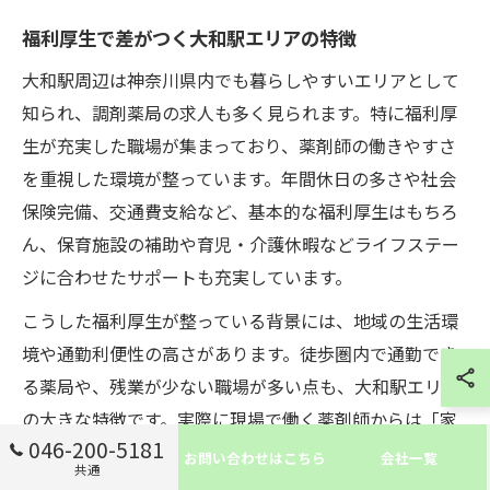
福利厚生で差がつく大和駅エリアの特徴
大和駅周辺は神奈川県内でも暮らしやすいエリアとして
知られ、調剤薬局の求人も多く見られます。特に福利厚
生が充実した職場が集まっており、薬剤師の働きやすさ
を重視した環境が整っています。年間休日の多さや社会
保険完備、交通費支給など、基本的な福利厚生はもちろ
ん、保育施設の補助や育児・介護休暇などライフステー
ジに合わせたサポートも充実しています。
こうした福利厚生が整っている背景には、地域の生活環
境や通勤利便性の高さがあります。徒歩圏内で通勤でき
る薬局や、残業が少ない職場が多い点も、大和駅エリア
の大きな特徴です。実際に現場で働く薬剤師からは「家
046-200-5181
庭と両立しやすい」「ブランクからの復帰も安心」とい
お問い合わせはこちら
会社一覧
共通
った声が多く寄せられています。福利厚生の充実度が、