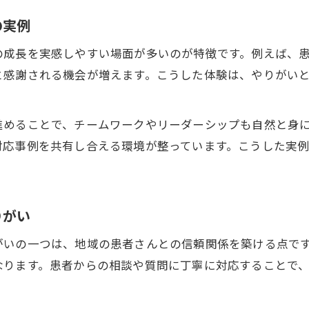
薬剤師のキャリアに役立つ対人業務の極意を探る
の実例
対人業務経験がキャリア形成に与える効果
薬剤師が実践する対人業務スキルアップ術
の成長を実感しやすい場面が多いのが特徴です。例えば、
キャリアアップに必要な対人力の磨き方
と感謝される機会が増えます。こうした体験は、やりがい
働きながら学ぶ対人業務の極意とは
対人業務を通じた専門性の高め方を解説
進めることで、チームワークやリーダーシップも自然と身
対応事例を共有し合える環境が整っています。こうした実
働くなら大和駅！対人業務で磨く対応力と自信
大和駅の職場で培う対人業務の自信と成長
対応力を高めるための対人業務の実践例
りがい
働きやすい環境が対人業務の上達を支援
安心して対人業務を学べるサポート体制
がいの一つは、地域の患者さんとの信頼関係を築ける点で
なります。患者からの相談や質問に丁寧に対応することで
現場経験が自信に変わる対人業務の魅力