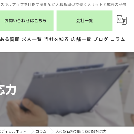
でスキルアップを目指す薬剤師が大和駅周辺で働くメリットと成長の秘訣
お問い合わせはこちら
会社一覧
ある質問
求人一覧
当社を知る
店舗一覧
ブログ
コラム
薬剤師
シーエスメディカルネット
医療事務
株式会社ジェムス
応力
正社員
株式会社かもめ薬局
常勤
有限会社トレーフル
パート
メディカルネット
コラム
大和駅勤務で磨く薬剤師対応力