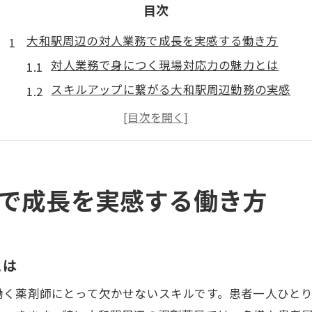
目次
大和駅周辺の対人業務で成長を実感する働き方
対人業務で身につく現場対応力の魅力とは
スキルアップに繋がる大和駅周辺勤務の実感
調剤薬局での対人業務経験が生む成長の実例
大和駅の職場で得られる対人業務のやりがい
患者対応を通じた対人業務スキル向上のヒント
薬剤師が実感した対人業務スキルアップの現実
で成長を実感する働き方
対人業務で磨かれる薬剤師の信頼構築力
現場の声から学ぶ対人業務スキルアップ術
患者との距離を縮める対人業務の実際の工夫
とは
薬剤師の成長を促す対人業務サポート体制
働く薬剤師にとって欠かせないスキルです。患者一人ひと
日々の業務を活かした対人力強化のポイント