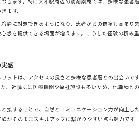
につきます。特に大和駅周辺の調剤薬局では、多様な患者
通勤便利な大和駅で得られる対人力と自己成長
いきます。
大和駅周辺勤務で高まる対人業務スキルの意識
も冷静に対処できるようになり、患者からの信頼も高まり
アクセス良好な職場で自己成長を実感しよう
安心感を提供できる場面が増えます。こうした経験の積み
対人業務経験が自己成長に与える影響とは
ストレスを減らす通勤環境と対人業務の関係
働きやすさが対人業務スキルアップに直結
の実感
対人業務に興味がある方へ伝えたい現場の魅力
メリットは、アクセスの良さと多様な患者層との出会いで
現場で感じる対人業務のやりがいと成長実感
また、近隣には医療機関や福祉施設も多いため、他職種と
対人業務に携わる楽しさと日々の充実感
職場体験で見えてくる対人業務の本質
んと接することで、自然とコミュニケーション力が向上し
未経験者も挑戦しやすい対人業務の環境
経験がそのままスキルアップに繋がりやすい点も魅力です
現場スタッフが語る対人業務の魅力ポイント