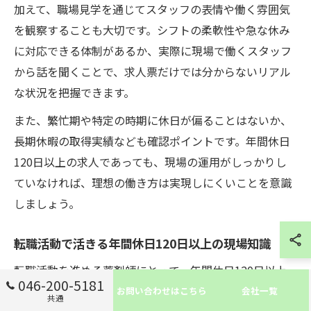
加えて、職場見学を通じてスタッフの表情や働く雰囲気
を観察することも大切です。シフトの柔軟性や急な休み
に対応できる体制があるか、実際に現場で働くスタッフ
から話を聞くことで、求人票だけでは分からないリアル
な状況を把握できます。
また、繁忙期や特定の時期に休日が偏ることはないか、
長期休暇の取得実績なども確認ポイントです。年間休日
120日以上の求人であっても、現場の運用がしっかりし
ていなければ、理想の働き方は実現しにくいことを意識
しましょう。
転職活動で活きる年間休日120日以上の現場知識
転職活動を進める薬剤師にとって、年間休日120日以上
046-200-5181
の現場知識は大きな強みとなります。実際の取得状況や
お問い合わせはこちら
会社一覧
共通