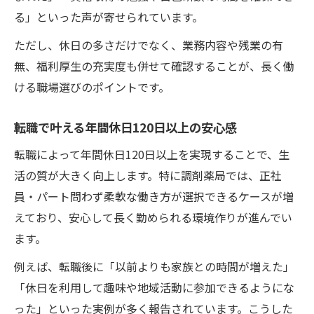
現場の声からみる年間休日120日以上の価値
る」といった声が寄せられています。
年間休日120日以上の職場選びで後悔しない
ただし、休日の多さだけでなく、業務内容や残業の有
方法
無、福利厚生の充実度も併せて確認することが、長く働
薬剤師が評価する年間休日120日以上の職場
ける職場選びのポイントです。
実例
年間休日120日以上の求人を見極める現場ポ
転職で叶える年間休日120日以上の安心感
イント
転職によって年間休日120日以上を実現することで、生
転職活動で活きる年間休日120日以上の現場
活の質が大きく向上します。特に調剤薬局では、正社
知識
員・パート問わず柔軟な働き方が選択できるケースが増
年間休日重視の転職で叶う日々の充実感とは
えており、安心して長く勤められる環境作りが進んでい
年間休日120日以上がもたらす毎日の充実感
ます。
転職で実感する年間休日120日以上の効果
例えば、転職後に「以前よりも家族との時間が増えた」
年間休日120日以上の仕事で得られる生活の
「休日を利用して趣味や地域活動に参加できるようにな
質
った」といった実例が多く報告されています。こうした