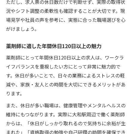
ただし、求人票の休日数だけで判断せず、実際の取得状
薬剤師が語る年間休日120日以上の取得状況
況やシフト調整の柔軟性も確認することが大切です。現
年間休日120日以上で安心できるシフト体制
場見学や社員の声を参考に、実態に合った職場選びを心
がけましょう。
転職先で注目したい年間休日120日以上の実
態
薬剤師に適した年間休日120日以上の魅力
家族時間も大切にできる職場探しのコツ
薬剤師にとって年間休日120日以上の求人は、ワークラ
年間休日120日以上で家族との時間を確保
イフバランスを重視したい方にとって非常に魅力的で
転職で得たい年間休日120日以上のメリット
す。休日が多いことで、日々の業務によるストレスの軽
家族も安心できる年間休日120日以上の職場
減や、家族・友人との時間を大切にできるメリットがあ
条件
ります。
年間休日120日以上で実感する家族時間の大
また、休日が多い職場は、健康管理やメンタルヘルスの
切さ
維持にもつながります。実際に大和駅周辺で働く薬剤師
薬剤師が選ぶ年間休日120日以上の職場特徴
からは、「休日がしっかり取れるので気持ちに余裕が生
現場目線で見る年間休日120日以上の仕事選び
まれた」「資格取得の勉強や自己研鑽の時間を確保でき