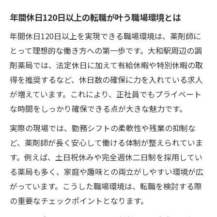
フバランス
年間休日120日以上の転職が叶う職場環境とは
薬剤師が年間休日120日以上を選ぶ理由と背
年間休日120日以上を実現できる職場環境は、薬剤師に
景
とって理想的な働き方への第一歩です。大和駅周辺の調
ワークライフバランスに効く年間休日120日
剤薬局では、法定休日に加えて有給休暇や特別休暇の取
以上の利点
得を推奨するなど、休日数の確保に力を入れている求人
年間休日120日以上で家族時間も大切にでき
が増えています。これにより、正社員でもプライベート
る働き方
な時間をしっかり確保できる点が大きな魅力です。
転職時に重視したい年間休日120日以上の条
実際の現場では、勤務シフトの柔軟性や残業の抑制な
件
ど、薬剤師が長く安心して働ける体制が整えられていま
薬剤師が安心して働くための休日取得実態
す。例えば、土日祝休みや完全週休二日制を採用してい
年間休日120日以上の薬剤師の休日実態を解
る薬局も多く、家庭や趣味との両立がしやすい環境が広
説
がっています。こうした職場環境は、転職を検討する際
年間休日120日以上で実現する安心の職場環
の重要なチェックポイントとなります。
境