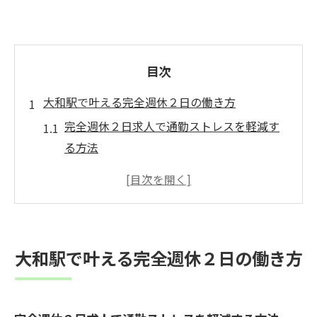
目次
大和駅で叶える完全週休２日の働き方
完全週休２日求人で通勤ストレスを軽減す
る方法
調剤薬局で実現する理想の完全週休２日生
活
大和駅周辺で人気の完全週休２日求人の特
徴
大和駅で叶える完全週休２日の働き方
完全週休２日制が薬剤師にもたらす安心感
と安定性
完全週休２日求人でキャリアと私生活の両