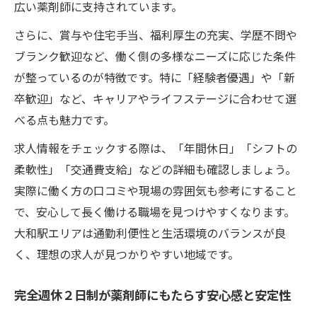
広い薬剤師に支持されています。
ライフステージに合わせた完全週休２日求
さらに、賞与や住宅手当、福利厚生の充実、学歴不問や
人の選択
ブランク歓迎など、働く側の多様なニーズに応じた条件
土日休みや残業なし求人のリアルな現状
が整っているのが特徴です。特に「経験者優遇」や「新
完全週休２日制と土日休み求人の違いを解
卒歓迎」など、キャリアやライフステージに合わせて選
説
べる点も魅力です。
残業なしが魅力の完全週休２日求人の実態
求人情報をチェックする際は、「年間休日」「シフトの
土日休み希望者必見の完全週休２日求人の
柔軟性」「交通費支給」などの詳細も確認しましょう。
選び方
実際に働く方の口コミや現場の雰囲気も参考にすること
現場で求められる完全週休２日求人のポイ
で、安心して長く働ける職場を見つけやすくなります。
ント
大和駅エリアは通勤利便性と生活環境のバランスが良
完全週休２日求人で叶う働きやすさの理由
く、理想の求人が見つかりやすい地域です。
完全週休２日制が薬剤師にもたらす安心感と安定性