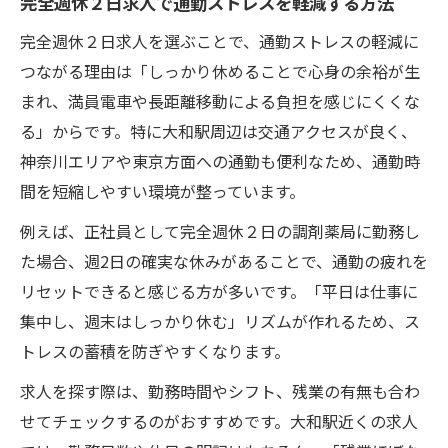
完全週休２日求人で通勤ストレスを軽減する方法
立を実現
完全週休２日求人を選ぶことで、通勤ストレスの軽減に
ワークライフ充実を目指す薬剤師の求人探し
つながる理由は「しっかり休めることで心身の余裕が生
完全週休２日制度が叶えるワークライフバ
まれ、満員電車や長距離移動による負担を感じにくくな
ランス
る」からです。特に大和駅周辺は交通アクセスが良く、
薬剤師が注目する完全週休２日求人の選び
神奈川エリアや東京方面への通勤も便利なため、通勤時
方
間を短縮しやすい環境が整っています。
完全週休２日求人で叶うプライベート充実
例えば、正社員として完全週休２日の調剤薬局に勤務し
のコツ
た場合、週2日の確実な休みがあることで、通勤の疲れを
働きやすさを重視した完全週休２日求人の
リセットできると感じる方が多いです。「平日は仕事に
探し方
集中し、週末はしっかり休む」リズムが作れるため、ス
調剤薬局で実感する完全週休２日制の魅力
トレスの蓄積を防ぎやすくなります。
安心感ある完全週休２日求人の選び方
求人を探す際は、勤務時間やシフト、残業の有無も合わ
完全週休２日求人を選ぶ際の信頼できるチ
せてチェックするのがおすすめです。大和駅近くの求人
ェック項目