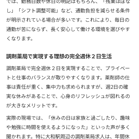
では、勤務日数や休日の明記はもちろん、「残業ほぼな
調剤薬局で安心して働ける完全週休２日求
し」「シフト調整可能」など、通勤負担を減らせる条件
人の探し方
が明示されている場合が多いです。これにより、毎日の
完全週休２日制の職場で感じる働きやすさ
通勤が苦にならず、長く安心して働ける環境を選びやす
の理由
くなります。
福利厚生が充実した完全週休２日求人の見
調剤薬局で実現する理想の完全週休２日生活
つけ方
長く働ける完全週休２日求人の共通ポイン
調剤薬局で完全週休２日を実現することで、プライベー
ト
トと仕事のバランスが取りやすくなります。薬剤師の仕
事は責任が重く、集中力も求められますが、週2日の確
正社員で安定できる大和駅の職場事情
実な休みがあることで、心身のリフレッシュが図れるの
完全週休２日求人が叶える正社員としての
が大きなメリットです。
安定感
正社員希望者におすすめの完全週休２日求
実際の現場では、「休みの日は家族と過ごしたり、趣味
人の特徴
や勉強に時間を使えるようになった」といった声が多く
聞かれます。特に大和駅周辺の調剤薬局求人は、年間休
大和駅周辺で見つかる安定の完全週休２日