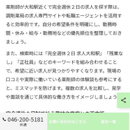
薬剤師が大和駅近くで完全週休２日の求人を探す際は、
調剤薬局の求人専門サイトや転職エージェントを活用す
ると効率的です。自分の希望条件を明確にし、勤務時
間・休み・給与・勤務地などの優先順位を整理しておき
ましょう。
また、検索時には「完全週休２日 求人大和駅」「残業な
し」「正社員」などのキーワードを組み合わせること
で、希望に近い求人が見つかりやすくなります。現場の
口コミや実際に働いている薬剤師の体験談も参考にする
と、ミスマッチを防げます。複数の求人を比較し、見学
や面談を通じて具体的な働き方をイメージしましょう。
完全週休２日制で叶う趣味や家庭との両立術
046-200-5181
お問い合わせはこちら
会社一覧
完全週休２日制の職場では、計画的に休みが取得できる
共通