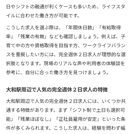
日やシフトの融通が利くケースも多いため、ライフスタ
求人
イルに合わせた働き方が可能です。
長期勤務しやすい完全週休２日求人の選び
方
こうした求人を選ぶ際は、「年間休日数」「有給取得
率」「残業の有無」なども確認しましょう。例えば、子
正社員薬剤師が感じる完全週休２日制の魅
育て中の方や資格取得を目指す方、ワークライフバラン
力
スを重視したい方には、完全週休２日求人が理想的な選
プライベートも大切にできる薬剤師転職術
択肢となります。現場のリアルな声や利用者の体験談を
完全週休２日求人でプライベート充実を実
参考に、自分に合った働き方を見つけましょう。
現
転職時に注目したい完全週休２日求人の条
大和駅周辺で人気の完全週休２日求人の特徴
件
大和駅周辺で人気の完全週休２日求人には、いくつか共
薬剤師転職で選ぶべき完全週休２日求人の
通する特徴があります。まず「シフト制で土日も選択可
探し方
能」「残業ほぼなし」「正社員雇用が安定」といった条
完全週休２日制で叶う趣味や家庭との両立
件が多くみられます。こうした求人は、経験を問わず幅
術