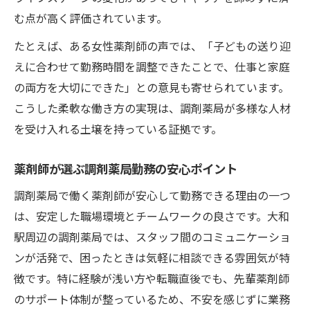
む点が高く評価されています。
調剤薬局で得られる働きやすさの本質
調剤薬局でのストレスフリーな職場選び
たとえば、ある女性薬剤師の声では、「子どもの送り迎
女性薬剤師が調剤薬局で感じる安心感と成長
えに合わせて勤務時間を調整できたことで、仕事と家庭
の両方を大切にできた」との意見も寄せられています。
調剤薬局は女性薬剤師に選ばれる理由
こうした柔軟な働き方の実現は、調剤薬局が多様な人材
調剤薬局で実感する女性の働きやすさ
を受け入れる土壌を持っている証拠です。
調剤薬局薬剤師のキャリア支援体制を解説
調剤薬局で子育て支援が充実するポイント
薬剤師が選ぶ調剤薬局勤務の安心ポイント
調剤薬局薬剤師の成長を後押しする環境
調剤薬局で働く薬剤師が安心して勤務できる理由の一つ
ワークライフバランス重視の職場選びを解説
は、安定した職場環境とチームワークの良さです。大和
調剤薬局で叶う理想のワークライフバラン
駅周辺の調剤薬局では、スタッフ間のコミュニケーショ
ス
ンが活発で、困ったときは気軽に相談できる雰囲気が特
調剤薬局薬剤師が無理なく働く秘訣
徴です。特に経験が浅い方や転職直後でも、先輩薬剤師
調剤薬局勤務の休日やシフトの柔軟性
のサポート体制が整っているため、不安を感じずに業務