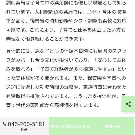
調剤薬局は子育て中の薬剤師にも優しい職場として知ら
れています。大和駅周辺の薬局では、産休・育休の取得
率が高く、復帰後の時短勤務やシフト調整も柔軟に対応
可能です。これにより、子育てと仕事を両立したい方も
無理なく働き続けることができます。
具体的には、急な子どもの体調不良時にも周囲のスタッ
フがカバーし合う文化が根付いており、「安心してお休
みを取れる」「子育て経験者が多く相談しやすい」とい
った実体験が多く聞かれます。また、保育園や学童への
送迎に配慮した勤務時間の調整や、家族行事に合わせた
有給取得も推奨されています。こうした支援体制が、子
育て世代の薬剤師から高評価を得ています。
調剤薬局薬剤師の成長を後押しする環境
046-200-5181
お問い合わせはこちら
会社一覧
共通
調剤薬局の薬剤師は、日々の業務の中で幅広い経験を積