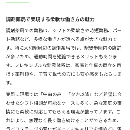
駅近調剤薬局で感じる時間的メリット
調剤薬局で実現する柔軟な働き方の魅力
調剤薬局薬剤師の通勤ストレス軽減法
調剤薬局で叶うワークライフバランス実現
調剤薬局での勤務は、シフトの柔軟さや時短勤務、パー
ト勤務など、多様な働き方が選べる点が大きな魅力で
やりがい実感できる調剤薬局薬剤師のリアル
す。特に大和駅周辺の調剤薬局では、駅徒歩圏内の店舗
調剤薬局薬剤師が語るやりがいの実感
が多いため、通勤時間を短縮できるメリットもありま
調剤薬局で患者と向き合う喜びとは
す。フレキシブルな勤務体系は、家庭と仕事の両立を目
調剤薬局での現場経験が成長を後押し
指す薬剤師や、子育て世代の方にも安心感をもたらしま
調剤薬局薬剤師の達成感ある日常
す。
調剤薬局で実感できる仕事の意義
実際に現場では「午前のみ」「夕方以降」など希望に合
働きやすさ求めるなら調剤薬局勤務がおすすめ
わせたシフト相談が可能なケースも多く、急な家庭の事
調剤薬局勤務が働きやすいと感じる理由
情にも柔軟に対応してもらえる環境が整っています。こ
調剤薬局の労働環境とサポート体制の充実
れにより、無理なく長く働き続けることができるため、
調剤薬局薬剤師の残業実態と対策例
ライフステージの変化があってもキャリアを諦めずに済