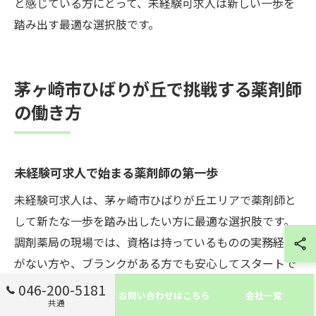
と感じている方にとって、未経験可求人は新しい一歩を
踏み出す最適な選択肢です。
茅ヶ崎市ひばりが丘で挑戦する薬剤師
の働き方
未経験可求人で始まる薬剤師の第一歩
未経験可求人は、茅ヶ崎市ひばりが丘エリアで薬剤師と
して新たな一歩を踏み出したい方に最適な選択肢です。
調剤薬局の現場では、資格は持っているものの実務経験
がない方や、ブランクがある方でも安心してスタートで
きる環境が整っています。段階的な研修や丁寧な
046-200-5181
お問い合わせはこちら
会社一覧
共通
OJT（現場指導）により、基本的な調剤業務から患者様