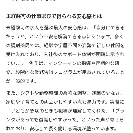
未経験可求人で得るスタッフ同士の連携力
未経験可の仕事選びで得られる安心感とは
未経験から成長できる職場環境を徹底解説
未経験可の求人を選ぶ最大の安心感は、「自分にできる
未経験可求人でスキルアップできる理由
だろうか」という不安を解消できる点にあります。多く
未経験可求人の成長支援制度を紹介
の調剤薬局では、経験や学歴不問の姿勢で新しい仲間を
未経験可求人で挑戦できる業務内容とは
受け入れており、入社後のサポート体制が明確に示され
未経験可求人がキャリア形成を後押し
ています。例えば、マンツーマンの指導や定期的な研
未経験可求人で経験値を積むメリット
修、段階的な業務習得プログラムが用意されていること
茅ヶ崎市ひばりが丘で挑戦する薬剤師の働き方
が一般的です。
未経験可求人で始まる薬剤師の第一歩
また、シフトや勤務時間の柔軟な調整、残業の少なさ、
未経験可求人が支える地元医療の現場
家庭や子育てとの両立がしやすい点も魅力です。実際に
未経験可求人で地域貢献する働き方を提案
「子どもが急病のときも職場が理解してくれた」「ブラ
ンクがあっても復職しやすかった」といった声が寄せら
未経験可求人で実感できるやりがいと成長
れており、安心して長く働ける環境が整っています。
未経験可求人で地域に必要とされる存在へ