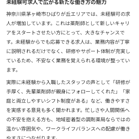
未経験可求人で広がる新たな働き方の魅力
調剤薬局未経験可求人の仕事内容を解説
未経験可の薬剤師求人で重視されること
神奈川県茅ヶ崎市ひばりが丘エリアでは、未経験可の求
人が増加しています。これは薬剤師として新しいキャリ
子育てと両立しやすい未経験可求人の魅力
アをスタートさせたい方にとって、大きなチャンスで
子育て世代に支持される未経験可求人環境
す。未経験からでも応募できる求人は、業務内容が丁寧
未経験可求人で実現する柔軟なシフト対応
に説明されるだけでなく、研修やサポート体制が充実し
未経験可求人なら子育てとの両立が可能
ているため、不安なく業務を覚えられる環境が整ってい
家事と両立できる未経験可求人の特徴
ます。
未経験可求人で得られるワークライフバラ
実際に未経験から入職したスタッフの声として「研修が
ンス
手厚く、先輩薬剤師が親身にフォローしてくれた」「家
人間関係重視ならおすすめの未経験可ワーク
庭と両立しやすいシフト制度がある」など、働きやすさ
未経験可求人でアットホームな職場を実感
を実感する意見も多く聞かれます。忙しさや人間関係へ
人間関係が良い未経験可求人の見極め方
の不安を抱える方も、地域密着型の調剤薬局ならではの
未経験可求人で築く温かなチームワーク
温かい雰囲気や、ワークライフバランスへの配慮が働き
やすさにつながります。
未経験可求人が叶える安心のサポート体制