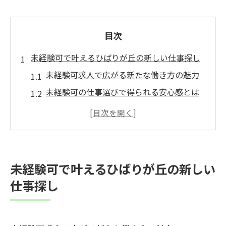
目次
未経験可で叶えるひばりが丘の新しい仕事探し
未経験可求人で広がる新たな働き方の魅力
未経験可の仕事選びで得られる安心感とは
地域密着型の未経験可求人で実現する活躍
未経験可求人がもたらすキャリアの可能性
未経験可で始める方が抱える不安の解消法
安心して始める調剤薬局の未経験求人案内
未経験可で叶えるひばりが丘の新しい
未経験可の調剤薬局求人が選ばれる理由
仕事探し
未経験可求人で叶う研修とサポート体制
安心して働ける未経験可求人の職場環境