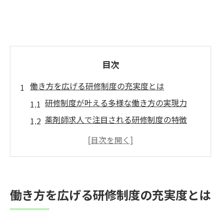
目次
働き方を広げる研修制度の充実度とは
研修制度が叶える多様な働き方の実現力
薬剤師求人で注目される研修制度の特徴
調剤薬局転職時に重視すべき研修制度とは
かかりつけ薬剤師にも役立つ研修制度の魅
力
在宅薬剤師として成長できる研修制度の内
働き方を広げる研修制度の充実度とは
容
薬剤師キャリアを支える成長支援プログラム