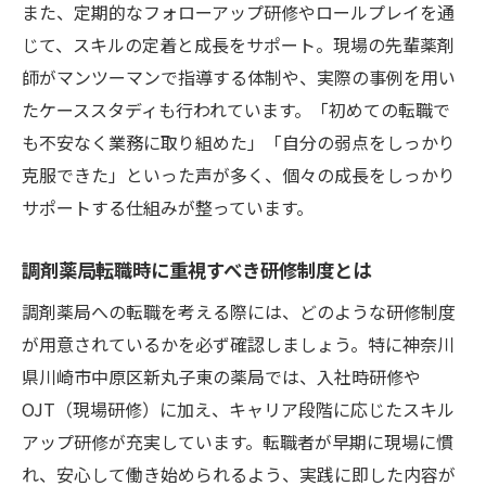
薬剤師としての挑戦心を支える研修制度
また、定期的なフォローアップ研修やロールプレイを通
キャリア不安も解消する評価制度と研修
じて、スキルの定着と成長をサポート。現場の先輩薬剤
研修制度と連動した評価システムの透明性
師がマンツーマンで指導する体制や、実際の事例を用い
たケーススタディも行われています。「初めての転職で
評価制度で見える薬剤師の成長支援の形
も不安なく業務に取り組めた」「自分の弱点をしっかり
キャリア不安を解消する研修と評価の関係
克服できた」といった声が多く、個々の成長をしっかり
調剤薬局での実践を生かす評価と研修制度
サポートする仕組みが整っています。
転職希望者も納得できる評価制度のポイン
ト
調剤薬局転職時に重視すべき研修制度とは
こうして描く未来像と地域医療の役割
調剤薬局への転職を考える際には、どのような研修制度
研修制度が描く薬剤師の未来像と地域貢献
が用意されているかを必ず確認しましょう。特に神奈川
地域医療を支える薬剤師研修制度の重要性
県川崎市中原区新丸子東の薬局では、入社時研修や
調剤薬局勤務が広げる地域での役割と成長
OJT（現場研修）に加え、キャリア段階に応じたスキル
かかりつけ薬剤師への成長を研修制度で実
アップ研修が充実しています。転職者が早期に現場に慣
現
れ、安心して働き始められるよう、実践に即した内容が