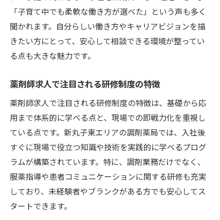
「子育て中でも柔軟な働き方が選べた」という声も多く
在宅やかかりつけ薬剤師研修制度の充実ぶ
聞かれます。自分らしい働き方やキャリアビジョンを描
り
きたい方にとって、安心して相談できる環境が整ってい
薬剤師求人で評価される実践研修制度の効
る点も大きな魅力です。
果
新人でも安心できる実務研修制度のサポー
薬剤師求人で注目される研修制度の特徴
ト
薬剤師求人で注目される研修制度の特徴は、基礎から応
安心と挑戦を両立できる環境づくり
用まで体系的に学べる点と、現場での即戦力化を重視し
研修制度で安心と成長を両立できる職場環
ている点です。新丸子東エリアの調剤薬局では、入社後
境
すぐに現場で役立つ知識や技術を実践的に学べるプログ
働きやすさを感じる研修制度の工夫と配慮
ラムが構築されています。特に、調剤業務だけでなく、
調剤薬局転職時の不安を減らす研修サポー
服薬指導や患者コミュニケーションに関する研修も充実
ト
しており、未経験者やブランクがある方でも安心してス
挑戦を後押しする研修制度の柔軟な仕組み
タートできます。