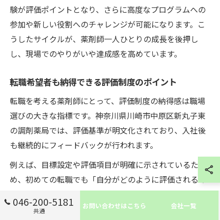
験が評価ポイントとなり、さらに高度なプログラムへの
参加や新しい役割へのチャレンジが可能になります。こ
うしたサイクルが、薬剤師一人ひとりの成長を後押し
し、現場でのやりがいや達成感を高めています。
転職希望者も納得できる評価制度のポイント
転職を考える薬剤師にとって、評価制度の納得感は職場
選びの大きな指標です。神奈川県川崎市中原区新丸子東
の調剤薬局では、評価基準が明文化されており、入社後
も継続的にフィードバックが行われます。
例えば、目標設定や評価項目が明確に示されているた
め、初めての転職でも「自分がどのように評価されるの
か」が分かりやすく、不安を軽減できます。また、実際
046-200-5181
お問い合わせはこちら
会社一覧
に転職した薬剤師からも「評価が透明で納得感があっ
共通