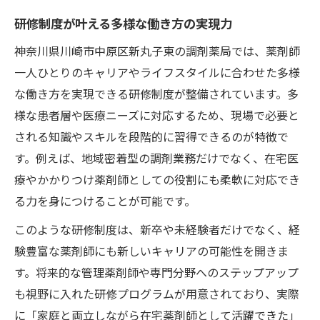
研修制度と連動したキャリア支援プログラ
研修制度が叶える多様な働き方の実現力
ム
神奈川県川崎市中原区新丸子東の調剤薬局では、薬剤師
薬剤師キャリア形成に不可欠な研修制度活
一人ひとりのキャリアやライフスタイルに合わせた多様
用法
な働き方を実現できる研修制度が整備されています。多
調剤薬局で描く長期キャリアと研修制度の
様な患者層や医療ニーズに対応するため、現場で必要と
関係
される知識やスキルを段階的に習得できるのが特徴で
専門性向上を促す成長支援プログラムの実
す。例えば、地域密着型の調剤業務だけでなく、在宅医
践例
療やかかりつけ薬剤師としての役割にも柔軟に対応でき
転職者も安心できるキャリアサポートの仕
る力を身につけることが可能です。
組み
このような研修制度は、新卒や未経験者だけでなく、経
調剤薬局勤務で活きる実践研修の魅力
験豊富な薬剤師にも新しいキャリアの可能性を開きま
現場力を高める実践的な研修制度のポイン
す。将来的な管理薬剤師や専門分野へのステップアップ
ト
も視野に入れた研修プログラムが用意されており、実際
に「家庭と両立しながら在宅薬剤師として活躍できた」
調剤薬局ならではの研修制度の実践内容