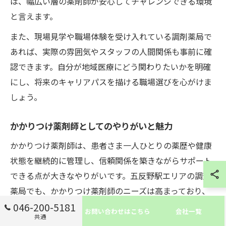
は、幅広い層の薬剤師が安心してチャレンジできる環境
と言えます。
また、現場見学や職場体験を受け入れている調剤薬局で
あれば、実際の雰囲気やスタッフの人間関係も事前に確
認できます。自分が地域医療にどう関わりたいかを明確
にし、将来のキャリアパスを描ける職場選びを心がけま
しょう。
かかりつけ薬剤師としてのやりがいと魅力
かかりつけ薬剤師は、患者さま一人ひとりの薬歴や健康
状態を継続的に管理し、信頼関係を築きながらサポート
できる点が大きなやりがいです。五反野駅エリアの調剤
薬局でも、かかりつけ薬剤師のニーズは高まっており、
地域医療の要として期待されています。
046-200-5181
お問い合わせはこちら
会社一覧
共通
この制度に携わることで、単なる調剤業務を超えた幅広