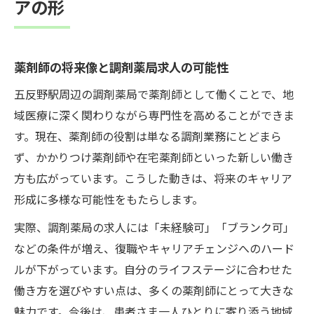
アの形
薬剤師として成長できる環境を見極める方
法
安心して挑戦できる調剤薬局の働き方を解説
薬剤師の将来像と調剤薬局求人の可能性
薬剤師として安心して働ける求人の特徴
五反野駅周辺の調剤薬局で薬剤師として働くことで、地
調剤薬局で実現する薬剤師の柔軟な働き方
域医療に深く関わりながら専門性を高めることができま
薬剤師求人選びで重視したいワークライフ
す。現在、薬剤師の役割は単なる調剤業務にとどまら
バランス
ず、かかりつけ薬剤師や在宅薬剤師といった新しい働き
調剤薬局での薬剤師研修制度とサポート体
方も広がっています。こうした動きは、将来のキャリア
制
形成に多様な可能性をもたらします。
薬剤師が不安を感じず働ける職場の見極め
実際、調剤薬局の求人には「未経験可」「ブランク可」
方
などの条件が増え、復職やキャリアチェンジへのハード
五反野駅周辺で薬剤師求人を探す際の要点まと
ルが下がっています。自分のライフステージに合わせた
め
働き方を選びやすい点は、多くの薬剤師にとって大きな
薬剤師求人の比較ポイントと見落としがち
魅力です。今後は、患者さま一人ひとりに寄り添う地域