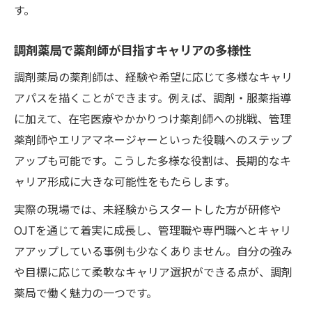
す。
調剤薬局で未経験から始める安心ポイント
薬剤師として地域医療に貢献する方法を紐解く
調剤薬局で薬剤師が目指すキャリアの多様性
薬剤師が地域医療の現場で果たす役割
調剤薬局の薬剤師は、経験や希望に応じて多様なキャリ
調剤薬局薬剤師ができる地域貢献の方法
アパスを描くことができます。例えば、調剤・服薬指導
薬剤師求人で地域医療を意識した選び方
に加えて、在宅医療やかかりつけ薬剤師への挑戦、管理
薬剤師やエリアマネージャーといった役職へのステップ
かかりつけ薬剤師としてのやりがいと魅力
アップも可能です。こうした多様な役割は、長期的なキ
薬剤師が地域に根ざして働くメリット
ャリア形成に大きな可能性をもたらします。
在宅やかかりつけ薬剤師へのキャリアパス紹介
実際の現場では、未経験からスタートした方が研修や
薬剤師が在宅分野に挑戦する魅力を解説
OJTを通じて着実に成長し、管理職や専門職へとキャリ
かかりつけ薬剤師として活躍できる調剤薬
アアップしている事例も少なくありません。自分の強み
局求人
や目標に応じて柔軟なキャリア選択ができる点が、調剤
薬剤師求人で広がる多様なキャリアパス
薬局で働く魅力の一つです。
調剤薬局での在宅薬剤師キャリア形成法