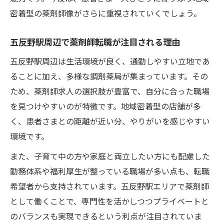
な点
密着型の薬剤師像がさらに重視されていくでしょう。
調剤薬局求人を効率よく探すためのコツを
五反野駅周辺で薬剤師転職が注目される理由
解説
薬剤師が五反野駅求人で重視すべき条件と
五反野駅周辺は生活環境が良く、通勤しやすい立地であ
は
ることに加え、多様な調剤薬局が集まっています。その
ため、薬剤師求人の選択肢が豊富で、自分に合った職場
調剤薬局の求人票から読み取るべき情報
を見つけやすいのが特徴です。地域密着型の店舗が多
薬剤師転職で大切な現場見学のポイント
く、患者さまとの距離が近い分、やりがいを感じやすい
未経験でも始めやすい調剤薬局の魅力とは
環境です。
未経験薬剤師歓迎の調剤薬局求人の特徴紹
また、子育て中の方や家庭と両立したい方にも配慮した
介
勤務体系や福利厚生が整っている職場が多い点も、転職
調剤薬局で薬剤師として成長できる理由
希望者から支持されています。五反野駅エリアで薬剤師
未経験薬剤師の転職を成功させるサポート
として働くことで、専門性を活かしつつプライベートと
体制
のバランスも実現できるという利点が注目されていま
薬剤師が挑戦しやすい研修や教育制度